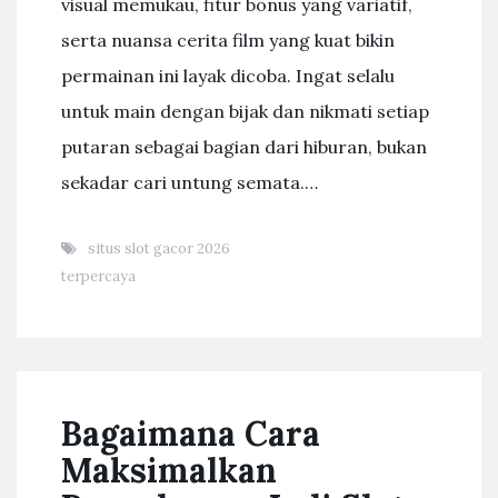
visual memukau, fitur bonus yang variatif,
serta nuansa cerita film yang kuat bikin
permainan ini layak dicoba. Ingat selalu
untuk main dengan bijak dan nikmati setiap
putaran sebagai bagian dari hiburan, bukan
sekadar cari untung semata.…
situs slot gacor 2026
terpercaya
Bagaimana Cara
Maksimalkan