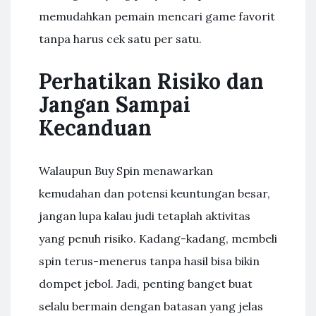
memudahkan pemain mencari game favorit
tanpa harus cek satu per satu.
Perhatikan Risiko dan
Jangan Sampai
Kecanduan
Walaupun Buy Spin menawarkan
kemudahan dan potensi keuntungan besar,
jangan lupa kalau judi tetaplah aktivitas
yang penuh risiko. Kadang-kadang, membeli
spin terus-menerus tanpa hasil bisa bikin
dompet jebol. Jadi, penting banget buat
selalu bermain dengan batasan yang jelas