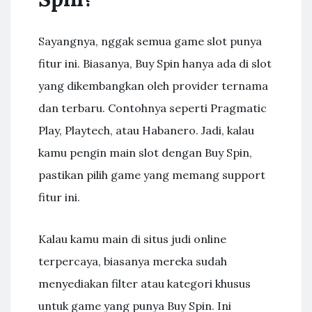
Sayangnya, nggak semua game slot punya
fitur ini. Biasanya, Buy Spin hanya ada di slot
yang dikembangkan oleh provider ternama
dan terbaru. Contohnya seperti Pragmatic
Play, Playtech, atau Habanero. Jadi, kalau
kamu pengin main slot dengan Buy Spin,
pastikan pilih game yang memang support
fitur ini.
Kalau kamu main di situs judi online
terpercaya, biasanya mereka sudah
menyediakan filter atau kategori khusus
untuk game yang punya Buy Spin. Ini