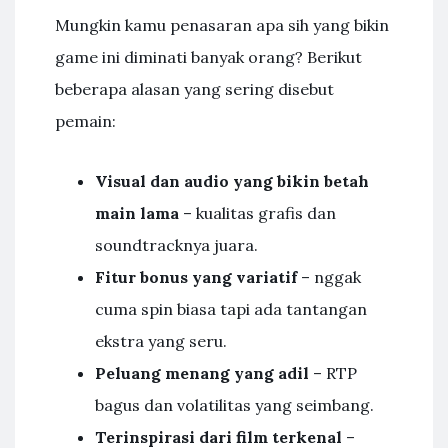
Mungkin kamu penasaran apa sih yang bikin
game ini diminati banyak orang? Berikut
beberapa alasan yang sering disebut
pemain:
Visual dan audio yang bikin betah
main lama
– kualitas grafis dan
soundtracknya juara.
Fitur bonus yang variatif
– nggak
cuma spin biasa tapi ada tantangan
ekstra yang seru.
Peluang menang yang adil
– RTP
bagus dan volatilitas yang seimbang.
Terinspirasi dari film terkenal
–