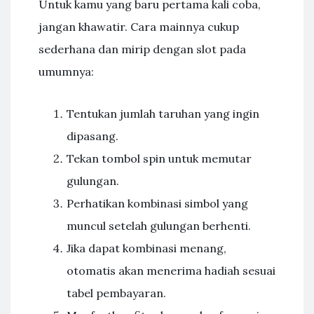
Untuk kamu yang baru pertama kali coba,
jangan khawatir. Cara mainnya cukup
sederhana dan mirip dengan slot pada
umumnya:
Tentukan jumlah taruhan yang ingin
dipasang.
Tekan tombol spin untuk memutar
gulungan.
Perhatikan kombinasi simbol yang
muncul setelah gulungan berhenti.
Jika dapat kombinasi menang,
otomatis akan menerima hadiah sesuai
tabel pembayaran.