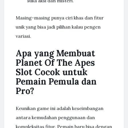
suka aksi dan misteri.
Masing-masing punya ciri khas dan fitur
unik yang bisa jadi pilihan kalau pengen
variasi.
Apa yang Membuat
Planet Of The Apes
Slot Cocok untuk
Pemain Pemula dan
Pro?
Keunikan game ini adalah keseimbangan
antara kemudahan penggunaan dan
kompleksitas fitur. Pemain baru bisa dengan