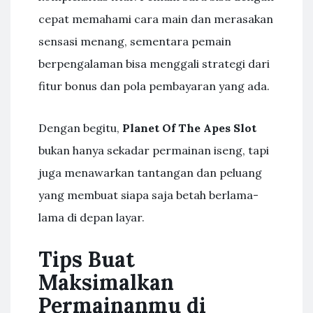
cepat memahami cara main dan merasakan
sensasi menang, sementara pemain
berpengalaman bisa menggali strategi dari
fitur bonus dan pola pembayaran yang ada.
Dengan begitu,
Planet Of The Apes Slot
bukan hanya sekadar permainan iseng, tapi
juga menawarkan tantangan dan peluang
yang membuat siapa saja betah berlama-
lama di depan layar.
Tips Buat
Maksimalkan
Permainanmu di