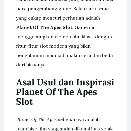
para pengembang game. Salah satu tema
yang cukup mencuri perhatian adalah
Planet Of The Apes Slot
. Game ini
menggabungkan elemen film klasik dengan
fitur-fitur slot modern yang bikin
pengalaman main jadi makin seru dan beda
dari biasanya.
Asal Usul dan Inspirasi
Planet Of The Apes
Slot
Planet Of The Apes
sebenarnya adalah
franchise film yang sudah dikenal luas sejak