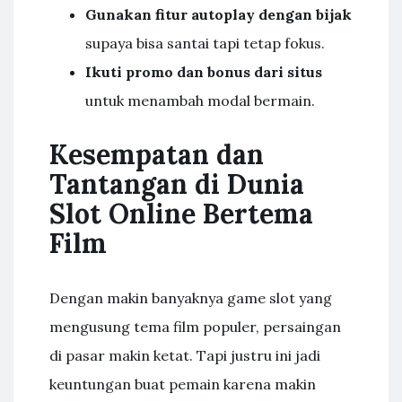
Gunakan fitur autoplay dengan bijak
supaya bisa santai tapi tetap fokus.
Ikuti promo dan bonus dari situs
untuk menambah modal bermain.
Kesempatan dan
Tantangan di Dunia
Slot Online Bertema
Film
Dengan makin banyaknya game slot yang
mengusung tema film populer, persaingan
di pasar makin ketat. Tapi justru ini jadi
keuntungan buat pemain karena makin