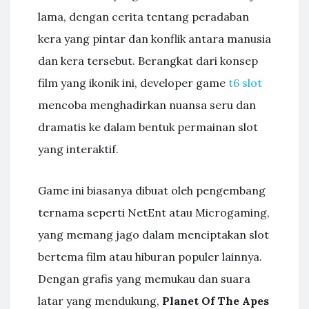
lama, dengan cerita tentang peradaban
kera yang pintar dan konflik antara manusia
dan kera tersebut. Berangkat dari konsep
film yang ikonik ini, developer game
t6 slot
mencoba menghadirkan nuansa seru dan
dramatis ke dalam bentuk permainan slot
yang interaktif.
Game ini biasanya dibuat oleh pengembang
ternama seperti NetEnt atau Microgaming,
yang memang jago dalam menciptakan slot
bertema film atau hiburan populer lainnya.
Dengan grafis yang memukau dan suara
latar yang mendukung,
Planet Of The Apes