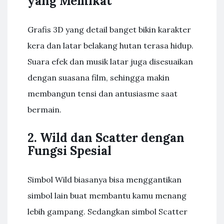
yang Memikat
Grafis 3D yang detail banget bikin karakter
kera dan latar belakang hutan terasa hidup.
Suara efek dan musik latar juga disesuaikan
dengan suasana film, sehingga makin
membangun tensi dan antusiasme saat
bermain.
2. Wild dan Scatter dengan
Fungsi Spesial
Simbol Wild biasanya bisa menggantikan
simbol lain buat membantu kamu menang
lebih gampang. Sedangkan simbol Scatter