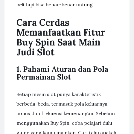
beli tapi bisa benar-benar untung.
Cara Cerdas
Memanfaatkan Fitur
Buy Spin Saat Main
Judi Slot
1. Pahami Aturan dan Pola
Permainan Slot
Setiap mesin slot punya karakteristik
berbeda-beda, termasuk pola keluarnya
bonus dan frekuensi kemenangan. Sebelum
menggunakan Buy Spin, coba pelajari dulu
game yang kamu mainkan. Cari tahu apakah