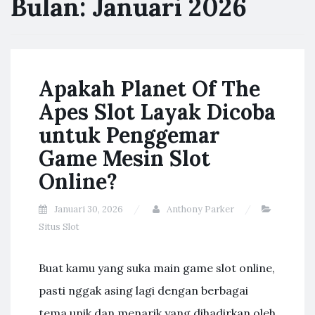
Bulan:
Januari 2026
Apakah Planet Of The
Apes Slot Layak Dicoba
untuk Penggemar
Game Mesin Slot
Online?
Januari 30, 2026
Anthony Parker
Situs Slot
Buat kamu yang suka main game slot online,
pasti nggak asing lagi dengan berbagai
tema unik dan menarik yang dihadirkan oleh