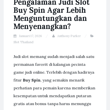
Pengalaman Judi Slot
Buy Spin Agar Lebih
Menguntungkan dan
Menyenangkan?
Januari 17, 2026
Anthony Parker
Slot Thailand
Judi slot memang sudah menjadi salah satu
permainan favorit di kalangan pecinta
game judi online. Terlebih dengan hadirnya
fitur
Buy Spin
, yang semakin menarik
perhatian para pemain karena memberikan
kesempatan untuk mendapatkan putaran
gratis atau bonus tanpa harus menunggu