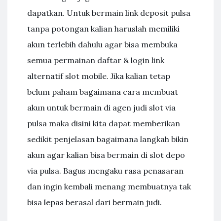
dapatkan. Untuk bermain link deposit pulsa
tanpa potongan kalian haruslah memiliki
akun terlebih dahulu agar bisa membuka
semua permainan daftar & login link
alternatif slot mobile. Jika kalian tetap
belum paham bagaimana cara membuat
akun untuk bermain di agen judi slot via
pulsa maka disini kita dapat memberikan
sedikit penjelasan bagaimana langkah bikin
akun agar kalian bisa bermain di slot depo
via pulsa. Bagus mengaku rasa penasaran
dan ingin kembali menang membuatnya tak
bisa lepas berasal dari bermain judi.