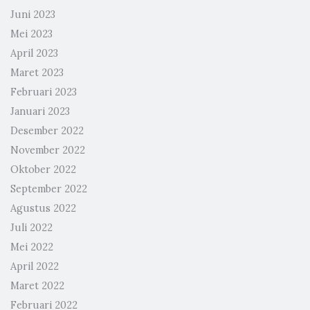
Juni 2023
Mei 2023
April 2023
Maret 2023
Februari 2023
Januari 2023
Desember 2022
November 2022
Oktober 2022
September 2022
Agustus 2022
Juli 2022
Mei 2022
April 2022
Maret 2022
Februari 2022