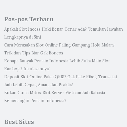
Pos-pos Terbaru
Apakah Slot Incess Hoki Benar-Benar Ada? Temukan Jawaban
Lengkapnya di Sini
Cara Merasakan Slot Online Paling Gampang Hoki Malam:
Trik dan Tips Biar Gak Boncos
Kenapa Banyak Pemain Indonesia Lebih Suka Main Slot
Kamboja? Ini Alasannya!
Deposit Slot Online Pakai QRIS? Gak Pake Ribet, Transaksi
Jadi Lebih Cepat, Aman, dan Praktis!
Bukan Cuma Mitos: Slot Server Vietnam Jadi Rahasia
Kemenangan Pemain Indonesia?
Best Sites