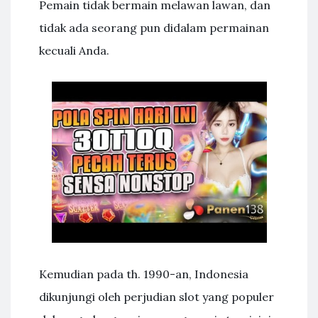
Pemain tidak bermain melawan lawan, dan
tidak ada seorang pun didalam permainan
kecuali Anda.
Kemudian pada th. 1990-an, Indonesia
dikunjungi oleh perjudian slot yang populer