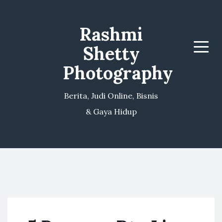
Rashmi
Shetty
Menu
Photography
Berita, Judi Online, Bisnis
& Gaya Hidup