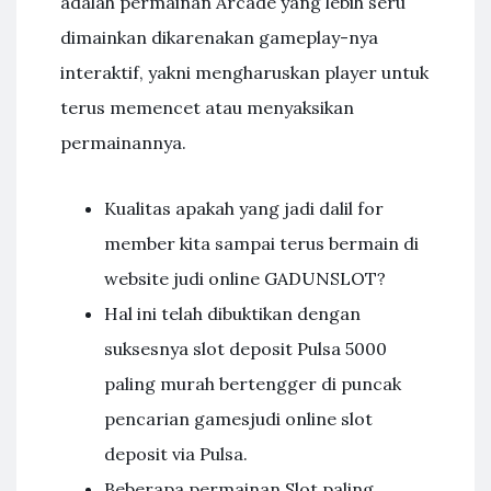
adalah permainan Arcade yang lebih seru
dimainkan dikarenakan gameplay-nya
interaktif, yakni mengharuskan player untuk
terus memencet atau menyaksikan
permainannya.
Kualitas apakah yang jadi dalil for
member kita sampai terus bermain di
website judi online GADUNSLOT?
Hal ini telah dibuktikan dengan
suksesnya slot deposit Pulsa 5000
paling murah bertengger di puncak
pencarian gamesjudi online slot
deposit via Pulsa.
Beberapa permainan Slot paling