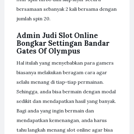
bersamaan sebanyak 2 kali bersama dengan
jumlah spin 20.
Admin Judi Slot Online
Bongkar Settingan Bandar
Gates Of Olympus
Hal itulah yang menyebabkan para gamers
biasanya melakukan beragam cara agar
selalu menang di tiap-tiap permainan.
Sehingga, anda bisa bermain dengan modal
sedikit dan mendapatkan hasil yang banyak.
Bagi anda yang ingin bermain dan
mendapatkan kemenangan, anda harus
tahu langkah menang slot online agar bisa