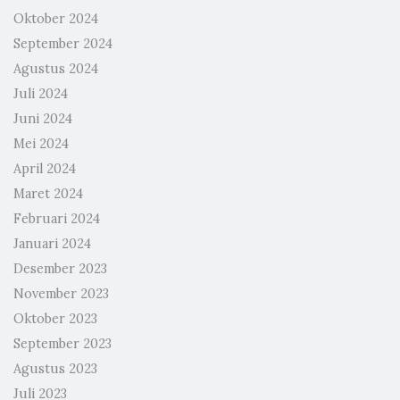
Oktober 2024
September 2024
Agustus 2024
Juli 2024
Juni 2024
Mei 2024
April 2024
Maret 2024
Februari 2024
Januari 2024
Desember 2023
November 2023
Oktober 2023
September 2023
Agustus 2023
Juli 2023