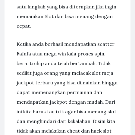
satu langkah yang bisa diterapkan jika ingin
memainkan Slot dan bisa menang dengan
cepat.
Ketika anda berhasil mendapatkan scatter
Fafafa atau mega win kala proses spin,
berarti chip anda telah bertambah. Tidak
sedikit juga orang yang melacak slot meja
jackpot terbaru yang bisa dimainkan hingga
dapat memenangkan permainan dan
mendapatkan jackpot dengan mudah. Dari
ini kita harus tau trik agar bisa menang slot
dan menghindari dari kekalahan. Disini kita
tidak akan melakukan cheat dan hack slot