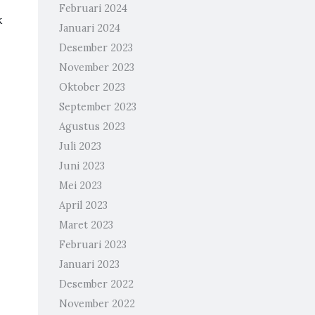
Februari 2024
k
Januari 2024
Desember 2023
November 2023
Oktober 2023
September 2023
Agustus 2023
Juli 2023
Juni 2023
Mei 2023
April 2023
Maret 2023
Februari 2023
Januari 2023
Desember 2022
November 2022