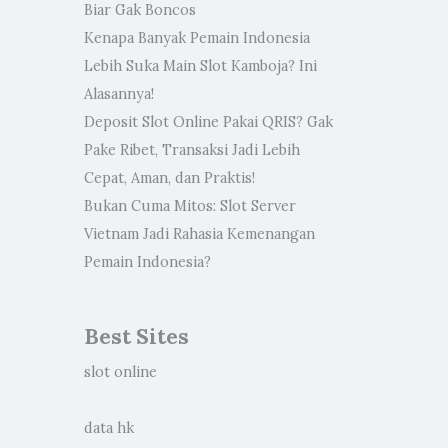
Biar Gak Boncos
Kenapa Banyak Pemain Indonesia
Lebih Suka Main Slot Kamboja? Ini
Alasannya!
Deposit Slot Online Pakai QRIS? Gak
Pake Ribet, Transaksi Jadi Lebih
Cepat, Aman, dan Praktis!
Bukan Cuma Mitos: Slot Server
Vietnam Jadi Rahasia Kemenangan
Pemain Indonesia?
Best Sites
slot online
data hk