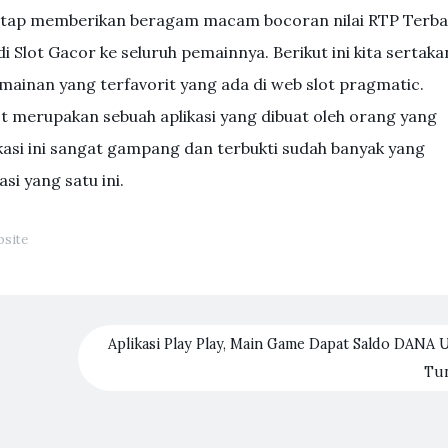
n tetap memberikan beragam macam bocoran nilai RTP Terba
 Slot Gacor ke seluruh pemainnya. Berikut ini kita sertaka
ainan yang terfavorit yang ada di web slot pragmatic.
ot merupakan sebuah aplikasi yang dibuat oleh orang yang
likasi ini sangat gampang dan terbukti sudah banyak yang
i yang satu ini.
bsite
Aplikasi Play Play, Main Game Dapat Saldo DANA 
Tu