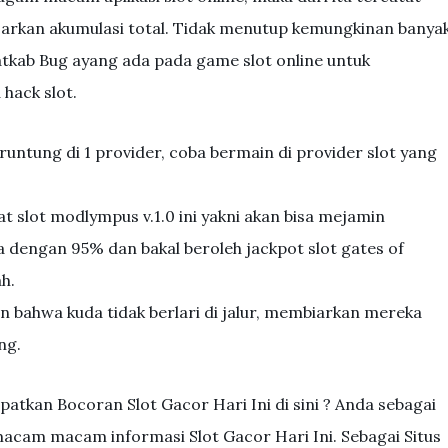
asarkan akumulasi total. Tidak menutup kemungkinan banya
kab Bug ayang ada pada game slot online untuk
hack slot.
eruntung di 1 provider, coba bermain di provider slot yang
at slot modlympus v.1.0 ini yakni akan bisa mejamin
engan 95% dan bakal beroleh jackpot slot gates of
h.
ahwa kuda tidak berlari di jalur, membiarkan mereka
ng.
tkan Bocoran Slot Gacor Hari Ini di sini ? Anda sebagai
cam macam informasi Slot Gacor Hari Ini. Sebagai Situs