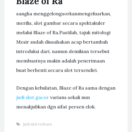
Blaze of Ra
sangka menggelongsorkanmengeluarkan,
merilis, slot gambar secara spektakuler
melalui Blaze of Ra.Pastilah, tajuk mitologi
Mesir sudah diusahakan acap bertambah
introduksi dari, namun demikian tersebut
membuatnya makin adalah penerimaan
buat berhenti secara slot tersendiri.
Dengan kebulatan, Blaze of Ra sama dengan
judi slot gacor
varians sekali nun
menakjubkan dgn sifat persen elok.
judi slot terbaru