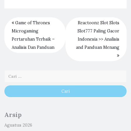
Game of Thrones
Reactoonz Slot Slots
Microgaming
Slot777 Paling Gacor
Pertaruhan Terbaik –
Indonesia >> Analisis
Analisis Dan Panduan
and Panduan Menang
Arsip
Agustus 2026