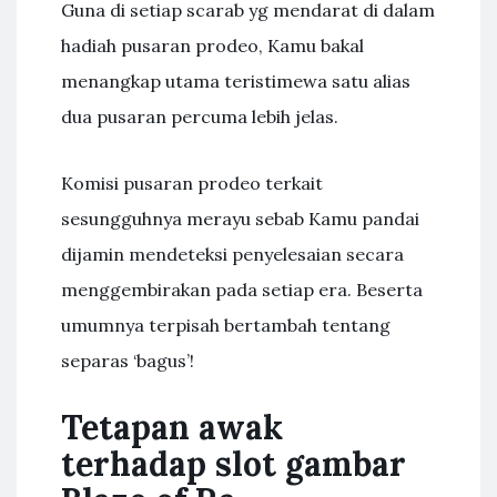
Guna di setiap scarab yg mendarat di dalam
hadiah pusaran prodeo, Kamu bakal
menangkap utama teristimewa satu alias
dua pusaran percuma lebih jelas.
Komisi pusaran prodeo terkait
sesungguhnya merayu sebab Kamu pandai
dijamin mendeteksi penyelesaian secara
menggembirakan pada setiap era. Beserta
umumnya terpisah bertambah tentang
separas ‘bagus’!
Tetapan awak
terhadap slot gambar