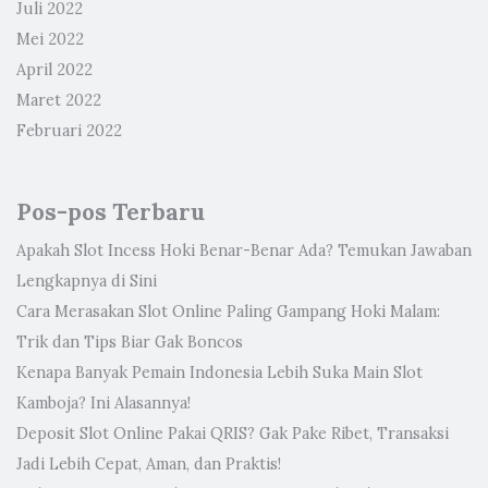
Juli 2022
Mei 2022
April 2022
Maret 2022
Februari 2022
Pos-pos Terbaru
Apakah Slot Incess Hoki Benar-Benar Ada? Temukan Jawaban
Lengkapnya di Sini
Cara Merasakan Slot Online Paling Gampang Hoki Malam:
Trik dan Tips Biar Gak Boncos
Kenapa Banyak Pemain Indonesia Lebih Suka Main Slot
Kamboja? Ini Alasannya!
Deposit Slot Online Pakai QRIS? Gak Pake Ribet, Transaksi
Jadi Lebih Cepat, Aman, dan Praktis!