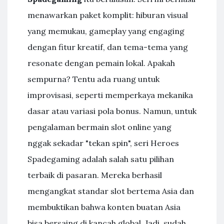
menawarkan paket komplit: hiburan visual
yang memukau, gameplay yang engaging
dengan fitur kreatif, dan tema-tema yang
resonate dengan pemain lokal. Apakah
sempurna? Tentu ada ruang untuk
improvisasi, seperti memperkaya mekanika
dasar atau variasi pola bonus. Namun, untuk
pengalaman bermain slot online yang
nggak sekadar "tekan spin", seri Heroes
Spadegaming adalah salah satu pilihan
terbaik di pasaran. Mereka berhasil
mengangkat standar slot bertema Asia dan
membuktikan bahwa konten buatan Asia
bisa bersaing di kancah global. Jadi, sudah