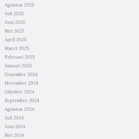
Agustus 2025
Juli 2025
Juni 2025
Mei 2025
April 2025
Maret 2025
Februari 2025
Januari 2025
Desember 2024
November 2024
Oktober 2024
September 2024
Agustus 2024
Juli 2024
Juni 2024
Mei 2024