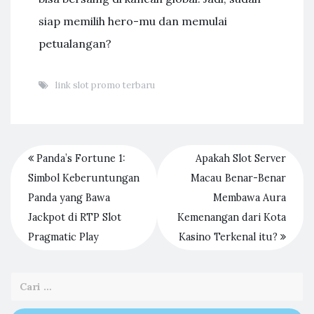
siap memilih hero-mu dan memulai
petualangan?
link slot promo terbaru
Panda’s Fortune 1:
Apakah Slot Server
Simbol Keberuntungan
Macau Benar-Benar
Panda yang Bawa
Membawa Aura
Jackpot di RTP Slot
Kemenangan dari Kota
Pragmatic Play
Kasino Terkenal itu?