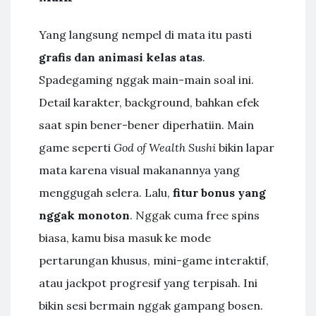
Yang langsung nempel di mata itu pasti
grafis dan animasi kelas atas
.
Spadegaming nggak main-main soal ini.
Detail karakter, background, bahkan efek
saat spin bener-bener diperhatiin. Main
game seperti
God of Wealth Sushi
bikin lapar
mata karena visual makanannya yang
menggugah selera. Lalu,
fitur bonus yang
nggak monoton
. Nggak cuma free spins
biasa, kamu bisa masuk ke mode
pertarungan khusus, mini-game interaktif,
atau jackpot progresif yang terpisah. Ini
bikin sesi bermain nggak gampang bosen.