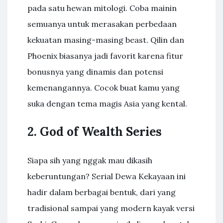
pada satu hewan mitologi. Coba mainin
semuanya untuk merasakan perbedaan
kekuatan masing-masing beast. Qilin dan
Phoenix biasanya jadi favorit karena fitur
bonusnya yang dinamis dan potensi
kemenangannya. Cocok buat kamu yang
suka dengan tema magis Asia yang kental.
2. God of Wealth Series
Siapa sih yang nggak mau dikasih
keberuntungan? Serial Dewa Kekayaan ini
hadir dalam berbagai bentuk, dari yang
tradisional sampai yang modern kayak versi