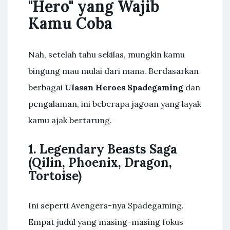
"Hero" yang Wajib
Kamu Coba
Nah, setelah tahu sekilas, mungkin kamu
bingung mau mulai dari mana. Berdasarkan
berbagai
Ulasan Heroes Spadegaming
dan
pengalaman, ini beberapa jagoan yang layak
kamu ajak bertarung.
1. Legendary Beasts Saga
(Qilin, Phoenix, Dragon,
Tortoise)
Ini seperti Avengers-nya Spadegaming.
Empat judul yang masing-masing fokus