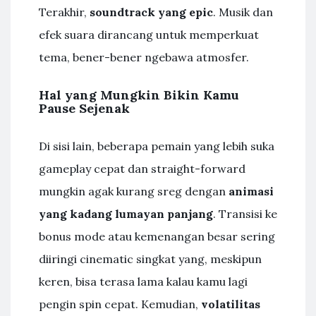
Terakhir,
soundtrack yang epic
. Musik dan
efek suara dirancang untuk memperkuat
tema, bener-bener ngebawa atmosfer.
Hal yang Mungkin Bikin Kamu
Pause Sejenak
Di sisi lain, beberapa pemain yang lebih suka
gameplay cepat dan straight-forward
mungkin agak kurang sreg dengan
animasi
yang kadang lumayan panjang
. Transisi ke
bonus mode atau kemenangan besar sering
diiringi cinematic singkat yang, meskipun
keren, bisa terasa lama kalau kamu lagi
pengin spin cepat. Kemudian,
volatilitas