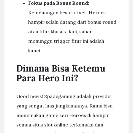
Fokus pada Bonus Round:
Kemenangan besar di seri Heroes
hampir selalu datang dari bonus round
atau fitur khusus. Jadi, sabar
menunggu trigger fitur ini adalah
kunci.
Dimana Bisa Ketemu
Para Hero Ini?
Good news! Spadegaming adalah provider
yang sangat luas jangkauannya. Kamu bisa
menemukan game seri Heroes di hampir
semua situs slot online terkemuka dan