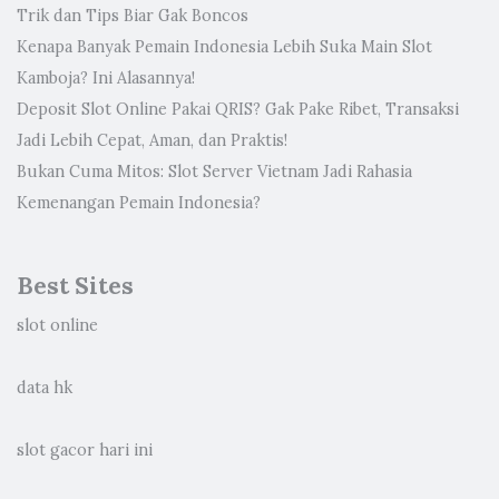
Trik dan Tips Biar Gak Boncos
Kenapa Banyak Pemain Indonesia Lebih Suka Main Slot
Kamboja? Ini Alasannya!
Deposit Slot Online Pakai QRIS? Gak Pake Ribet, Transaksi
Jadi Lebih Cepat, Aman, dan Praktis!
Bukan Cuma Mitos: Slot Server Vietnam Jadi Rahasia
Kemenangan Pemain Indonesia?
Best Sites
slot online
data hk
slot gacor hari ini