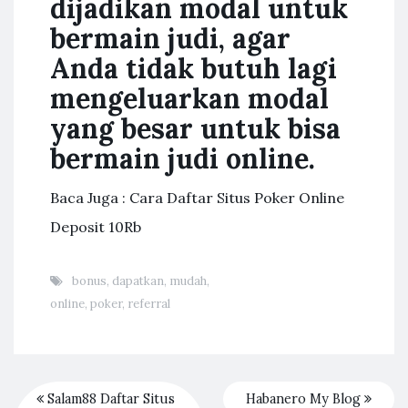
dijadikan modal untuk
bermain judi, agar
Anda tidak butuh lagi
mengeluarkan modal
yang besar untuk bisa
bermain judi online.
Baca Juga : Cara Daftar Situs Poker Online
Deposit 10Rb
bonus
,
dapatkan
,
mudah
,
online
,
poker
,
referral
Salam88 Daftar Situs
Habanero My Blog