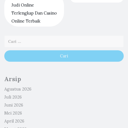
Judi Online
Terlengkap Dan Casino
Online Terbaik
Arsip
Agustus 2026
Juli 2026
Juni 2026
Mei 2026
April 2026