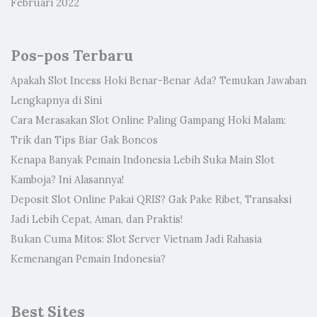
Februari 2022
Pos-pos Terbaru
Apakah Slot Incess Hoki Benar-Benar Ada? Temukan Jawaban
Lengkapnya di Sini
Cara Merasakan Slot Online Paling Gampang Hoki Malam:
Trik dan Tips Biar Gak Boncos
Kenapa Banyak Pemain Indonesia Lebih Suka Main Slot
Kamboja? Ini Alasannya!
Deposit Slot Online Pakai QRIS? Gak Pake Ribet, Transaksi
Jadi Lebih Cepat, Aman, dan Praktis!
Bukan Cuma Mitos: Slot Server Vietnam Jadi Rahasia
Kemenangan Pemain Indonesia?
Best Sites