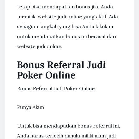
tetap bisa mendapatkan bonus jika Anda
memiliki website judi online yang aktif. Ada
sebagian langkah yang bisa Anda lakukan
untuk mendapatkan bonus ini berasal dari
website judi online.
Bonus Referral Judi
Poker Online
Bonus Referral Judi Poker Online
Punya Akun
Untuk bisa mendapatkan bonus referral ini,
Anda harus terlebih dahulu miliki akun judi