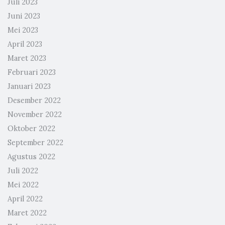
Juli 2023
Juni 2023
Mei 2023
April 2023
Maret 2023
Februari 2023
Januari 2023
Desember 2022
November 2022
Oktober 2022
September 2022
Agustus 2022
Juli 2022
Mei 2022
April 2022
Maret 2022