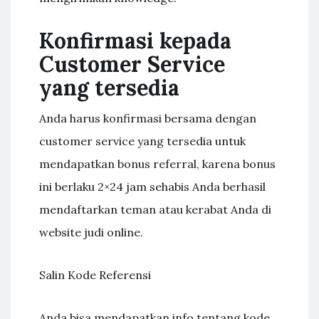
Konfirmasi kepada
Customer Service
yang tersedia
Anda harus konfirmasi bersama dengan
customer service yang tersedia untuk
mendapatkan bonus referral, karena bonus
ini berlaku 2×24 jam sehabis Anda berhasil
mendaftarkan teman atau kerabat Anda di
website judi online.
Salin Kode Referensi
Anda bisa mendapatkan info tentang kode