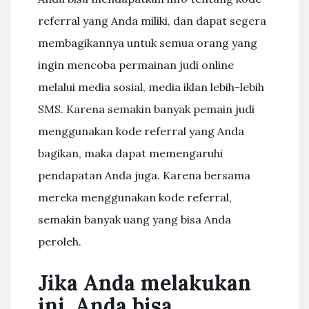
referral yang Anda miliki, dan dapat segera
membagikannya untuk semua orang yang
ingin mencoba permainan judi online
melalui media sosial, media iklan lebih-lebih
SMS. Karena semakin banyak pemain judi
menggunakan kode referral yang Anda
bagikan, maka dapat memengaruhi
pendapatan Anda juga. Karena bersama
mereka menggunakan kode referral,
semakin banyak uang yang bisa Anda
peroleh.
Jika Anda melakukan
ini, Anda bisa