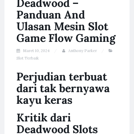
Deadwood –
Panduan And
Ulasan Mesin Slot
Game Flow Gaming
Maret 10, 2024
Anthony Parker
Slot Terbaik
Perjudian terbuat
dari tak bernyawa
kayu keras
Kritik dari
Deadwood Slots