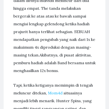
dalam dirinya individu meluncur dari dua
hingga empat. The tanda melakukan
bergerak ke atas atau ke bawah sampai
mengisi lengkap gelendong ketika hadiah
prajurit hanya terlihat sebagian. SEBUAH
mendapatkan pengubah yang naik dari 1x ke
maksimum 4x diproduksi dengan masing-
masing tekan.Akibatnya, di pusat aktivitas,
pemburu hadiah adalah Band bersama untuk
menghasilkan 12x bonus.
Tapi, ketika ketiganya memimpin di tengah
meluncur ditekan,
Mom4d
situasinya
menjadi lebih menarik. Hunter Spins, yang
memiliki tinggi rangsangan rating, dan