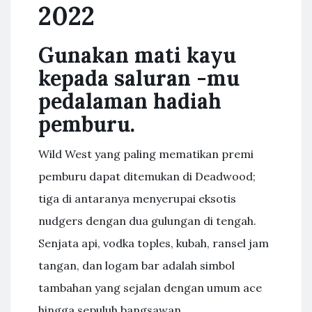
2022
Gunakan mati kayu
kepada saluran -mu
pedalaman hadiah
pemburu.
Wild West yang paling mematikan premi
pemburu dapat ditemukan di Deadwood;
tiga di antaranya menyerupai eksotis
nudgers dengan dua gulungan di tengah.
Senjata api, vodka toples, kubah, ransel jam
tangan, dan logam bar adalah simbol
tambahan yang sejalan dengan umum ace
hingga sepuluh bangsawan.