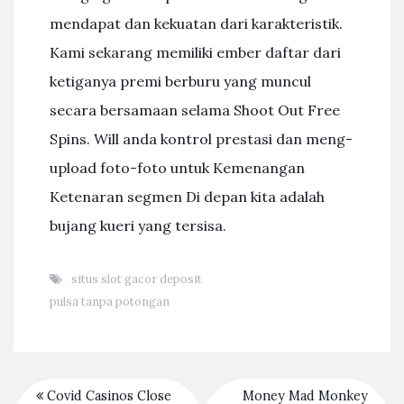
mendapat dan kekuatan dari karakteristik.
Kami sekarang memiliki ember daftar dari
ketiganya premi berburu yang muncul
secara bersamaan selama Shoot Out Free
Spins. Will anda kontrol prestasi dan meng-
upload foto-foto untuk Kemenangan
Ketenaran segmen Di depan kita adalah
bujang kueri yang tersisa.
situs slot gacor deposit
pulsa tanpa potongan
Covid Casinos Close
Money Mad Monkey