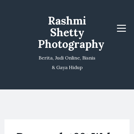
Rashmi
Shetty
Menu
Photography
Berita, Judi Online, Bisnis
& Gaya Hidup