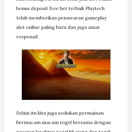
bonus deposit free bet terbaik Playtech
telah memberikan penawaran gameplay
slot online paling baru dan juga amat
responsif.
Selain itu kita juga sediakan permainan
bermacam macam togel bersama dengan
pasaran layaknya togel hk siang dan togel