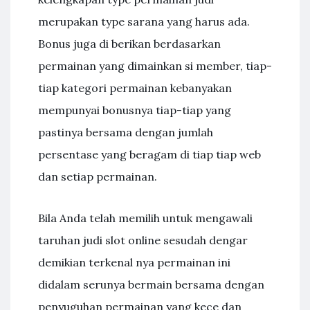
merupakan type sarana yang harus ada.
Bonus juga di berikan berdasarkan
permainan yang dimainkan si member, tiap-
tiap kategori permainan kebanyakan
mempunyai bonusnya tiap-tiap yang
pastinya bersama dengan jumlah
persentase yang beragam di tiap tiap web
dan setiap permainan.
Bila Anda telah memilih untuk mengawali
taruhan judi slot online sesudah dengar
demikian terkenal nya permainan ini
didalam serunya bermain bersama dengan
penyuguhan permainan yang kece dan