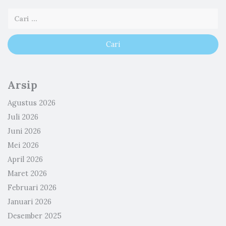
Arsip
Agustus 2026
Juli 2026
Juni 2026
Mei 2026
April 2026
Maret 2026
Februari 2026
Januari 2026
Desember 2025