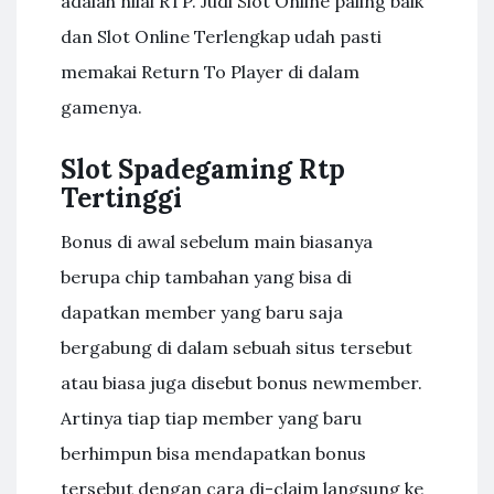
adalah nilai RTP. Judi Slot Online paling baik
dan Slot Online Terlengkap udah pasti
memakai Return To Player di dalam
gamenya.
Slot Spadegaming Rtp
Tertinggi
Bonus di awal sebelum main biasanya
berupa chip tambahan yang bisa di
dapatkan member yang baru saja
bergabung di dalam sebuah situs tersebut
atau biasa juga disebut bonus newmember.
Artinya tiap tiap member yang baru
berhimpun bisa mendapatkan bonus
tersebut dengan cara di-claim langsung ke