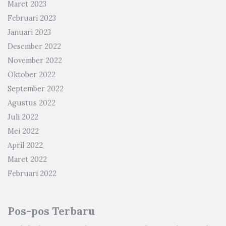
Maret 2023
Februari 2023
Januari 2023
Desember 2022
November 2022
Oktober 2022
September 2022
Agustus 2022
Juli 2022
Mei 2022
April 2022
Maret 2022
Februari 2022
Pos-pos Terbaru