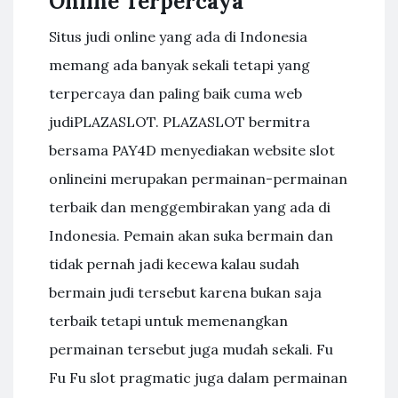
Online Terpercaya
Situs judi online yang ada di Indonesia
memang ada banyak sekali tetapi yang
terpercaya dan paling baik cuma web
judiPLAZASLOT. PLAZASLOT bermitra
bersama PAY4D menyediakan website slot
onlineini merupakan permainan-permainan
terbaik dan menggembirakan yang ada di
Indonesia. Pemain akan suka bermain dan
tidak pernah jadi kecewa kalau sudah
bermain judi tersebut karena bukan saja
terbaik tetapi untuk memenangkan
permainan tersebut juga mudah sekali. Fu
Fu Fu slot pragmatic juga dalam permainan