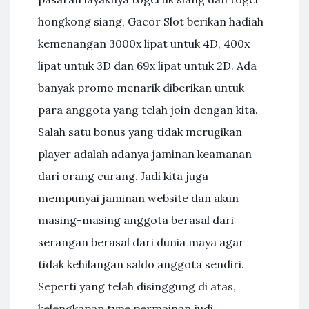
hongkong siang, Gacor Slot berikan hadiah
kemenangan 3000x lipat untuk 4D, 400x
lipat untuk 3D dan 69x lipat untuk 2D. Ada
banyak promo menarik diberikan untuk
para anggota yang telah join dengan kita.
Salah satu bonus yang tidak merugikan
player adalah adanya jaminan keamanan
dari orang curang. Jadi kita juga
mempunyai jaminan website dan akun
masing-masing anggota berasal dari
serangan berasal dari dunia maya agar
tidak kehilangan saldo anggota sendiri.
Seperti yang telah disinggung di atas,
kelengkapan type permainan judi