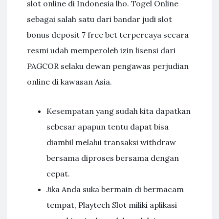
slot online di Indonesia lho. Togel Online
sebagai salah satu dari bandar judi slot
bonus deposit 7 free bet terpercaya secara
resmi udah memperoleh izin lisensi dari
PAGCOR selaku dewan pengawas perjudian
online di kawasan Asia.
Kesempatan yang sudah kita dapatkan
sebesar apapun tentu dapat bisa
diambil melalui transaksi withdraw
bersama diproses bersama dengan
cepat.
Jika Anda suka bermain di bermacam
tempat, Playtech Slot miliki aplikasi