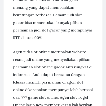
menang yang dapat membuahkan
keuntungan terbesar. Pemain judi slot
gacor bisa menentukan banyak pilihan
permainan judi slot gacor yang mempunyai
RTP di atas 90%.
Agen judi slot online merupakan website
resmi judi online yang menyediakan pilihan
permainan slot online gacor Anti rungkat di
indonesia. Anda dapat bersama dengan
leluasa memilih permainan di agen slot
online dikarenakan mempunyai lebih berasal
dari 777 game slot online. Agen slot Togel
Online login new member kerap kali berikan