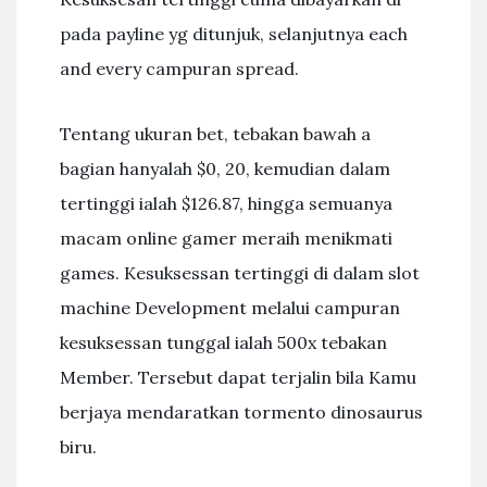
pada payline yg ditunjuk, selanjutnya each
and every campuran spread.
Tentang ukuran bet, tebakan bawah a
bagian hanyalah $0, 20, kemudian dalam
tertinggi ialah $126.87, hingga semuanya
macam online gamer meraih menikmati
games. Kesuksessan tertinggi di dalam slot
machine Development melalui campuran
kesuksessan tunggal ialah 500x tebakan
Member. Tersebut dapat terjalin bila Kamu
berjaya mendaratkan tormento dinosaurus
biru.