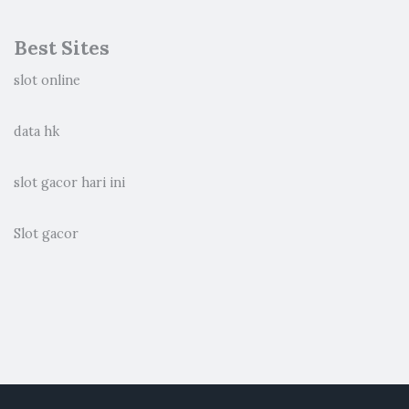
Best Sites
slot online
data hk
slot gacor hari ini
Slot gacor