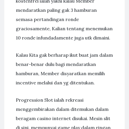
kostenfrei ialah yakni kalau Member
mendaratkan paling gak 3 hamburan
semasa pertandingan ronde
graciosamente, Kalian tentang menemukan
10 ronde infundadamente juga utk dimaini.
Kalau Kita gak berharap ikut buat jam dalam
benar-benar dulu bagi mendaratkan
hamburan, Member disyaratkan memilih
incentive melalui dan yg ditentukan.
Progression Slot ialah rekreasi
menggembirakan dalam ditemukan dalam
beragam casino internet disukai. Mesin slit
di sini. mempunyai game play dalam ringan,