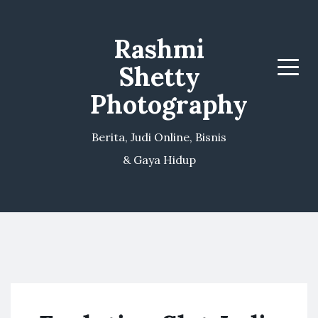
Rashmi
Shetty
Menu
Photography
Berita, Judi Online, Bisnis
& Gaya Hidup