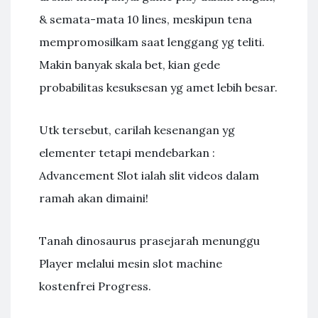
& semata-mata 10 lines, meskipun tena
mempromosilkam saat lenggang yg teliti.
Makin banyak skala bet, kian gede
probabilitas kesuksesan yg amet lebih besar.
Utk tersebut, carilah kesenangan yg
elementer tetapi mendebarkan :
Advancement Slot ialah slit videos dalam
ramah akan dimaini!
Tanah dinosaurus prasejarah menunggu
Player melalui mesin slot machine
kostenfrei Progress.