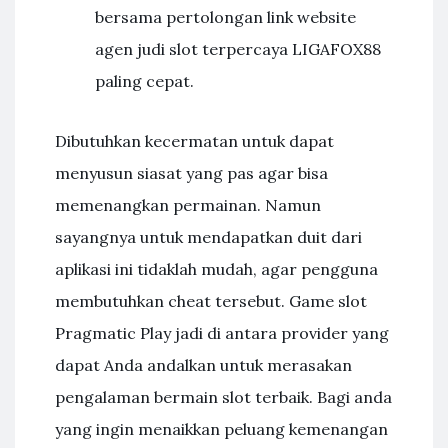
bersama pertolongan link website
agen judi slot terpercaya LIGAFOX88
paling cepat.
Dibutuhkan kecermatan untuk dapat
menyusun siasat yang pas agar bisa
memenangkan permainan. Namun
sayangnya untuk mendapatkan duit dari
aplikasi ini tidaklah mudah, agar pengguna
membutuhkan cheat tersebut. Game slot
Pragmatic Play jadi di antara provider yang
dapat Anda andalkan untuk merasakan
pengalaman bermain slot terbaik. Bagi anda
yang ingin menaikkan peluang kemenangan