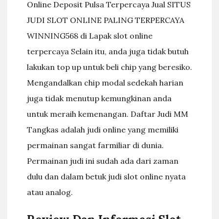
Online Deposit Pulsa Terpercaya Jual SITUS
JUDI SLOT ONLINE PALING TERPERCAYA
WINNING568 di Lapak slot online
terpercaya Selain itu, anda juga tidak butuh
lakukan top up untuk beli chip yang beresiko.
Mengandalkan chip modal sedekah harian
juga tidak menutup kemungkinan anda
untuk meraih kemenangan. Daftar Judi MM
Tangkas adalah judi online yang memiliki
permainan sangat farmiliar di dunia.
Permainan judi ini sudah ada dari zaman
dulu dan dalam betuk judi slot online nyata
atau analog.