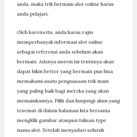
anda, maka trik bermain slot online harus
anda pelajari.
Oleh karena itu, anda harus rajin
memperbanyak informasi slot online
sebagai referensi anda sebelum akan
bermain. Adanya sistem ini tentunya akan
dapat bikin bettor yang bermain pun bisa
memahami suatu penguasaan trik main
yang paling baik bagi mereka yang akan
memainkannya. Pilih dan kunjungi akun yang
tesemat di dalam halaman kita bersama
mengklik gambar ataupun tulisan type
nama slot. Setelah menyadari seluruh