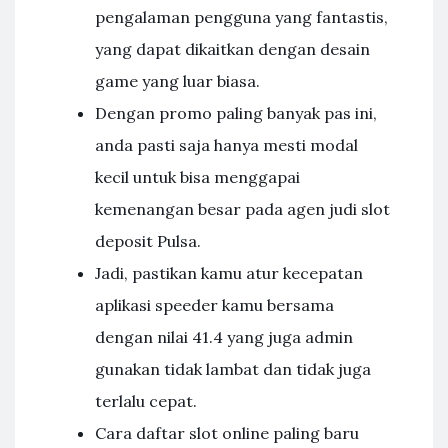
pengalaman pengguna yang fantastis,
yang dapat dikaitkan dengan desain
game yang luar biasa.
Dengan promo paling banyak pas ini,
anda pasti saja hanya mesti modal
kecil untuk bisa menggapai
kemenangan besar pada agen judi slot
deposit Pulsa.
Jadi, pastikan kamu atur kecepatan
aplikasi speeder kamu bersama
dengan nilai 41.4 yang juga admin
gunakan tidak lambat dan tidak juga
terlalu cepat.
Cara daftar slot online paling baru