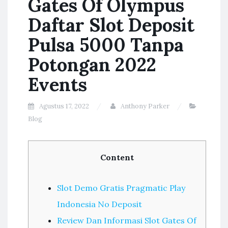
Gates Of Olympus
Daftar Slot Deposit
Pulsa 5000 Tanpa
Potongan 2022
Events
Agustus 17, 2022
Anthony Parker
Blog
Content
Slot Demo Gratis Pragmatic Play
Indonesia No Deposit
Review Dan Informasi Slot Gates Of