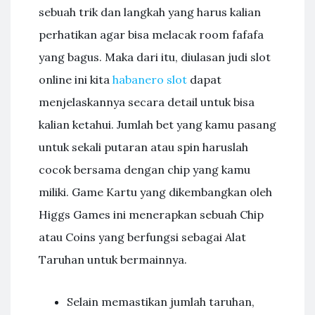
sebuah trik dan langkah yang harus kalian
perhatikan agar bisa melacak room fafafa
yang bagus. Maka dari itu, diulasan judi slot
online ini kita
habanero slot
dapat
menjelaskannya secara detail untuk bisa
kalian ketahui. Jumlah bet yang kamu pasang
untuk sekali putaran atau spin haruslah
cocok bersama dengan chip yang kamu
miliki. Game Kartu yang dikembangkan oleh
Higgs Games ini menerapkan sebuah Chip
atau Coins yang berfungsi sebagai Alat
Taruhan untuk bermainnya.
Selain memastikan jumlah taruhan,