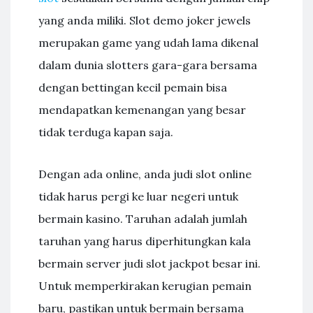
yang anda miliki. Slot demo joker jewels
merupakan game yang udah lama dikenal
dalam dunia slotters gara-gara bersama
dengan bettingan kecil pemain bisa
mendapatkan kemenangan yang besar
tidak terduga kapan saja.
Dengan ada online, anda judi slot online
tidak harus pergi ke luar negeri untuk
bermain kasino. Taruhan adalah jumlah
taruhan yang harus diperhitungkan kala
bermain server judi slot jackpot besar ini.
Untuk memperkirakan kerugian pemain
baru, pastikan untuk bermain bersama