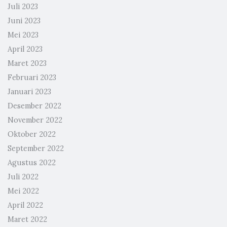
Juli 2023
Juni 2023
Mei 2023
April 2023
Maret 2023
Februari 2023
Januari 2023
Desember 2022
November 2022
Oktober 2022
September 2022
Agustus 2022
Juli 2022
Mei 2022
April 2022
Maret 2022