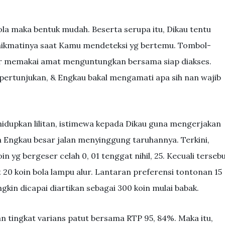
ola maka bentuk mudah. Beserta serupa itu, Dikau tentu
ikmatinya saat Kamu mendeteksi yg bertemu. Tombol-
ar memakai amat menguntungkan bersama siap diakses.
pertunjukan, & Engkau bakal mengamati apa sih nan wajib
dupkan lilitan, istimewa kepada Dikau guna mengerjakan
Engkau besar jalan menyinggung taruhannya. Terkini,
n yg bergeser celah 0, 01 tenggat nihil, 25. Kecuali tersebu
0 koin bola lampu alur. Lantaran preferensi tontonan 15
gkin dicapai diartikan sebagai 300 koin mulai babak.
n tingkat varians patut bersama RTP 95, 84%. Maka itu,