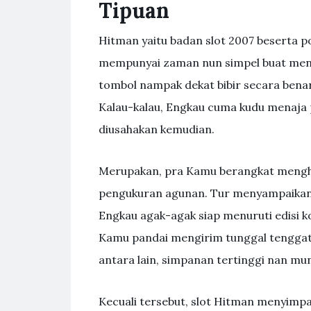
Tipuan
Hitman yaitu badan slot 2007 beserta p
mempunyai zaman nun simpel buat men
tombol nampak dekat bibir secara ben
Kalau-kalau, Engkau cuma kudu menaja 
diusahakan kemudian.
Merupakan, pra Kamu berangkat menghi
pengukuran agunan. Tur menyampaikan 
Engkau agak-agak siap menuruti edisi koi
Kamu pandai mengirim tunggal tenggat 2
antara lain, simpanan tertinggi nan mun
Kecuali tersebut, slot Hitman menyimpa