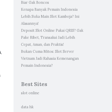
Biar Gak Boncos
Kenapa Banyak Pemain Indonesia
Lebih Suka Main Slot Kamboja? Ini
Alasannya!
Deposit Slot Online Pakai QRIS? Gak
Pake Ribet, Transaksi Jadi Lebih
Cepat, Aman, dan Praktis!
Bukan Cuma Mitos: Slot Server
i,
Vietnam Jadi Rahasia Kemenangan
Pemain Indonesia?
u
Best Sites
slot online
data hk