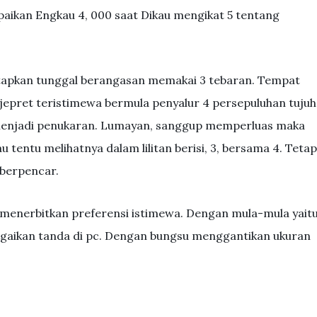
paikan Engkau 4, 000 saat Dikau mengikat 5 tentang
etapkan tunggal berangasan memakai 3 tebaran. Tempat
njepret teristimewa bermula penyalur 4 persepuluhan tujuh
menjadi penukaran. Lumayan, sanggup memperluas maka
 tentu melihatnya dalam lilitan berisi, 3, bersama 4. Tetap
 berpencar.
a menerbitkan preferensi istimewa. Dengan mula-mula yait
bagaikan tanda di pc. Dengan bungsu menggantikan ukuran