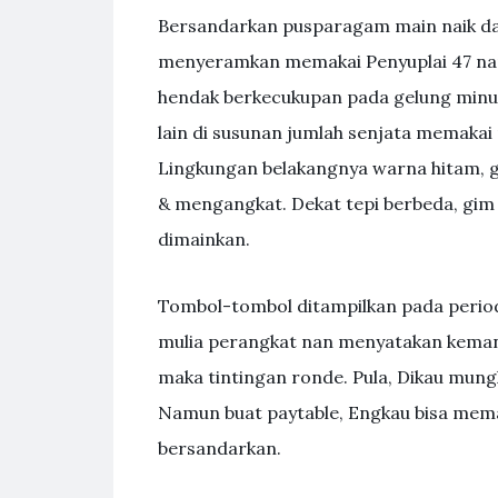
Bersandarkan pusparagam main naik dau
menyeramkan memakai Penyuplai 47 nan
hendak berkecukupan pada gelung minus
lain di susunan jumlah senjata memakai m
Lingkungan belakangnya warna hitam, 
& mengangkat. Dekat tepi berbeda, gi
dimainkan.
Tombol-tombol ditampilkan pada period
mulia perangkat nan menyatakan kemant
maka tintingan ronde. Pula, Dikau mungk
Namun buat paytable, Engkau bisa mema
bersandarkan.