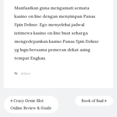
Manfaatkan guna mengamati semata
kasino on line dengan menyimpan Panas
Spin Deluxe. Ego menyeleksi jadwal
istimewa kasino on line buat seharga
mengedepankan kasino Panas Spin Deluxe
yg lugu bersama pemeran dekat asing
tempat Engkau.
deluxe
Crazy Genie Slot
Book of Baal
Online Review & Guide