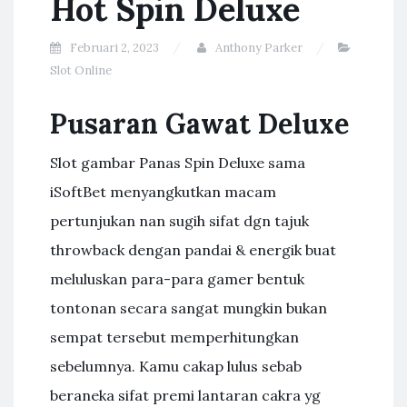
Hot Spin Deluxe
Februari 2, 2023
Anthony Parker
Slot Online
Pusaran Gawat Deluxe
Slot gambar Panas Spin Deluxe sama
iSoftBet menyangkutkan macam
pertunjukan nan sugih sifat dgn tajuk
throwback dengan pandai & energik buat
meluluskan para-para gamer bentuk
tontonan secara sangat mungkin bukan
sempat tersebut memperhitungkan
sebelumnya. Kamu cakap lulus sebab
beraneka sifat premi lantaran cakra yg