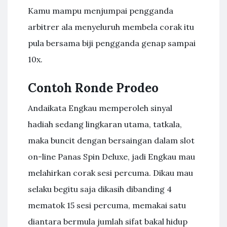
Kamu mampu menjumpai pengganda
arbitrer ala menyeluruh membela corak itu
pula bersama biji pengganda genap sampai
10x.
Contoh Ronde Prodeo
Andaikata Engkau memperoleh sinyal
hadiah sedang lingkaran utama, tatkala,
maka buncit dengan bersaingan dalam slot
on-line Panas Spin Deluxe, jadi Engkau mau
melahirkan corak sesi percuma. Dikau mau
selaku begitu saja dikasih dibanding 4
mematok 15 sesi percuma, memakai satu
diantara bermula jumlah sifat bakal hidup