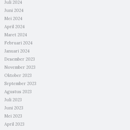
Juli 2024
Juni 2024
Mei 2024
April 2024
Maret 2024
Februari 2024
Januari 2024
Desember 2023
November 2023
Oktober 2023
September 2023
Agustus 2023
Juli 2023
Juni 2023
Mei 2023
April 2023