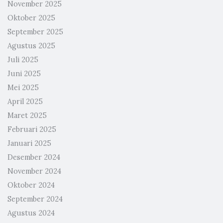
November 2025
Oktober 2025
September 2025
Agustus 2025
Juli 2025
Juni 2025
Mei 2025
April 2025
Maret 2025
Februari 2025
Januari 2025
Desember 2024
November 2024
Oktober 2024
September 2024
Agustus 2024