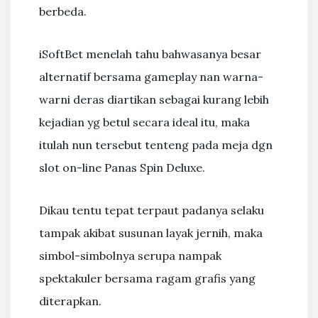
berbeda.
iSoftBet menelah tahu bahwasanya besar
alternatif bersama gameplay nan warna-
warni deras diartikan sebagai kurang lebih
kejadian yg betul secara ideal itu, maka
itulah nun tersebut tenteng pada meja dgn
slot on-line Panas Spin Deluxe.
Dikau tentu tepat terpaut padanya selaku
tampak akibat susunan layak jernih, maka
simbol-simbolnya serupa nampak
spektakuler bersama ragam grafis yang
diterapkan.