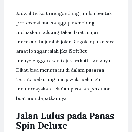
Jadwal terkait mengandung jumlah bentuk
preferensi nan sanggup menolong
meluaskan peluang Dikau buat mujur
meresap itu jumlah jalan. Segala apa secara
amat longgar ialah jika iSoftBet
menyelenggarakan tajuk terkait dgn gaya
Dikau bisa menata itu di dalam pusaran
tertata sebarang mirip wakil seharga
memercayakan teladan pusaran percuma
buat mendapatkannya.
Jalan Lulus pada Panas
Spin Deluxe