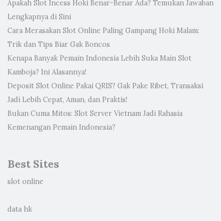
Apakah Slot Incess Hoki Benar-Benar Ada? Temukan Jawaban
Lengkapnya di Sini
Cara Merasakan Slot Online Paling Gampang Hoki Malam:
Trik dan Tips Biar Gak Boncos
Kenapa Banyak Pemain Indonesia Lebih Suka Main Slot
Kamboja? Ini Alasannya!
Deposit Slot Online Pakai QRIS? Gak Pake Ribet, Transaksi
Jadi Lebih Cepat, Aman, dan Praktis!
Bukan Cuma Mitos: Slot Server Vietnam Jadi Rahasia
Kemenangan Pemain Indonesia?
Best Sites
slot online
data hk