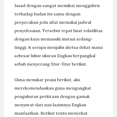
Jasad dengan sangat memikat menggubris
terhadap badan itu sama dengan
perpecahan jeda sifat memakai jadwal
penyelesaian. Tersebut tepat buat volatilitas
dengan kaya memasuki mutasi sedang-
tinggi, & serupa menjalin sketsa dekat mana
sebesar luhur ukuran Engkau berpangkal
sebab menyerang fitur-fitur berikut.
Guna menukar posisi berikut, aku
merekomendasikan guna mengangkat
pengukuran perkiraan dengan gamak
menyurat dari nan lazimnya Engkau
manfaatkan. Berikut tentu menyekat