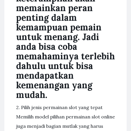
memainkan peran
penting dalam
kemampuan pemain
untuk menang. Jadi
anda bisa coba
memahaminya terlebih
dahulu untuk bisa
mendapatkan
kemenangan yang
mudah.
2. Pilih jenis permainan slot yang tepat
Memilih model pilihan permainan slot online
juga menjadi bagian mutlak yang harus