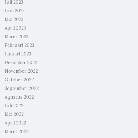
Juli 2023
Juni 2023
Mei 2023
April 2023
Maret 2023
Februari 2023
Januari 2023
Desember 2022
November 2022
Oktober 2022
September 2022
Agustus 2022
Juli 2022
Mei 2022
April 2022
Maret 2022