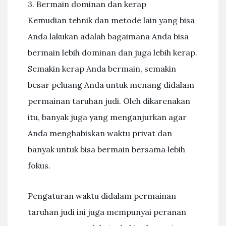
3. Bermain dominan dan kerap
Kemudian tehnik dan metode lain yang bisa
Anda lakukan adalah bagaimana Anda bisa
bermain lebih dominan dan juga lebih kerap.
Semakin kerap Anda bermain, semakin
besar peluang Anda untuk menang didalam
permainan taruhan judi. Oleh dikarenakan
itu, banyak juga yang menganjurkan agar
Anda menghabiskan waktu privat dan
banyak untuk bisa bermain bersama lebih
fokus.
Pengaturan waktu didalam permainan
taruhan judi ini juga mempunyai peranan