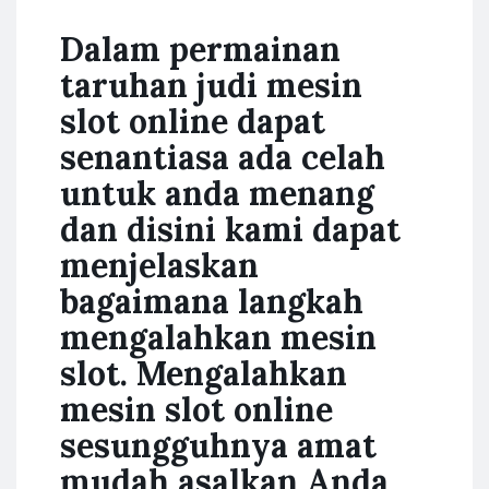
Dalam permainan
taruhan judi mesin
slot online dapat
senantiasa ada celah
untuk anda menang
dan disini kami dapat
menjelaskan
bagaimana langkah
mengalahkan mesin
slot. Mengalahkan
mesin slot online
sesungguhnya amat
mudah asalkan Anda