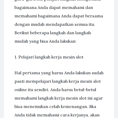
bagaimana Anda dapat memahami dan
memahami bagaimana Anda dapat bersama
dengan mudah mendapatkan semua itu.
Berikut beberapa langkah dan langkah
mudah yang bisa Anda lakukan:
1. Pelajari langkah kerja mesin slot
Hal pertama yang harus Anda lakukan sudah
pasti mempelajari langkah kerja mesin slot
online itu sendiri. Anda harus betul-betul
memahami langkah kerja mesin slot ini agar
bisa menemukan celah kemenangan. Jika
Anda tidak memahami cara kerjanya, akan