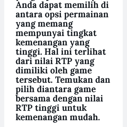
Anda dapat memilih di
antara opsi permainan
yang memang
mempunyai tingkat
kemenangan yang
tinggi. Hal ini terlihat
dari nilai RTP yang
dimiliki oleh game
tersebut. Temukan dan
pilih diantara game
bersama dengan nilai
RTP tinggi untuk
kemenangan mudah.