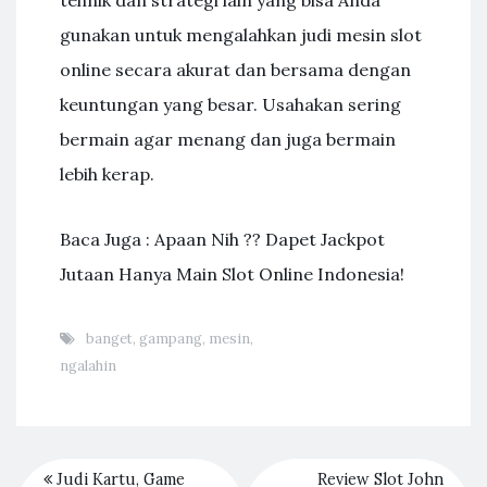
tehnik dan strategi lain yang bisa Anda
gunakan untuk mengalahkan judi mesin slot
online secara akurat dan bersama dengan
keuntungan yang besar. Usahakan sering
bermain agar menang dan juga bermain
lebih kerap.
Baca Juga : Apaan Nih ?? Dapet Jackpot
Jutaan Hanya Main Slot Online Indonesia!
banget
,
gampang
,
mesin
,
ngalahin
Judi Kartu, Game
Review Slot John