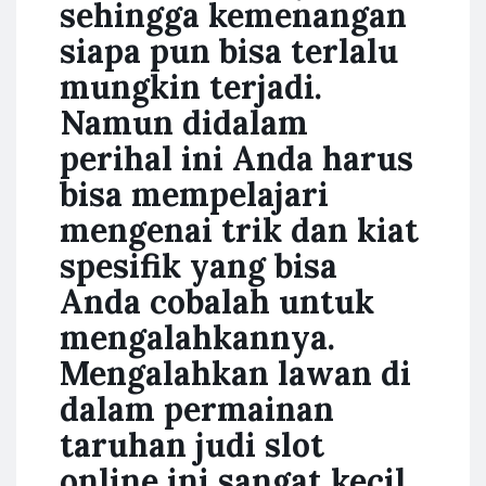
sehingga kemenangan
siapa pun bisa terlalu
mungkin terjadi.
Namun didalam
perihal ini Anda harus
bisa mempelajari
mengenai trik dan kiat
spesifik yang bisa
Anda cobalah untuk
mengalahkannya.
Mengalahkan lawan di
dalam permainan
taruhan judi slot
online ini sangat kecil