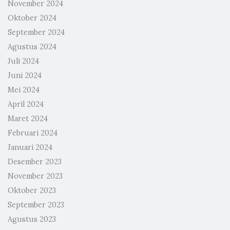
November 2024
Oktober 2024
September 2024
Agustus 2024
Juli 2024
Juni 2024
Mei 2024
April 2024
Maret 2024
Februari 2024
Januari 2024
Desember 2023
November 2023
Oktober 2023
September 2023
Agustus 2023