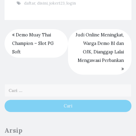
daftar
,
disini
,
joker123
,
login
Demo Muay Thai
Judi Online Meningkat,
Champion – Slot PG
Warga Demo BI dan
Soft
OJK, Dianggap Lalai
Mengawasi Perbankan
Arsip