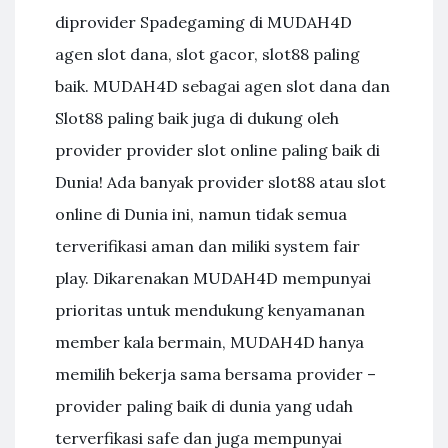
diprovider Spadegaming di MUDAH4D
agen slot dana, slot gacor, slot88 paling
baik. MUDAH4D sebagai agen slot dana dan
Slot88 paling baik juga di dukung oleh
provider provider slot online paling baik di
Dunia! Ada banyak provider slot88 atau slot
online di Dunia ini, namun tidak semua
terverifikasi aman dan miliki system fair
play. Dikarenakan MUDAH4D mempunyai
prioritas untuk mendukung kenyamanan
member kala bermain, MUDAH4D hanya
memilih bekerja sama bersama provider –
provider paling baik di dunia yang udah
terverfikasi safe dan juga mempunyai