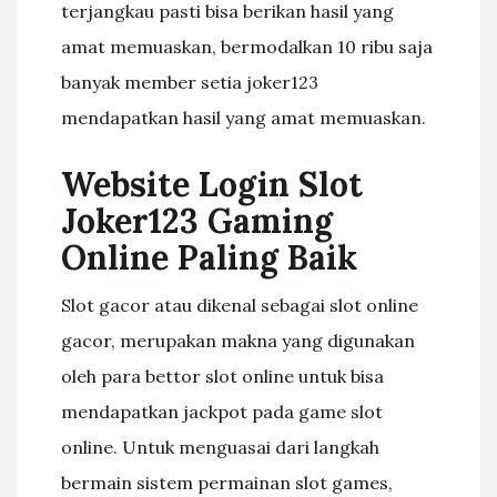
terjangkau pasti bisa berikan hasil yang
amat memuaskan, bermodalkan 10 ribu saja
banyak member setia joker123
mendapatkan hasil yang amat memuaskan.
Website Login Slot
Joker123 Gaming
Online Paling Baik
Slot gacor atau dikenal sebagai slot online
gacor, merupakan makna yang digunakan
oleh para bettor slot online untuk bisa
mendapatkan jackpot pada game slot
online. Untuk menguasai dari langkah
bermain sistem permainan slot games,