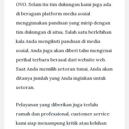
OVO. Selain itu tim dukungan kami juga ada
di beragam platform media sosial
menggunakan panduan yang mirip dengan
tim dukungan di situs. Salah satu berlebihan
kala Anda mengikuti panduan di media
sosial, Anda juga akan diberi tahu mengenai
perihal terbaru berasal dari website web.
Saat Anda memilih setoran tunai, Anda akan
ditanya jumlah yang Anda inginkan untuk
setoran.
Pelayanan yang diberikan juga terlalu
ramah dan professional, customer service
kami siap menampung kritik atau keluhan