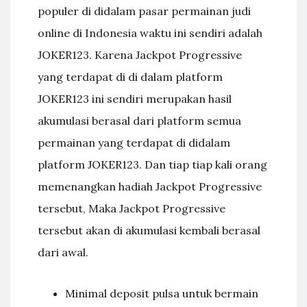
populer di didalam pasar permainan judi
online di Indonesia waktu ini sendiri adalah
JOKER123. Karena Jackpot Progressive
yang terdapat di di dalam platform
JOKER123 ini sendiri merupakan hasil
akumulasi berasal dari platform semua
permainan yang terdapat di didalam
platform JOKER123. Dan tiap tiap kali orang
memenangkan hadiah Jackpot Progressive
tersebut, Maka Jackpot Progressive
tersebut akan di akumulasi kembali berasal
dari awal.
Minimal deposit pulsa untuk bermain