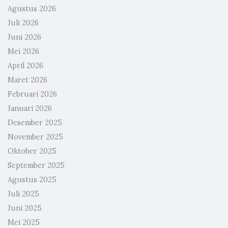
Agustus 2026
Juli 2026
Juni 2026
Mei 2026
April 2026
Maret 2026
Februari 2026
Januari 2026
Desember 2025
November 2025
Oktober 2025
September 2025
Agustus 2025
Juli 2025
Juni 2025
Mei 2025