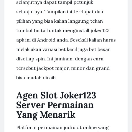
selanjutnya dapat tampil petunjuk
selanjutnya. Tampilan ini terdapat dua
pilihan yang bisa kalian langsung tekan
tombol Install untuk menginstall joker123
apk ini di Android anda. Sesekali kalian harus
melaklukan variasi bet kecil juga bet besar
disetiap spin. Ini jaminan, dengan cara
tersebut jackpot major, minor dan grand
bisa mudah diraih.
Agen Slot Joker123
Server Permainan
Yang Menarik
Platform permainan judi slot online yang