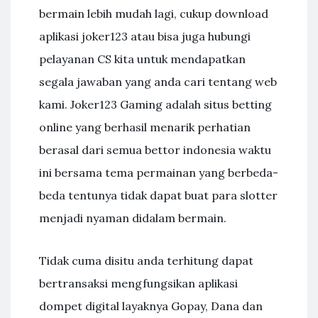
bermain lebih mudah lagi, cukup download
aplikasi joker123 atau bisa juga hubungi
pelayanan CS kita untuk mendapatkan
segala jawaban yang anda cari tentang web
kami. Joker123 Gaming adalah situs betting
online yang berhasil menarik perhatian
berasal dari semua bettor indonesia waktu
ini bersama tema permainan yang berbeda-
beda tentunya tidak dapat buat para slotter
menjadi nyaman didalam bermain.
Tidak cuma disitu anda terhitung dapat
bertransaksi mengfungsikan aplikasi
dompet digital layaknya Gopay, Dana dan