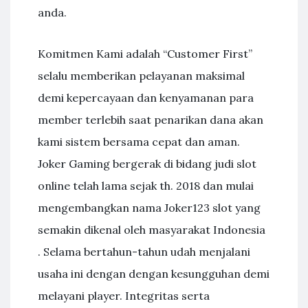
anda.
Komitmen Kami adalah “Customer First”
selalu memberikan pelayanan maksimal
demi kepercayaan dan kenyamanan para
member terlebih saat penarikan dana akan
kami sistem bersama cepat dan aman.
Joker Gaming bergerak di bidang judi slot
online telah lama sejak th. 2018 dan mulai
mengembangkan nama Joker123 slot yang
semakin dikenal oleh masyarakat Indonesia
. Selama bertahun-tahun udah menjalani
usaha ini dengan dengan kesungguhan demi
melayani player. Integritas serta