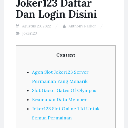
Joker123 Daftar
Dan Login Disini
Agustus 23, 2022
Anthony Parker
joker123
Content
Agen Slot Joker123 Server
Permainan Yang Menarik
Slot Gacor Gates Of Olympus
Keamanan Data Member
Joker123 Slot Online 1 Id Untuk
Semua Permainan