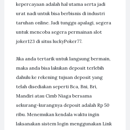
kepercayaan adalah hal utama serta jadi
urat nadi untuk bisa berbisnis di industri
taruhan online. Jadi tunggu apalagi, segera
untuk mencoba segera permainan slot
joker123 di situs luckyPoker77.
Jika anda tertarik untuk langsung bermain,
maka anda bisa lakukan deposit terlebih
dahulu ke rekening tujuan deposit yang
telah disediakan seperti Bca, Bni, Bri,
Mandiri atau Cimb Niaga bersama
sekurang-kurangnya deposit adalah Rp 50
ribu. Menemukan kendala waktu ingin
laksanakan sistem login menggunakan Link