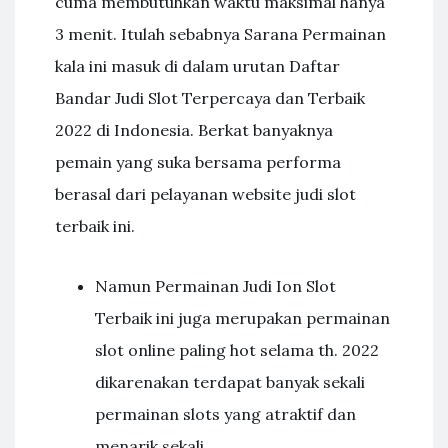
cuma membutuhkan waktu maksimal hanya
3 menit. Itulah sebabnya Sarana Permainan
kala ini masuk di dalam urutan Daftar
Bandar Judi Slot Terpercaya dan Terbaik
2022 di Indonesia. Berkat banyaknya
pemain yang suka bersama performa
berasal dari pelayanan website judi slot
terbaik ini.
Namun Permainan Judi Ion Slot
Terbaik ini juga merupakan permainan
slot online paling hot selama th. 2022
dikarenakan terdapat banyak sekali
permainan slots yang atraktif dan
menarik sekali.