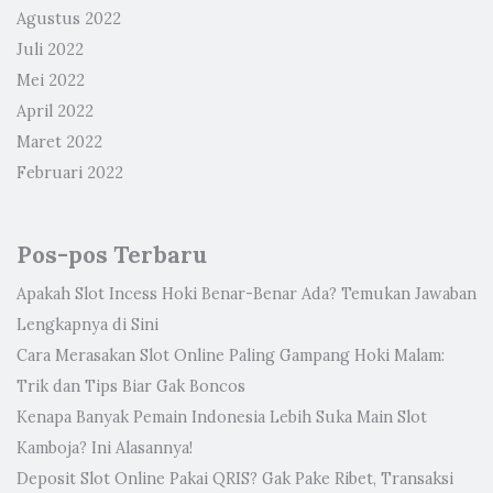
Agustus 2022
Juli 2022
Mei 2022
April 2022
Maret 2022
Februari 2022
Pos-pos Terbaru
Apakah Slot Incess Hoki Benar-Benar Ada? Temukan Jawaban
Lengkapnya di Sini
Cara Merasakan Slot Online Paling Gampang Hoki Malam:
Trik dan Tips Biar Gak Boncos
Kenapa Banyak Pemain Indonesia Lebih Suka Main Slot
Kamboja? Ini Alasannya!
Deposit Slot Online Pakai QRIS? Gak Pake Ribet, Transaksi