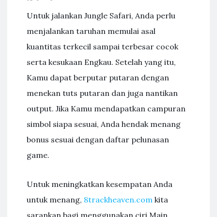
Untuk jalankan Jungle Safari, Anda perlu
menjalankan taruhan memulai asal
kuantitas terkecil sampai terbesar cocok
serta kesukaan Engkau. Setelah yang itu,
Kamu dapat berputar putaran dengan
menekan tuts putaran dan juga nantikan
output. Jika Kamu mendapatkan campuran
simbol siapa sesuai, Anda hendak menang
bonus sesuai dengan daftar pelunasan
game.
Untuk meningkatkan kesempatan Anda
untuk menang,
8trackheaven.com
kita
sarankan bagi menggunakan ciri Main