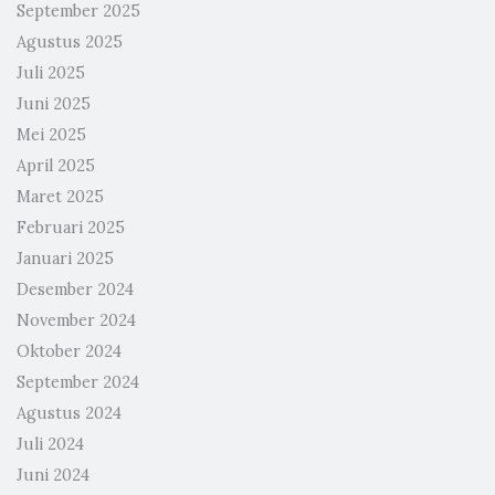
September 2025
Agustus 2025
Juli 2025
Juni 2025
Mei 2025
April 2025
Maret 2025
Februari 2025
Januari 2025
Desember 2024
November 2024
Oktober 2024
September 2024
Agustus 2024
Juli 2024
Juni 2024