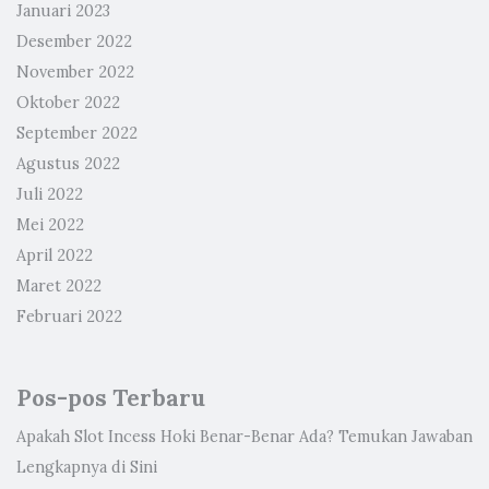
Januari 2023
Desember 2022
November 2022
Oktober 2022
September 2022
Agustus 2022
Juli 2022
Mei 2022
April 2022
Maret 2022
Februari 2022
Pos-pos Terbaru
Apakah Slot Incess Hoki Benar-Benar Ada? Temukan Jawaban
Lengkapnya di Sini