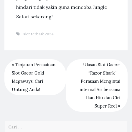
hindari tidak yakin guna mencoba Jungle
Safari sekarang!
slot terbaik 2024
Tinjauan Permainan
Ulasan Slot Gacor:
Slot Gacor Gold
“Razor Shark” –
Megaways: Cari
Perasaan Mengintai
Untung Anda!
internal Air bersama
Ikan Hiu dan Ciri
Super Reel