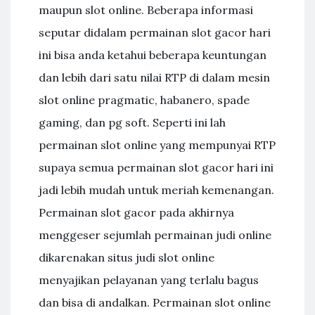
maupun slot online. Beberapa informasi
seputar didalam permainan slot gacor hari
ini bisa anda ketahui beberapa keuntungan
dan lebih dari satu nilai RTP di dalam mesin
slot online pragmatic, habanero, spade
gaming, dan pg soft. Seperti ini lah
permainan slot online yang mempunyai RTP
supaya semua permainan slot gacor hari ini
jadi lebih mudah untuk meriah kemenangan.
Permainan slot gacor pada akhirnya
menggeser sejumlah permainan judi online
dikarenakan situs judi slot online
menyajikan pelayanan yang terlalu bagus
dan bisa di andalkan. Permainan slot online