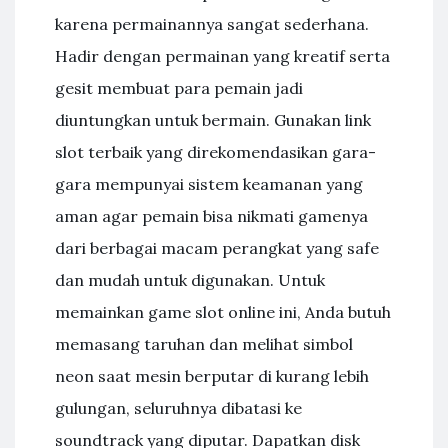
karena permainannya sangat sederhana.
Hadir dengan permainan yang kreatif serta
gesit membuat para pemain jadi
diuntungkan untuk bermain. Gunakan link
slot terbaik yang direkomendasikan gara-
gara mempunyai sistem keamanan yang
aman agar pemain bisa nikmati gamenya
dari berbagai macam perangkat yang safe
dan mudah untuk digunakan. Untuk
memainkan game slot online ini, Anda butuh
memasang taruhan dan melihat simbol
neon saat mesin berputar di kurang lebih
gulungan, seluruhnya dibatasi ke
soundtrack yang diputar. Dapatkan disk