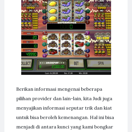
Berikan informasi mengenai beberapa
pilihan provider dan lain-lain, kita Judi juga
menyajikan informasi seputar trik dan kiat
untuk bisa beroleh kemenangan. Hal ini bisa
menjadi di antara kunci yang kami bongkar