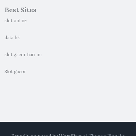
Best Sites
slot online
data hk
slot gacor hari ini
Slot gacor
Proudly powered by WordPress
|
Theme: Blogi by