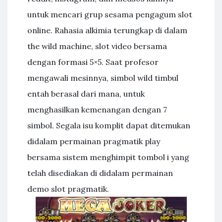
untuk mencari grup sesama pengagum slot
online. Rahasia alkimia terungkap di dalam
the wild machine, slot video bersama
dengan formasi 5×5. Saat profesor
mengawali mesinnya, simbol wild timbul
entah berasal dari mana, untuk
menghasilkan kemenangan dengan 7
simbol. Segala isu komplit dapat ditemukan
didalam permainan pragmatik play
bersama sistem menghimpit tombol i yang
telah disediakan di didalam permainan
demo slot pragmatik.