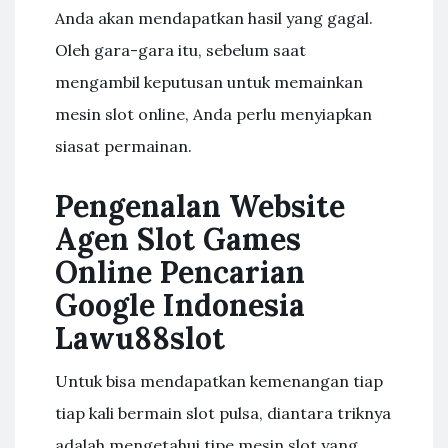
Anda akan mendapatkan hasil yang gagal.
Oleh gara-gara itu, sebelum saat
mengambil keputusan untuk memainkan
mesin slot online, Anda perlu menyiapkan
siasat permainan.
Pengenalan Website
Agen Slot Games
Online Pencarian
Google Indonesia
Lawu88slot
Untuk bisa mendapatkan kemenangan tiap
tiap kali bermain slot pulsa, diantara triknya
adalah mengetahui tipe mesin slot yang