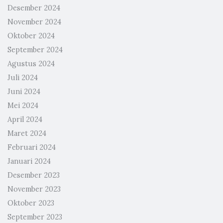
Desember 2024
November 2024
Oktober 2024
September 2024
Agustus 2024
Juli 2024
Juni 2024
Mei 2024
April 2024
Maret 2024
Februari 2024
Januari 2024
Desember 2023
November 2023
Oktober 2023
September 2023