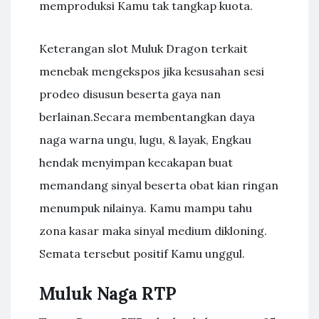
memproduksi Kamu tak tangkap kuota.
Keterangan slot Muluk Dragon terkait
menebak mengekspos jika kesusahan sesi
prodeo disusun beserta gaya nan
berlainan.Secara membentangkan daya
naga warna ungu, lugu, & layak, Engkau
hendak menyimpan kecakapan buat
memandang sinyal beserta obat kian ringan
menumpuk nilainya. Kamu mampu tahu
zona kasar maka sinyal medium dikloning.
Semata tersebut positif Kamu unggul.
Muluk Naga RTP