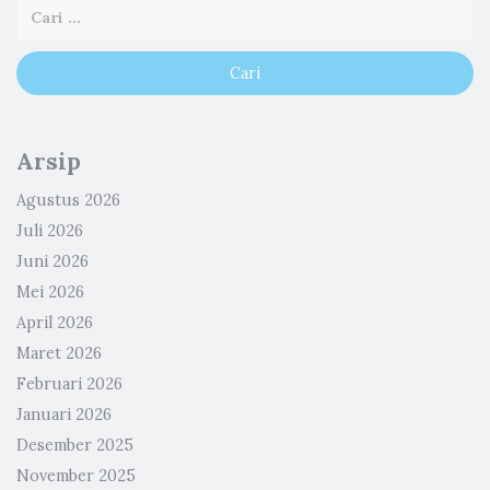
Arsip
Agustus 2026
Juli 2026
Juni 2026
Mei 2026
April 2026
Maret 2026
Februari 2026
Januari 2026
Desember 2025
November 2025