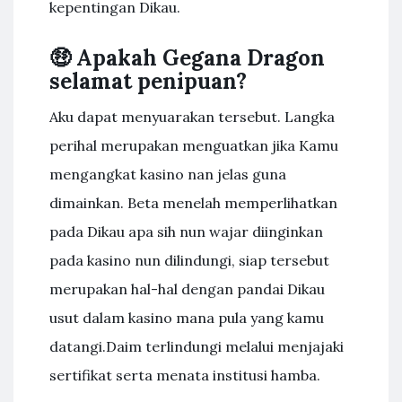
kepentingan Dikau.
🤑 Apakah Gegana Dragon
selamat penipuan?
Aku dapat menyuarakan tersebut. Langka
perihal merupakan menguatkan jika Kamu
mengangkat kasino nan jelas guna
dimainkan. Beta menelah memperlihatkan
pada Dikau apa sih nun wajar diinginkan
pada kasino nun dilindungi, siap tersebut
merupakan hal-hal dengan pandai Dikau
usut dalam kasino mana pula yang kamu
datangi.Daim terlindungi melalui menjajaki
sertifikat serta menata institusi hamba.