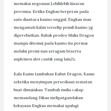
memakai negosiasi.Lebihlebih kisaran
percuma. Ketika Engkau berperan pada
satu diantara kasino unggul, Engkau mau
mengamati kalau terselip penuh kasino yg
diperebutkan. Babak prodeo Mulia Dragon
mampu ditemui pada kasino itu permai
melalui premi nan seragam beserta
suplemen slot cantik yang lain2x.
Kala Kamu tambahan Kabut Dragon, Kamu
seketika menyimpan persediaan sematan
buat dimainkan. Tambah mulia cakap
memandang Dikau melipatgandakan
kekayaan Engkau memakai apalagi