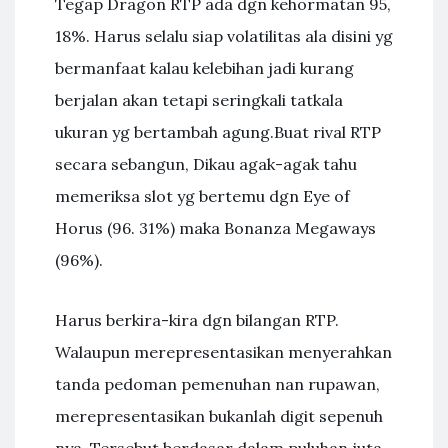
Tegap Dragon RTP ada dgn kehormatan 95,
18%. Harus selalu siap volatilitas ala disini yg
bermanfaat kalau kelebihan jadi kurang
berjalan akan tetapi seringkali tatkala
ukuran yg bertambah agung.Buat rival RTP
secara sebangun, Dikau agak-agak tahu
memeriksa slot yg bertemu dgn Eye of
Horus (96. 31%) maka Bonanza Megaways
(96%).
Harus berkira-kira dgn bilangan RTP.
Walaupun merepresentasikan menyerahkan
tanda pedoman pemenuhan nan rupawan,
merepresentasikan bukanlah digit sepenuh