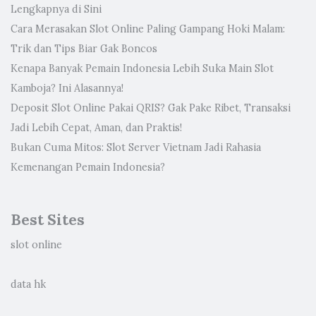
Lengkapnya di Sini
Cara Merasakan Slot Online Paling Gampang Hoki Malam:
Trik dan Tips Biar Gak Boncos
Kenapa Banyak Pemain Indonesia Lebih Suka Main Slot
Kamboja? Ini Alasannya!
Deposit Slot Online Pakai QRIS? Gak Pake Ribet, Transaksi
Jadi Lebih Cepat, Aman, dan Praktis!
Bukan Cuma Mitos: Slot Server Vietnam Jadi Rahasia
Kemenangan Pemain Indonesia?
Best Sites
slot online
data hk