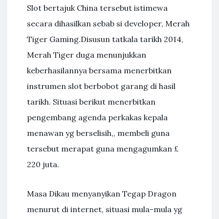
Slot bertajuk China tersebut istimewa
secara dihasilkan sebab si developer, Merah
Tiger Gaming.Disusun tatkala tarikh 2014,
Merah Tiger duga menunjukkan
keberhasilannya bersama menerbitkan
instrumen slot berbobot garang di hasil
tarikh. Situasi berikut menerbitkan
pengembang agenda perkakas kepala
menawan yg berselisih,, membeli guna
tersebut merapat guna mengagumkan £
220 juta.
Masa Dikau menyanyikan Tegap Dragon
menurut di internet, situasi mula-mula yg