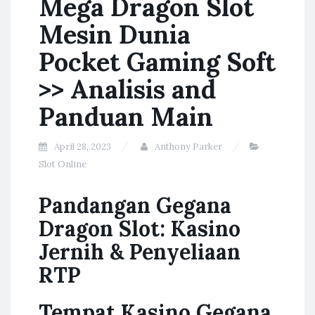
Mega Dragon Slot
Mesin Dunia
Pocket Gaming Soft
>> Analisis and
Panduan Main
April 28, 2023
Anthony Parker
Slot Online
Pandangan Gegana
Dragon Slot: Kasino
Jernih & Penyeliaan
RTP
Tempat Kasino Gegana