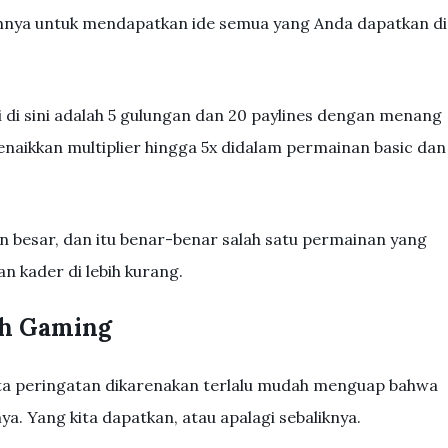
uhnya untuk mendapatkan ide semua yang Anda dapatkan di
i di sini adalah 5 gulungan dan 20 paylines dengan menang
naikkan multiplier hingga 5x didalam permainan basic dan
gan besar, dan itu benar-benar salah satu permainan yang
 kader di lebih kurang.
sh Gaming
kata peringatan dikarenakan terlalu mudah menguap bahwa
. Yang kita dapatkan, atau apalagi sebaliknya.