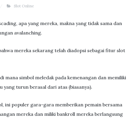
Slot Online
cading, apa yang mereka, makna yang tidak sama dan
ungan avalanching.
 bahwa mereka sekarang telah diadopsi sebagai fitur slot
ur di mana simbol meledak pada kemenangan dan memiliki
u yang turun berasal dari atas (biasanya).
jol, ini populer gara-gara memberikan pemain bersama
ngan mereka dan miliki bankroll mereka berlangsung