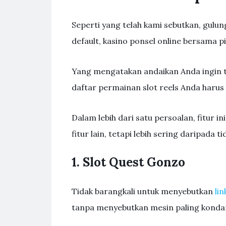
Seperti yang telah kami sebutkan, gulun
default, kasino ponsel online bersama pi
Yang mengatakan andaikan Anda ingin t
daftar permainan slot reels Anda harus
Dalam lebih dari satu persoalan, fitur 
fitur lain, tetapi lebih sering daripada 
1. Slot Quest Gonzo
Tidak barangkali untuk menyebutkan
li
tanpa menyebutkan mesin paling konda