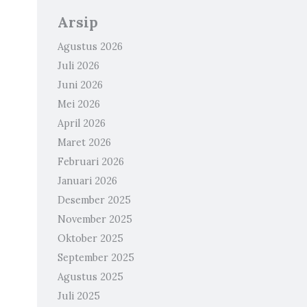
Arsip
Agustus 2026
Juli 2026
Juni 2026
Mei 2026
April 2026
Maret 2026
Februari 2026
Januari 2026
Desember 2025
November 2025
Oktober 2025
September 2025
Agustus 2025
Juli 2025