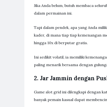
Jika Anda belum, butuh membaca selur
dalam permainan ini.
Tapi dalam pendek, apa yang Anda milik
kader, di mana tiap tiap kemenangan me
hingga 10x di berputar gratis.
Ini sedikit volatil, ia memiliki kemenan
paling menarik bersama dengan gulungan
2. Jar Jammin dengan Pu
Game slot grid ini dilengkapi dengan 
banyak pemain kasual dapat membencinya