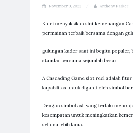
November 9, 2022
Anthony Parker
Kami menyaksikan slot kemenangan Cas
permainan terbaik bersama dengan gul
gulungan kader saat ini begitu populer,
standar bersama sejumlah besar.
A Cascading Game slot reel adalah fit
kapabilitas untuk diganti oleh simbol bar
Dengan simbol asli yang terlalu menon
kesempatan untuk meningkatkan kemena
selama lebih lama.