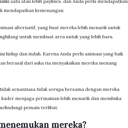
liki satu atau lebih paylines, dan Anda perlu mendapatkan
tuk mendapatkan kemenangan.
imasi alternatif, yang buat mereka lebih menarik untuk
ghilang untuk membuat area untuk yang lebih baru.
 ini hidup dan indah. Karena Anda perlu animasi yang baik
gian berasal dari suka ria menyaksikan mereka menang
idak senantiasa tidak serupa bersama dengan mereka
n kader menjaga permainan lebih menarik dan membuka
melindungi pemain terlibat.
 menemukan mereka?