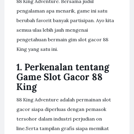
88 King Adventure. Bersama judul
pengalaman apa menarik, game ini satu
berubah favorit banyak partisipan. Ayo kita
semua ulas lebih jauh mengenai
pengetahuan bermain gim slot gacor 88
King yang satu ini.
1. Perkenalan tentang
Game Slot Gacor 88
King
88 King Adventure adalah permainan slot
gacor siapa diperluas dengan pemasok
tersohor dalam industri perjudian on
line.Serta tampilan grafis siapa memikat