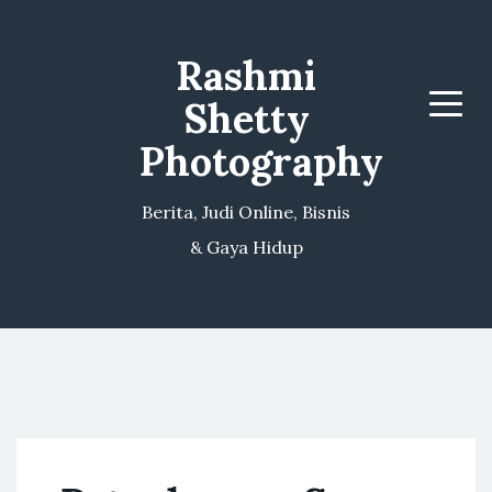
Rashmi
Shetty
Menu
Photography
Berita, Judi Online, Bisnis
& Gaya Hidup