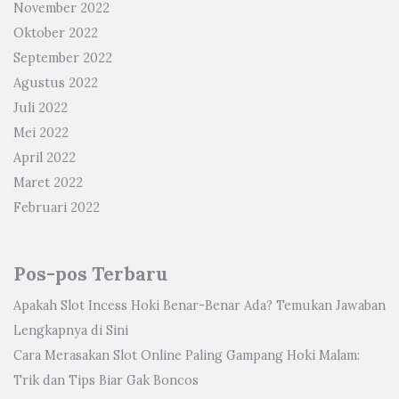
November 2022
Oktober 2022
September 2022
Agustus 2022
Juli 2022
Mei 2022
April 2022
Maret 2022
Februari 2022
Pos-pos Terbaru
Apakah Slot Incess Hoki Benar-Benar Ada? Temukan Jawaban
Lengkapnya di Sini
Cara Merasakan Slot Online Paling Gampang Hoki Malam:
Trik dan Tips Biar Gak Boncos