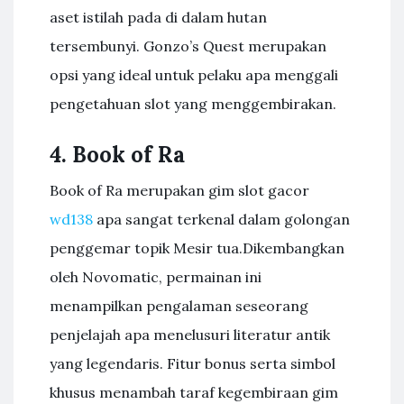
aset istilah pada di dalam hutan
tersembunyi. Gonzo’s Quest merupakan
opsi yang ideal untuk pelaku apa menggali
pengetahuan slot yang menggembirakan.
4. Book of Ra
Book of Ra merupakan gim slot gacor
wd138
apa sangat terkenal dalam golongan
penggemar topik Mesir tua.Dikembangkan
oleh Novomatic, permainan ini
menampilkan pengalaman seseorang
penjelajah apa menelusuri literatur antik
yang legendaris. Fitur bonus serta simbol
khusus menambah taraf kegembiraan gim