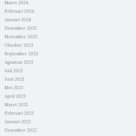
Maret 2024
Februari 2024
Januari 2024
Desember 2023
November 2023
Oktober 2023
September 2023
Agustus 2023
Juli 2023
Juni 2023
Mei 2023
April 2023
Maret 2023
Februari 2023
Januari 2023
Desember 2022