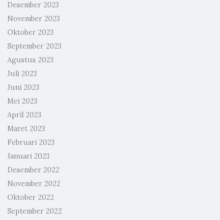
Desember 2023
November 2023
Oktober 2023
September 2023
Agustus 2023
Juli 2023
Juni 2023
Mei 2023
April 2023
Maret 2023
Februari 2023
Januari 2023
Desember 2022
November 2022
Oktober 2022
September 2022