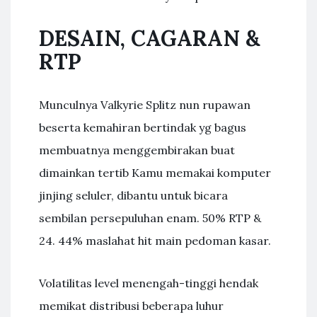
DESAIN, CAGARAN &
RTP
Munculnya Valkyrie Splitz nun rupawan
beserta kemahiran bertindak yg bagus
membuatnya menggembirakan buat
dimainkan tertib Kamu memakai komputer
jinjing seluler, dibantu untuk bicara
sembilan persepuluhan enam. 50% RTP &
24. 44% maslahat hit main pedoman kasar.
Volatilitas level menengah-tinggi hendak
memikat distribusi beberapa luhur