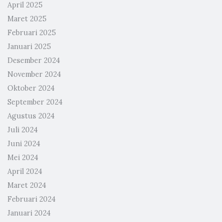
April 2025
Maret 2025
Februari 2025
Januari 2025
Desember 2024
November 2024
Oktober 2024
September 2024
Agustus 2024
Juli 2024
Juni 2024
Mei 2024
April 2024
Maret 2024
Februari 2024
Januari 2024