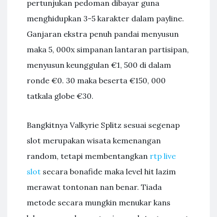
pertunjukan pedoman dibayar guna
menghidupkan 3-5 karakter dalam payline.
Ganjaran ekstra penuh pandai menyusun
maka 5, 000x simpanan lantaran partisipan,
menyusun keunggulan €1, 500 di dalam
ronde €0. 30 maka beserta €150, 000
tatkala globe €30.
Bangkitnya Valkyrie Splitz sesuai segenap
slot merupakan wisata kemenangan
random, tetapi membentangkan
rtp live
slot
secara bonafide maka level hit lazim
merawat tontonan nan benar. Tiada
metode secara mungkin menukar kans