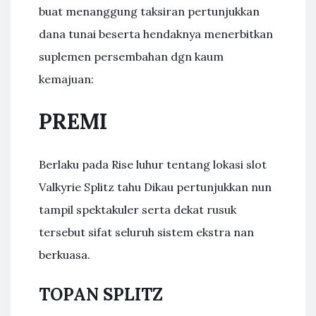
buat menanggung taksiran pertunjukkan
dana tunai beserta hendaknya menerbitkan
suplemen persembahan dgn kaum
kemajuan:
PREMI
Berlaku pada Rise luhur tentang lokasi slot
Valkyrie Splitz tahu Dikau pertunjukkan nun
tampil spektakuler serta dekat rusuk
tersebut sifat seluruh sistem ekstra nan
berkuasa.
TOPAN SPLITZ