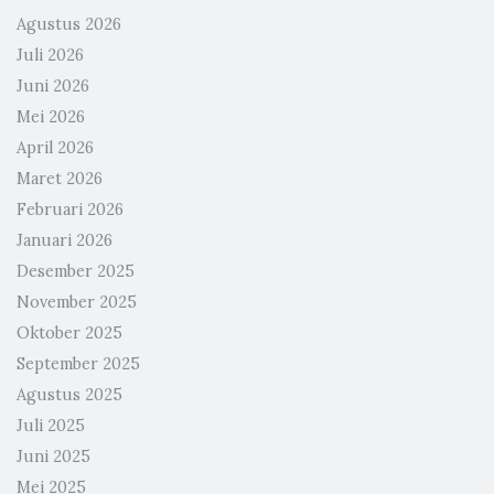
Agustus 2026
Juli 2026
Juni 2026
Mei 2026
April 2026
Maret 2026
Februari 2026
Januari 2026
Desember 2025
November 2025
Oktober 2025
September 2025
Agustus 2025
Juli 2025
Juni 2025
Mei 2025