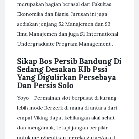
merupakan bagian berasal dari Fakultas
Ekonomika dan Bisnis. Jurusan ini juga
sediakan jenjang S2 Manajemen dan S3
Ilmu Manajemen dan juga S1 International
Undergraduate Program Management .
Sikap Bos Persib Bandung Di
Sedang Desakan Klb Pssi
Yang Digulirkan Persebaya
Dan Persis Solo
Yoyo – Permainan slot berpusat di kurang
lebih mode Berzerk di mana di antara dari
empat Viking dapat kehilangan akal sehat
dan mengamuk, tetapi jangan berpikir
untuk menghentikan mereka gara-gara di