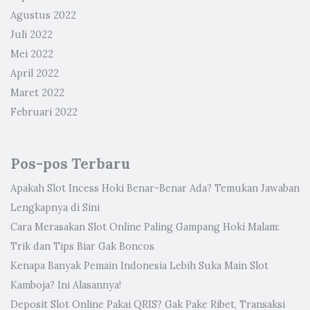
Agustus 2022
Juli 2022
Mei 2022
April 2022
Maret 2022
Februari 2022
Pos-pos Terbaru
Apakah Slot Incess Hoki Benar-Benar Ada? Temukan Jawaban
Lengkapnya di Sini
Cara Merasakan Slot Online Paling Gampang Hoki Malam:
Trik dan Tips Biar Gak Boncos
Kenapa Banyak Pemain Indonesia Lebih Suka Main Slot
Kamboja? Ini Alasannya!
Deposit Slot Online Pakai QRIS? Gak Pake Ribet, Transaksi