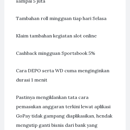
sampai 5 juta
Tambahan roll mingguan tiap hari Selasa
Klaim tambahan kegiatan slot online
Cashback mingguan Sportsbook 5%
Cara DEPO serta WD cuma menginginkan
durasi 1 menit
Pastinya mengiklankan tata cara
pemasukan anggaran terkini lewat aplikasi
GoPay tidak gampang diaplikasikan, hendak
mengutip ganti bisnis dari bank yang