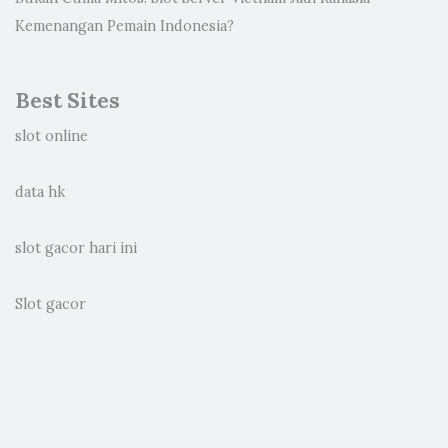
Kemenangan Pemain Indonesia?
Best Sites
slot online
data hk
slot gacor hari ini
Slot gacor