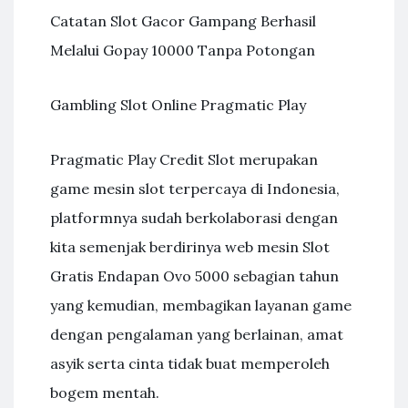
Catatan Slot Gacor Gampang Berhasil
Melalui Gopay 10000 Tanpa Potongan
Gambling Slot Online Pragmatic Play
Pragmatic Play Credit Slot merupakan
game mesin slot terpercaya di Indonesia,
platformnya sudah berkolaborasi dengan
kita semenjak berdirinya web mesin Slot
Gratis Endapan Ovo 5000 sebagian tahun
yang kemudian, membagikan layanan game
dengan pengalaman yang berlainan, amat
asyik serta cinta tidak buat memperoleh
bogem mentah.