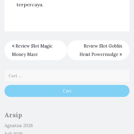
terpercaya.
Review Slot Magic
Review Slot Goblin
Money Maze
Heist Powernudge
Arsip
Agustus 2026