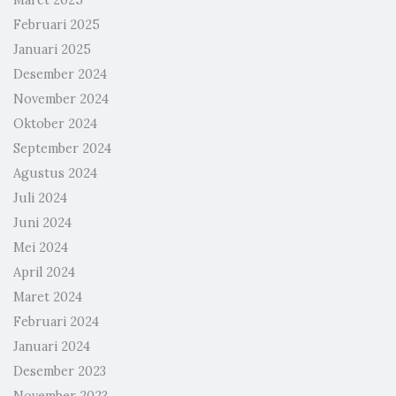
Maret 2025
Februari 2025
Januari 2025
Desember 2024
November 2024
Oktober 2024
September 2024
Agustus 2024
Juli 2024
Juni 2024
Mei 2024
April 2024
Maret 2024
Februari 2024
Januari 2024
Desember 2023