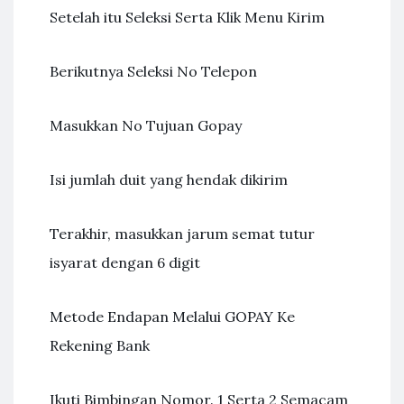
Setelah itu Seleksi Serta Klik Menu Kirim
Berikutnya Seleksi No Telepon
Masukkan No Tujuan Gopay
Isi jumlah duit yang hendak dikirim
Terakhir, masukkan jarum semat tutur
isyarat dengan 6 digit
Metode Endapan Melalui GOPAY Ke
Rekening Bank
Ikuti Bimbingan Nomor. 1 Serta 2 Semacam