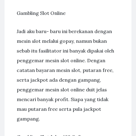
Gambling Slot Online
Jadi aku baru- baru ini berekanan dengan
mesin slot melalui gopay, namun bukan
sebab itu fasilitator ini banyak dipakai oleh
penggemar mesin slot online. Dengan
catatan bayaran mesin slot, putaran free,
serta jackpot ada dengan gampang,
penggemar mesin slot online duit jelas
mencari banyak profit. Siapa yang tidak
mau putaran free serta pula jackpot
gampang.