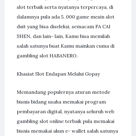
slot terbaik serta nyatanya terpercaya, di
dalamnya pula ada 5. 000 game mesin slot
duit yang bisa diseleksi, semacam FA CAI
SHEN, dan lain- lain, Kamu bisa memilah
salah satunya buat Kamu mainkan cuma di
gambling slot HABANERO.
Khasiat Slot Endapan Melalui Gopay
Memandang populernya aturan metode
bisnis bidang usaha memakai program
pembayaran digital, nyatanya seluruh web
gambling slot online terbaik pula memakai
bisnis memakai akun e- wallet salah satunya