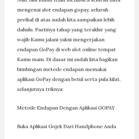
mengenai slot endapan gopay, seluruh
perihal di atas sudah kita sampaikan lebih
dahulu. Pastinya tahap yang terakhir yang
wajib Kamu jalani yakni mengerjakan
endapan GoPay di web slot online tempat
Kamu main. Di dasar ini sudah kita bagikan
bimbingan metode endapan memakai
aplikasi GoPay dengan betul serta pula kilat,
selanjutnya triknya:
Metode Endapan Dengan Aplikasi GOPAY
Buka Aplikasi Gojek Dari Handphone Anda