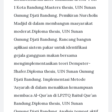
1 Kota Bandung.Masters thesis, UIN Sunan
Gunung Djati Bandung. Pemikiran Nurcholis
Madjid di dalam membangun masyarakat
moderat.Diploma thesis, UIN Sunan
Gunung Djati Bandung. Rancang bangun
aplikasi sistem pakar untuk identifikasi
gejala gangguan makan bersama
mengimplementasikan teori Dempster-
Shafer.Diploma thesis, UIN Sunan Gunung
Djati Bandung. Implementasi Metode
‘Asyarah di dalam menaikkan kemampuan
membaca Al-Qur’an di LP2TQ Baitul Qur’an
Bandung.Diploma thesis, UIN Sunan
Gunung Djati Bandung. Analisis tempat aktif