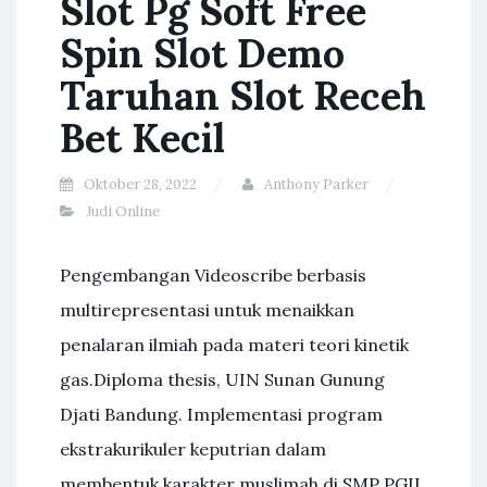
Slot Pg Soft Free
Spin Slot Demo
Taruhan Slot Receh
Bet Kecil
Oktober 28, 2022
Anthony Parker
Judi Online
Pengembangan Videoscribe berbasis
multirepresentasi untuk menaikkan
penalaran ilmiah pada materi teori kinetik
gas.Diploma thesis, UIN Sunan Gunung
Djati Bandung. Implementasi program
ekstrakurikuler keputrian dalam
membentuk karakter muslimah di SMP PGII