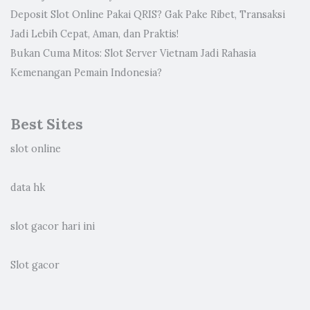
Deposit Slot Online Pakai QRIS? Gak Pake Ribet, Transaksi
Jadi Lebih Cepat, Aman, dan Praktis!
Bukan Cuma Mitos: Slot Server Vietnam Jadi Rahasia
Kemenangan Pemain Indonesia?
Best Sites
slot online
data hk
slot gacor hari ini
Slot gacor