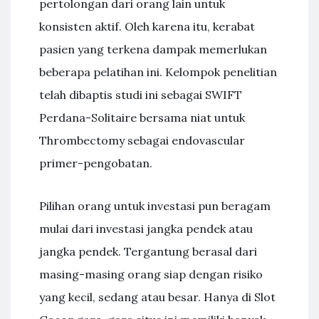
pertolongan dari orang lain untuk
konsisten aktif. Oleh karena itu, kerabat
pasien yang terkena dampak memerlukan
beberapa pelatihan ini. Kelompok penelitian
telah dibaptis studi ini sebagai SWIFT
Perdana-Solitaire bersama niat untuk
Thrombectomy sebagai endovascular
primer-pengobatan.
Pilihan orang untuk investasi pun beragam
mulai dari investasi jangka pendek atau
jangka pendek. Tergantung berasal dari
masing-masing orang siap dengan risiko
yang kecil, sedang atau besar. Hanya di Slot