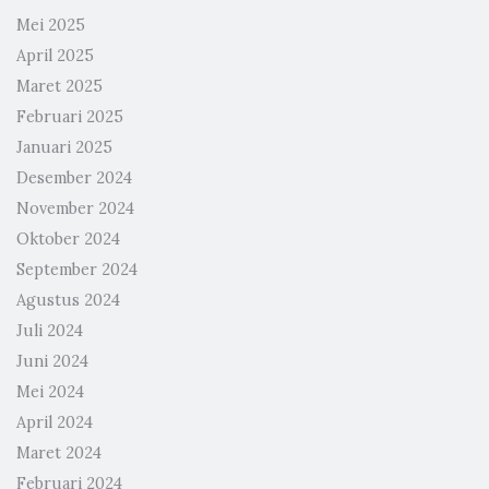
Mei 2025
April 2025
Maret 2025
Februari 2025
Januari 2025
Desember 2024
November 2024
Oktober 2024
September 2024
Agustus 2024
Juli 2024
Juni 2024
Mei 2024
April 2024
Maret 2024
Februari 2024