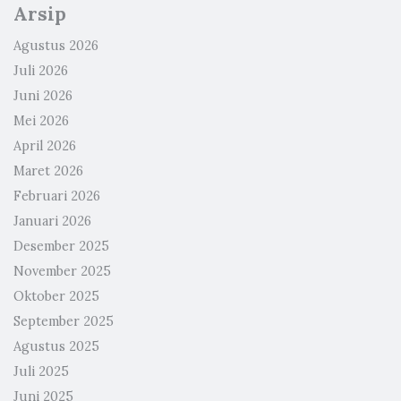
Arsip
Agustus 2026
Juli 2026
Juni 2026
Mei 2026
April 2026
Maret 2026
Februari 2026
Januari 2026
Desember 2025
November 2025
Oktober 2025
September 2025
Agustus 2025
Juli 2025
Juni 2025