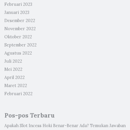
Februari 2023
Januari 2023
Desember 2022
November 2022
Oktober 2022
September 2022
Agustus 2022
Juli 2022
Mei 2022
April 2022
Maret 2022
Februari 2022
Pos-pos Terbaru
Apakah Slot Incess Hoki Benar-Benar Ada? Temukan Jawaban