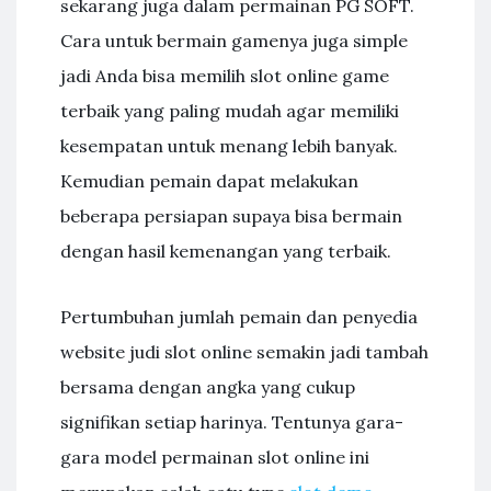
sekarang juga dalam permainan PG SOFT.
Cara untuk bermain gamenya juga simple
jadi Anda bisa memilih slot online game
terbaik yang paling mudah agar memiliki
kesempatan untuk menang lebih banyak.
Kemudian pemain dapat melakukan
beberapa persiapan supaya bisa bermain
dengan hasil kemenangan yang terbaik.
Pertumbuhan jumlah pemain dan penyedia
website judi slot online semakin jadi tambah
bersama dengan angka yang cukup
signifikan setiap harinya. Tentunya gara-
gara model permainan slot online ini