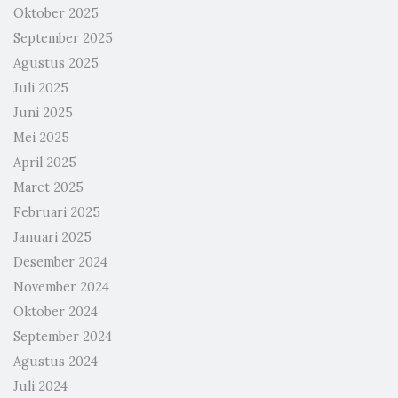
Oktober 2025
September 2025
Agustus 2025
Juli 2025
Juni 2025
Mei 2025
April 2025
Maret 2025
Februari 2025
Januari 2025
Desember 2024
November 2024
Oktober 2024
September 2024
Agustus 2024
Juli 2024