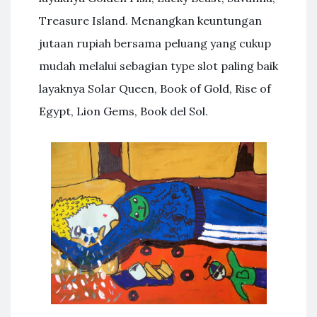
Treasure Island. Menangkan keuntungan
jutaan rupiah bersama peluang yang cukup
mudah melalui sebagian type slot paling baik
layaknya Solar Queen, Book of Gold, Rise of
Egypt, Lion Gems, Book del Sol.