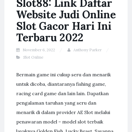
Slot88: Link Daftar
Website Judi Online
Slot Gacor Hari Ini
Terbaru 2022
November 6, 2022
Anthony Parker
Slot Online
Bermain game ini cukup seru dan menarik
untuk dicoba, diantaranya fishing game,
racing card game dan lain lain. Dapatkan
pengalaman taruhan yang seru dan
menarik di dalam provider AE Slot melalui
penawaran model – model slot terbaik
layaknya Golden Fish, Lucky Beast, Savanna,