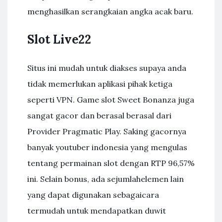
menghasilkan serangkaian angka acak baru.
Slot Live22
Situs ini mudah untuk diakses supaya anda
tidak memerlukan aplikasi pihak ketiga
seperti VPN. Game slot Sweet Bonanza juga
sangat gacor dan berasal berasal dari
Provider Pragmatic Play. Saking gacornya
banyak youtuber indonesia yang mengulas
tentang permainan slot dengan RTP 96,57%
ini. Selain bonus, ada sejumlahelemen lain
yang dapat digunakan sebagaicara
termudah untuk mendapatkan duwit