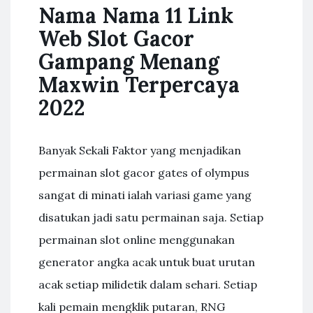
Nama Nama 11 Link
Web Slot Gacor
Gampang Menang
Maxwin Terpercaya
2022
Banyak Sekali Faktor yang menjadikan
permainan slot gacor gates of olympus
sangat di minati ialah variasi game yang
disatukan jadi satu permainan saja. Setiap
permainan slot online menggunakan
generator angka acak untuk buat urutan
acak setiap milidetik dalam sehari. Setiap
kali pemain mengklik putaran, RNG