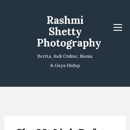
Rashmi
Shetty
Menu
Photography
Berita, Judi Online, Bisnis
& Gaya Hidup