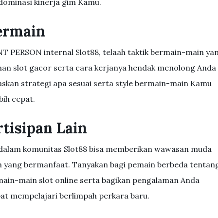
dominasi kinerja gim Kamu.
Bermain
 PERSON internal Slot88, telaah taktik bermain-main ya
nan slot gacor serta cara kerjanya hendak menolong Anda
kan strategi apa sesuai serta style bermain-main Kamu
bih cepat.
rtisipan Lain
 di dalam komunitas Slot88 bisa memberikan wawasan muda
n yang bermanfaat. Tanyakan bagi pemain berbeda tentan
in-main slot online serta bagikan pengalaman Anda
at mempelajari berlimpah perkara baru.