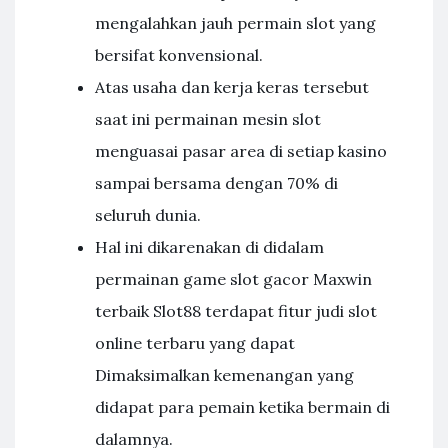
mengalahkan jauh permain slot yang
bersifat konvensional.
Atas usaha dan kerja keras tersebut
saat ini permainan mesin slot
menguasai pasar area di setiap kasino
sampai bersama dengan 70% di
seluruh dunia.
Hal ini dikarenakan di didalam
permainan game slot gacor Maxwin
terbaik Slot88 terdapat fitur judi slot
online terbaru yang dapat
Dimaksimalkan kemenangan yang
didapat para pemain ketika bermain di
dalamnya.