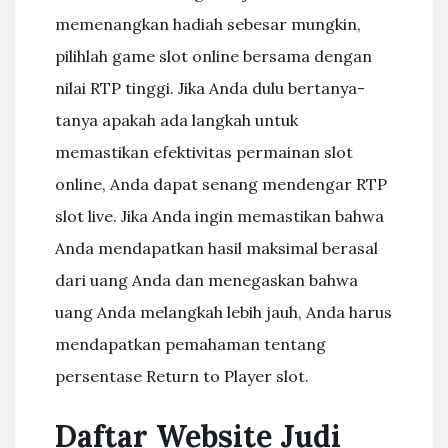
memenangkan hadiah sebesar mungkin,
pilihlah game slot online bersama dengan
nilai RTP tinggi. Jika Anda dulu bertanya-
tanya apakah ada langkah untuk
memastikan efektivitas permainan slot
online, Anda dapat senang mendengar RTP
slot live. Jika Anda ingin memastikan bahwa
Anda mendapatkan hasil maksimal berasal
dari uang Anda dan menegaskan bahwa
uang Anda melangkah lebih jauh, Anda harus
mendapatkan pemahaman tentang
persentase Return to Player slot.
Daftar Website Judi