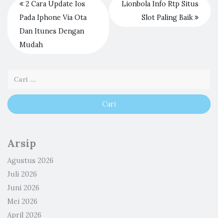
2 Cara Update Ios
Lionbola Info Rtp Situs
Pada Iphone Via Ota
Slot Paling Baik
Dan Itunes Dengan
Mudah
Arsip
Agustus 2026
Juli 2026
Juni 2026
Mei 2026
April 2026