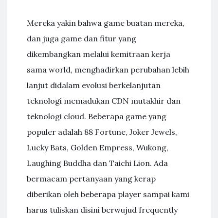
Mereka yakin bahwa game buatan mereka,
dan juga game dan fitur yang
dikembangkan melalui kemitraan kerja
sama world, menghadirkan perubahan lebih
lanjut didalam evolusi berkelanjutan
teknologi memadukan CDN mutakhir dan
teknologi cloud. Beberapa game yang
populer adalah 88 Fortune, Joker Jewels,
Lucky Bats, Golden Empress, Wukong,
Laughing Buddha dan Taichi Lion. Ada
bermacam pertanyaan yang kerap
diberikan oleh beberapa player sampai kami
harus tuliskan disini berwujud frequently