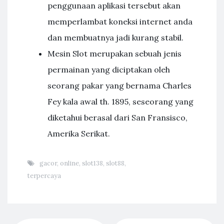
penggunaan aplikasi tersebut akan
memperlambat koneksi internet anda
dan membuatnya jadi kurang stabil.
Mesin Slot merupakan sebuah jenis
permainan yang diciptakan oleh
seorang pakar yang bernama Charles
Fey kala awal th. 1895, seseorang yang
diketahui berasal dari San Fransisco,
Amerika Serikat.
gacor
,
online
,
slot138
,
slot88
,
terpercaya