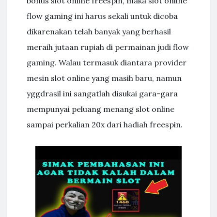
bonus slot online freespin, maka slot online
flow gaming ini harus sekali untuk dicoba
dikarenakan telah banyak yang berhasil
meraih jutaan rupiah di permainan judi flow
gaming. Walau termasuk diantara provider
mesin slot online yang masih baru, namun
yggdrasil ini sangatlah disukai gara-gara
mempunyai peluang menang slot online
sampai perkalian 20x dari hadiah freespin.