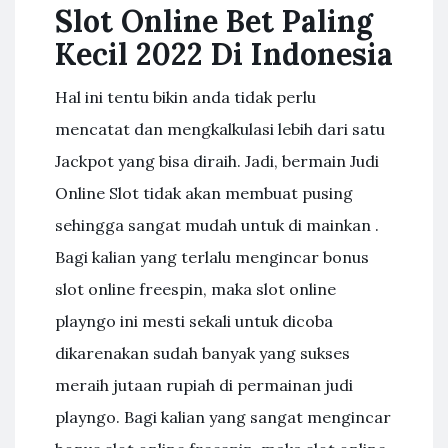
Slot Online Bet Paling
Kecil 2022 Di Indonesia
Hal ini tentu bikin anda tidak perlu
mencatat dan mengkalkulasi lebih dari satu
Jackpot yang bisa diraih. Jadi, bermain Judi
Online Slot tidak akan membuat pusing
sehingga sangat mudah untuk di mainkan .
Bagi kalian yang terlalu mengincar bonus
slot online freespin, maka slot online
playngo ini mesti sekali untuk dicoba
dikarenakan sudah banyak yang sukses
meraih jutaan rupiah di permainan judi
playngo. Bagi kalian yang sangat mengincar