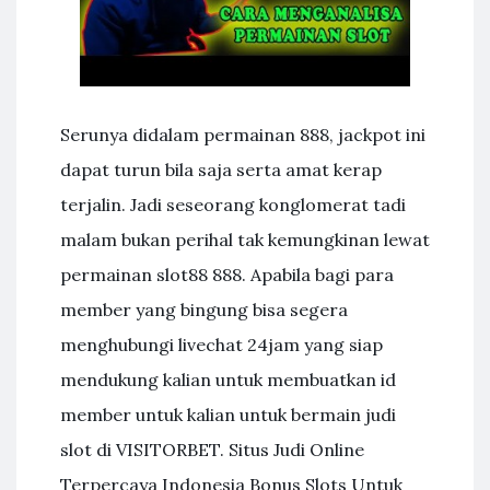
Serunya didalam permainan 888, jackpot ini
dapat turun bila saja serta amat kerap
terjalin. Jadi seseorang konglomerat tadi
malam bukan perihal tak kemungkinan lewat
permainan slot88 888. Apabila bagi para
member yang bingung bisa segera
menghubungi livechat 24jam yang siap
mendukung kalian untuk membuatkan id
member untuk kalian untuk bermain judi
slot di VISITORBET. Situs Judi Online
Terpercaya Indonesia Bonus Slots Untuk