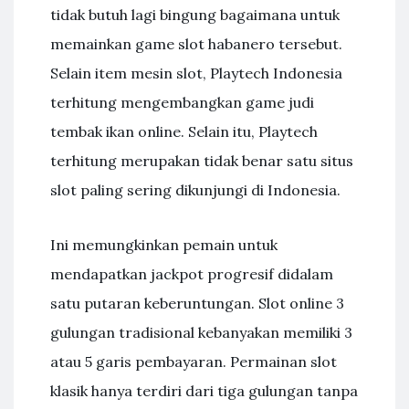
tidak butuh lagi bingung bagaimana untuk
memainkan game slot habanero tersebut.
Selain item mesin slot, Playtech Indonesia
terhitung mengembangkan game judi
tembak ikan online. Selain itu, Playtech
terhitung merupakan tidak benar satu situs
slot paling sering dikunjungi di Indonesia.
Ini memungkinkan pemain untuk
mendapatkan jackpot progresif didalam
satu putaran keberuntungan. Slot online 3
gulungan tradisional kebanyakan memiliki 3
atau 5 garis pembayaran. Permainan slot
klasik hanya terdiri dari tiga gulungan tanpa