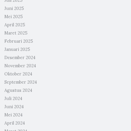
Juli 2025
Juni 2025
Mei 2025
April 2025
Maret 2025
Februari 2025
Januari 2025
Desember 2024
November 2024
Oktober 2024
September 2024
Agustus 2024
Juli 2024
Juni 2024
Mei 2024
April 2024