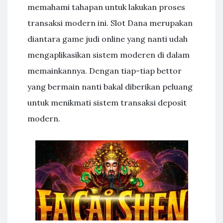
memahami tahapan untuk lakukan proses
transaksi modern ini. Slot Dana merupakan
diantara game judi online yang nanti udah
mengaplikasikan sistem moderen di dalam
memainkannya. Dengan tiap-tiap bettor
yang bermain nanti bakal diberikan peluang
untuk menikmati sistem transaksi deposit
modern.