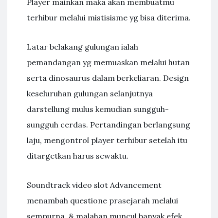
Player mainkan maka akan membuatmu
terhibur melalui mistisisme yg bisa diterima.
Latar belakang gulungan ialah
pemandangan yg memuaskan melalui hutan
serta dinosaurus dalam berkeliaran. Design
keseluruhan gulungan selanjutnya
darstellung mulus kemudian sungguh-
sungguh cerdas. Pertandingan berlangsung
laju, mengontrol player terhibur setelah itu
ditargetkan harus sewaktu.
Soundtrack video slot Advancement
menambah questione prasejarah melalui
sempurna, & malahan muncul banyak efek