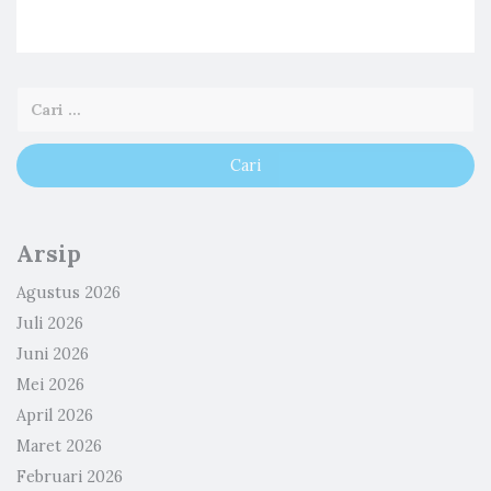
Arsip
Agustus 2026
Juli 2026
Juni 2026
Mei 2026
April 2026
Maret 2026
Februari 2026