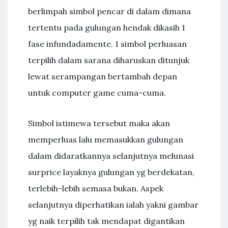
berlimpah simbol pencar di dalam dimana
tertentu pada gulungan hendak dikasih 1
fase infundadamente. 1 simbol perluasan
terpilih dalam sarana diharuskan ditunjuk
lewat serampangan bertambah depan
untuk computer game cuma-cuma.
Simbol istimewa tersebut maka akan
memperluas lalu memasukkan gulungan
dalam didaratkannya selanjutnya melunasi
surprice layaknya gulungan yg berdekatan,
terlebih-lebih semasa bukan. Aspek
selanjutnya diperhatikan ialah yakni gambar
yg naik terpilih tak mendapat digantikan