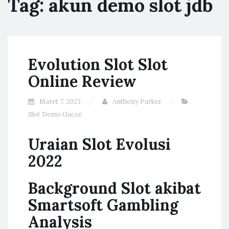
Tag:
akun demo slot jdb
Evolution Slot Slot
Online Review
Maret 7, 2023
Anthony Parker
Slot Demo Gacor
Uraian Slot Evolusi
2022
Background Slot akibat
Smartsoft Gambling
Analysis