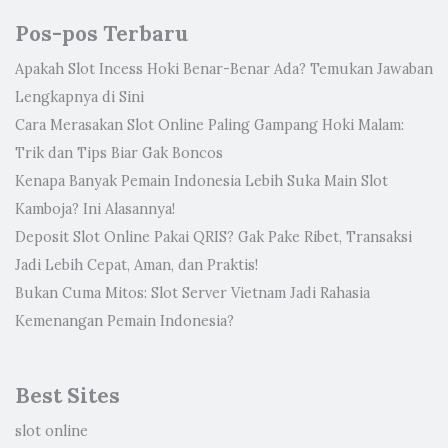
Pos-pos Terbaru
Apakah Slot Incess Hoki Benar-Benar Ada? Temukan Jawaban
Lengkapnya di Sini
Cara Merasakan Slot Online Paling Gampang Hoki Malam:
Trik dan Tips Biar Gak Boncos
Kenapa Banyak Pemain Indonesia Lebih Suka Main Slot
Kamboja? Ini Alasannya!
Deposit Slot Online Pakai QRIS? Gak Pake Ribet, Transaksi
Jadi Lebih Cepat, Aman, dan Praktis!
Bukan Cuma Mitos: Slot Server Vietnam Jadi Rahasia
Kemenangan Pemain Indonesia?
Best Sites
slot online