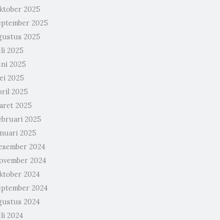
ktober 2025
eptember 2025
gustus 2025
li 2025
uni 2025
ei 2025
pril 2025
aret 2025
ebruari 2025
anuari 2025
esember 2024
ovember 2024
ktober 2024
eptember 2024
gustus 2024
li 2024