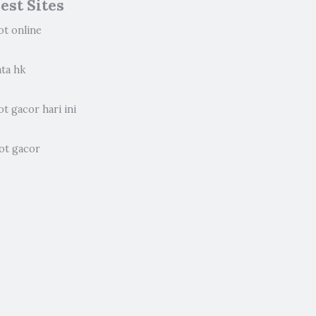
est Sites
ot online
ata hk
ot gacor hari ini
lot gacor