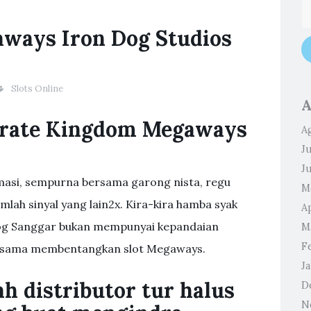
ways Iron Dog Studios
Slots Online
A
Pirate Kingdom Megaways
A
Ju
J
masi, sempurna bersama garong nista, regu
M
mlah sinyal yang lain2x. Kira-kira hamba syak
Ap
Dog Sanggar bukan mempunyai kepandaian
M
F
ersama membentangkan slot Megaways.
J
ah distributor tur halus
D
N