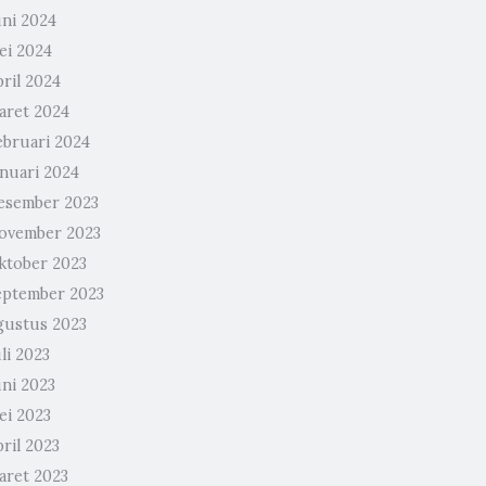
uni 2024
ei 2024
ril 2024
aret 2024
ebruari 2024
anuari 2024
esember 2023
ovember 2023
ktober 2023
eptember 2023
gustus 2023
li 2023
uni 2023
ei 2023
ril 2023
aret 2023