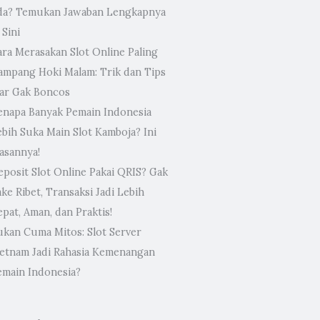
da? Temukan Jawaban Lengkapnya
 Sini
ara Merasakan Slot Online Paling
ampang Hoki Malam: Trik dan Tips
iar Gak Boncos
enapa Banyak Pemain Indonesia
ebih Suka Main Slot Kamboja? Ini
asannya!
eposit Slot Online Pakai QRIS? Gak
ke Ribet, Transaksi Jadi Lebih
pat, Aman, dan Praktis!
ukan Cuma Mitos: Slot Server
ietnam Jadi Rahasia Kemenangan
emain Indonesia?