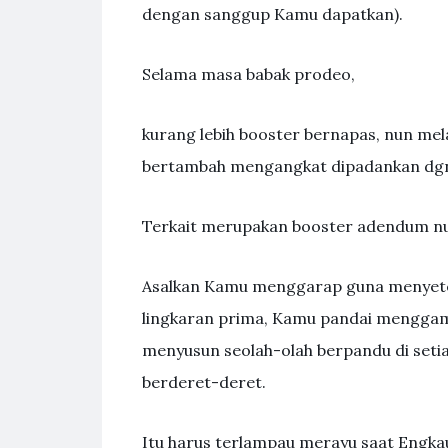
dengan sanggup Kamu dapatkan).
Selama masa babak prodeo,
kurang lebih booster bernapas, nun mel
bertambah mengangkat dipadankan dgn
Terkait merupakan booster adendum 
Asalkan Kamu menggarap guna menyetel s
lingkaran prima, Kamu pandai mengga
menyusun seolah-olah berpandu di set
berderet-deret.
Itu harus terlampau merayu saat Engk