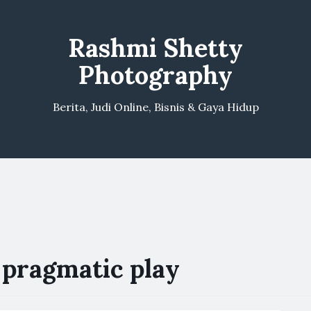
Rashmi Shetty
Photography
Berita, Judi Online, Bisnis & Gaya Hidup
 pragmatic play