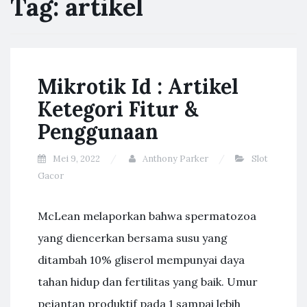
Tag:
artikel
Mikrotik Id : Artikel
Ketegori Fitur &
Penggunaan
Mei 9, 2022
Anthony Parker
Slot
Gacor
McLean melaporkan bahwa spermatozoa
yang diencerkan bersama susu yang
ditambah 10% gliserol mempunyai daya
tahan hidup dan fertilitas yang baik. Umur
pejantan produktif pada 1 sampai lebih