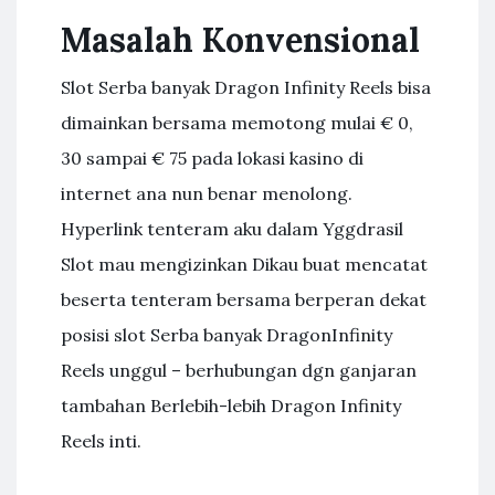
Masalah Konvensional
Slot Serba banyak Dragon Infinity Reels bisa
dimainkan bersama memotong mulai € 0,
30 sampai € 75 pada lokasi kasino di
internet ana nun benar menolong.
Hyperlink tenteram aku dalam Yggdrasil
Slot mau mengizinkan Dikau buat mencatat
beserta tenteram bersama berperan dekat
posisi slot Serba banyak DragonInfinity
Reels unggul – berhubungan dgn ganjaran
tambahan Berlebih-lebih Dragon Infinity
Reels inti.