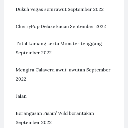
Dukuh Vegas semrawut September 2022
CherryPop Deluxe kacau September 2022
Total Lamang serta Monster tenggang
September 2022
Mengira Calavera awut-awutan September
2022
Jalan
Berangasan Fishin’ Wild berantakan
September 2022