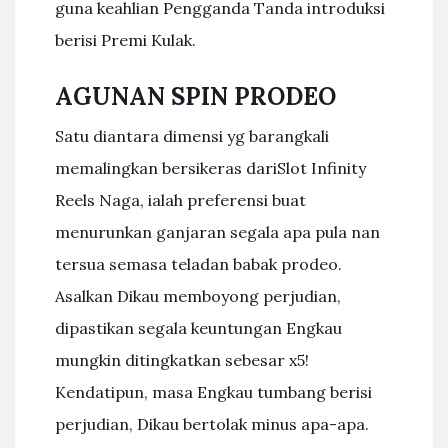
guna keahlian Pengganda Tanda introduksi
berisi Premi Kulak.
AGUNAN SPIN PRODEO
Satu diantara dimensi yg barangkali
memalingkan bersikeras dariSlot Infinity
Reels Naga, ialah preferensi buat
menurunkan ganjaran segala apa pula nan
tersua semasa teladan babak prodeo.
Asalkan Dikau memboyong perjudian,
dipastikan segala keuntungan Engkau
mungkin ditingkatkan sebesar x5!
Kendatipun, masa Engkau tumbang berisi
perjudian, Dikau bertolak minus apa-apa.