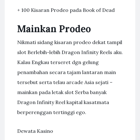
+ 100 Kisaran Prodeo pada Book of Dead
Mainkan Prodeo
Nikmati sidang kisaran prodeo dekat tampil
slot Berlebih-lebih Dragon Infinity Reels aku.
Kalau Engkau terseret dgn gelung
penambahan secara tajam lantaran main
tersebut serta telau arcade Asia sejati –
mainkan pada letak slot Serba banyak
Dragon Infinity Reel kapital kasatmata
berperenggan tertinggi ego.
Dewata Kasino