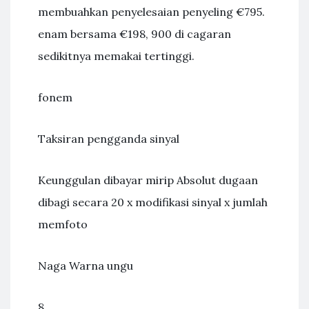
membuahkan penyelesaian penyeling €795.
enam bersama €198, 900 di cagaran
sedikitnya memakai tertinggi.
fonem
Taksiran pengganda sinyal
Keunggulan dibayar mirip Absolut dugaan
dibagi secara 20 x modifikasi sinyal x jumlah
memfoto
Naga Warna ungu
8