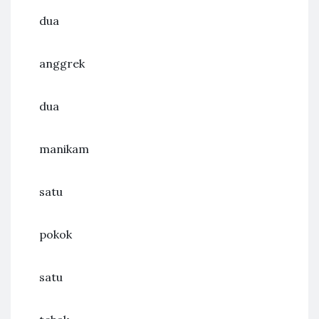
dua
anggrek
dua
manikam
satu
pokok
satu