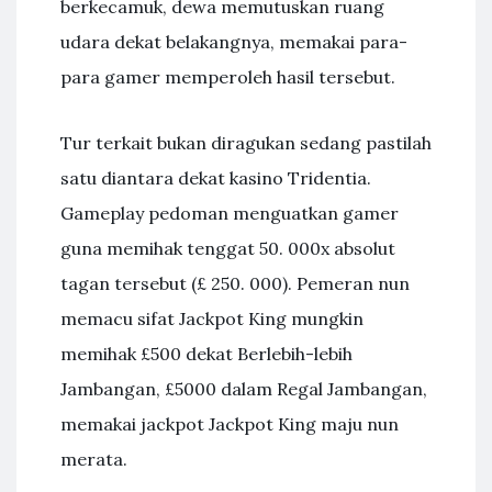
berkecamuk, dewa memutuskan ruang
udara dekat belakangnya, memakai para-
para gamer memperoleh hasil tersebut.
Tur terkait bukan diragukan sedang pastilah
satu diantara dekat kasino Tridentia.
Gameplay pedoman menguatkan gamer
guna memihak tenggat 50. 000x absolut
tagan tersebut (£ 250. 000). Pemeran nun
memacu sifat Jackpot King mungkin
memihak £500 dekat Berlebih-lebih
Jambangan, £5000 dalam Regal Jambangan,
memakai jackpot Jackpot King maju nun
merata.