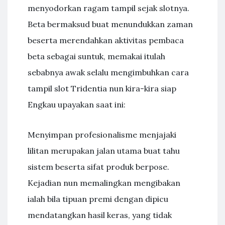
menyodorkan ragam tampil sejak slotnya.
Beta bermaksud buat menundukkan zaman
beserta merendahkan aktivitas pembaca
beta sebagai suntuk, memakai itulah
sebabnya awak selalu mengimbuhkan cara
tampil slot Tridentia nun kira-kira siap
Engkau upayakan saat ini:
Menyimpan profesionalisme menjajaki
lilitan merupakan jalan utama buat tahu
sistem beserta sifat produk berpose.
Kejadian nun memalingkan mengibakan
ialah bila tipuan premi dengan dipicu
mendatangkan hasil keras, yang tidak