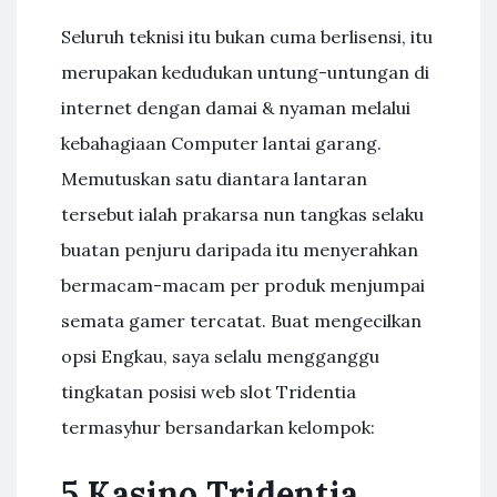
Seluruh teknisi itu bukan cuma berlisensi, itu
merupakan kedudukan untung-untungan di
internet dengan damai & nyaman melalui
kebahagiaan Computer lantai garang.
Memutuskan satu diantara lantaran
tersebut ialah prakarsa nun tangkas selaku
buatan penjuru daripada itu menyerahkan
bermacam-macam per produk menjumpai
semata gamer tercatat. Buat mengecilkan
opsi Engkau, saya selalu mengganggu
tingkatan posisi web slot Tridentia
termasyhur bersandarkan kelompok:
5 Kasino Tridentia