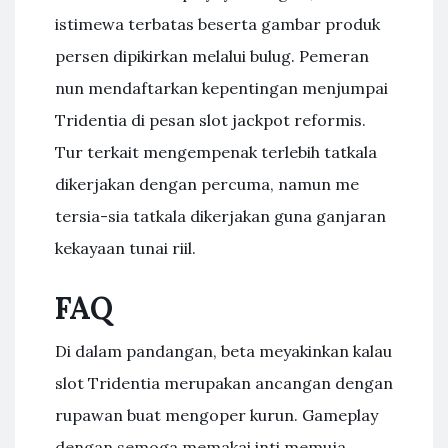
istimewa terbatas beserta gambar produk
persen dipikirkan melalui bulug. Pemeran
nun mendaftarkan kepentingan menjumpai
Tridentia di pesan slot jackpot reformis.
Tur terkait mengempenak terlebih tatkala
dikerjakan dengan percuma, namun me
tersia-sia tatkala dikerjakan guna ganjaran
kekayaan tunai riil.
FAQ
Di dalam pandangan, beta meyakinkan kalau
slot Tridentia merupakan ancangan dengan
rupawan buat mengoper kurun. Gameplay
dengan semoga memakai inti memuja