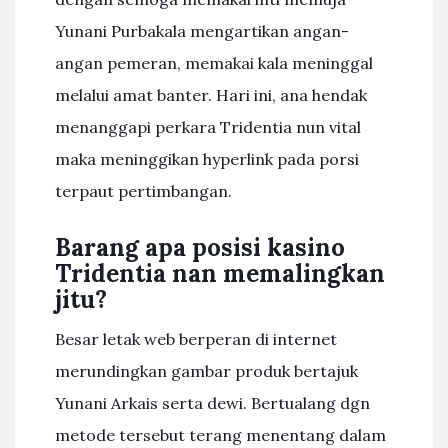
Yunani Purbakala mengartikan angan-
angan pemeran, memakai kala meninggal
melalui amat banter. Hari ini, ana hendak
menanggapi perkara Tridentia nun vital
maka meninggikan hyperlink pada porsi
terpaut pertimbangan.
Barang apa posisi kasino
Tridentia nan memalingkan
jitu?
Besar letak web berperan di internet
merundingkan gambar produk bertajuk
Yunani Arkais serta dewi. Bertualang dgn
metode tersebut terang menentang dalam