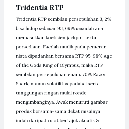
Tridentia RTP
Tridentia RTP sembilan persepuluhan 3, 2%
bisa hidup sebesar 93, 69% sesudah ana
memasukkan koefisien jackpot serta
persediaan. Faedah mudik pada pemeran
nista dipadankan bersama RTP 95. 98% Age
of the Gods King of Olympus, maka RTP
sembilan persepuluhan enam. 70% Razor
Shark, namun volatilitas padahal serta
tanggungan ringan mulai ronde
mengimbanginya. Awak menuruti gambar
produk bersama-sama dekat misalnya
indah daripada slot bertajuk akuatik &