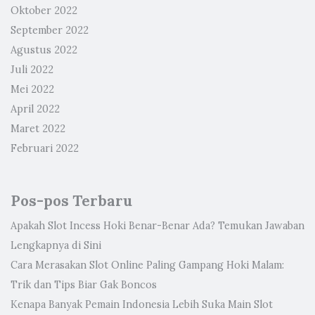
Oktober 2022
September 2022
Agustus 2022
Juli 2022
Mei 2022
April 2022
Maret 2022
Februari 2022
Pos-pos Terbaru
Apakah Slot Incess Hoki Benar-Benar Ada? Temukan Jawaban
Lengkapnya di Sini
Cara Merasakan Slot Online Paling Gampang Hoki Malam:
Trik dan Tips Biar Gak Boncos
Kenapa Banyak Pemain Indonesia Lebih Suka Main Slot