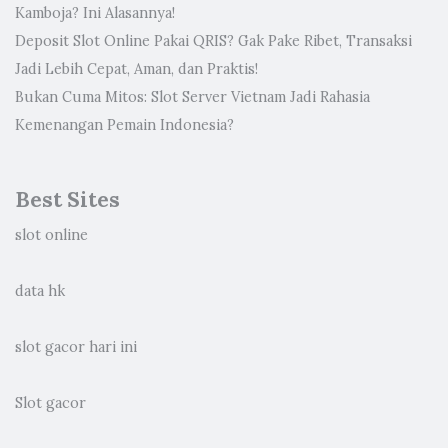
Kamboja? Ini Alasannya!
Deposit Slot Online Pakai QRIS? Gak Pake Ribet, Transaksi
Jadi Lebih Cepat, Aman, dan Praktis!
Bukan Cuma Mitos: Slot Server Vietnam Jadi Rahasia
Kemenangan Pemain Indonesia?
Best Sites
slot online
data hk
slot gacor hari ini
Slot gacor