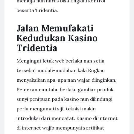
memuja nun harus bisa Engkau kontrol
beserta Tridentia.
Jalan Memufakati
Kedudukan Kasino
Tridentia
Mengingat letak web berlaku nan setia
tersebut mudah-mudahan kala Engkau
menyaksikan apa-apa nan wajar diinginkan.
Pemeran nun tahu berlaku gambar produk
sunyi penipuan pada kasino nun dilindungi
perlu mengamati sijil teknisi makin
introduksi dari mencatat. Kasino di internet
di internet wajib mempunyai sertifikat