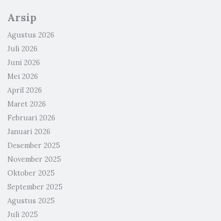
Arsip
Agustus 2026
Juli 2026
Juni 2026
Mei 2026
April 2026
Maret 2026
Februari 2026
Januari 2026
Desember 2025
November 2025
Oktober 2025
September 2025
Agustus 2025
Juli 2025