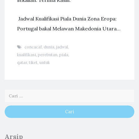
sekalian. Terima Kasih.
Jadwal Kualifikasi Piala Dunia Zona Eropa:
Portugal bakal Melawan Makedonia Utara…
concacaf
,
dunia
,
jadwal
,
kualifikasi
,
perebutan
,
piala
,
qatar
,
tiket
,
untuk
Arsip