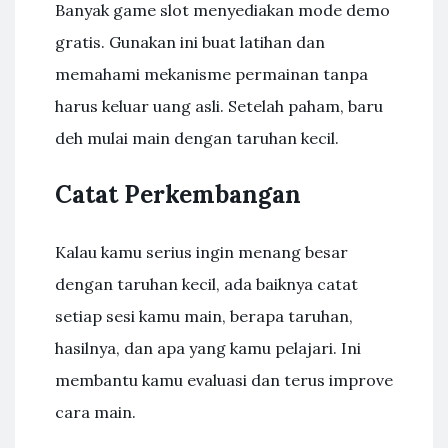
Banyak game slot menyediakan mode demo
gratis. Gunakan ini buat latihan dan
memahami mekanisme permainan tanpa
harus keluar uang asli. Setelah paham, baru
deh mulai main dengan taruhan kecil.
Catat Perkembangan
Kalau kamu serius ingin menang besar
dengan taruhan kecil, ada baiknya catat
setiap sesi kamu main, berapa taruhan,
hasilnya, dan apa yang kamu pelajari. Ini
membantu kamu evaluasi dan terus improve
cara main.