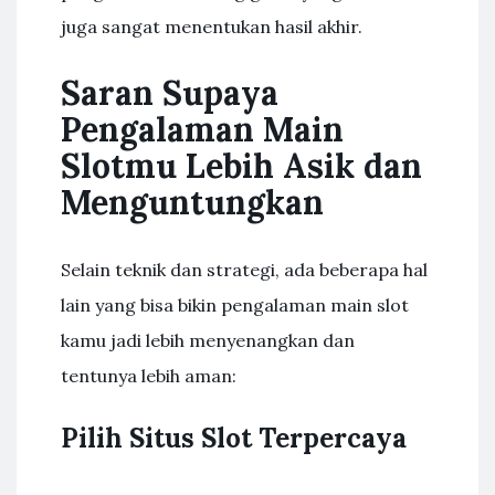
juga sangat menentukan hasil akhir.
Saran Supaya
Pengalaman Main
Slotmu Lebih Asik dan
Menguntungkan
Selain teknik dan strategi, ada beberapa hal
lain yang bisa bikin pengalaman main slot
kamu jadi lebih menyenangkan dan
tentunya lebih aman:
Pilih Situs Slot Terpercaya