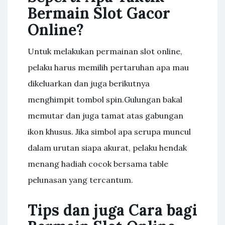
Bermain Slot Gacor
Online?
Untuk melakukan permainan slot online,
pelaku harus memilih pertaruhan apa mau
dikeluarkan dan juga berikutnya
menghimpit tombol spin.Gulungan bakal
memutar dan juga tamat atas gabungan
ikon khusus. Jika simbol apa serupa muncul
dalam urutan siapa akurat, pelaku hendak
menang hadiah cocok bersama table
pelunasan yang tercantum.
Tips dan juga Cara bagi