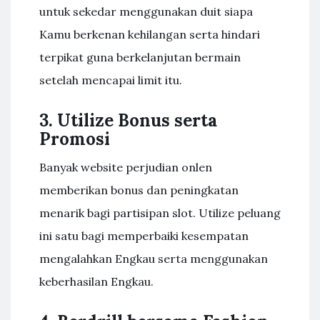
untuk sekedar menggunakan duit siapa
Kamu berkenan kehilangan serta hindari
terpikat guna berkelanjutan bermain
setelah mencapai limit itu.
3. Utilize Bonus serta
Promosi
Banyak website perjudian onlen
memberikan bonus dan peningkatan
menarik bagi partisipan slot. Utilize peluang
ini satu bagi memperbaiki kesempatan
mengalahkan Engkau serta menggunakan
keberhasilan Engkau.