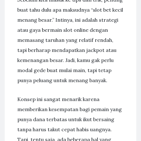
buat tahu dulu apa maksudnya “slot bet kecil
menang besar.” Intinya, ini adalah strategi
atau gaya bermain slot online dengan
memasang taruhan yang relatif rendah,
tapi berharap mendapatkan jackpot atau
kemenangan besar. Jadi, kamu gak perlu
modal gede buat mulai main, tapi tetap
punya peluang untuk menang banyak.
Konsep ini sangat menarik karena
memberikan kesempatan bagi pemain yang
punya dana terbatas untuk ikut bersaing
tanpa harus takut cepat habis uangnya.
Tapi, tentu saja, ada beberapa hal yang