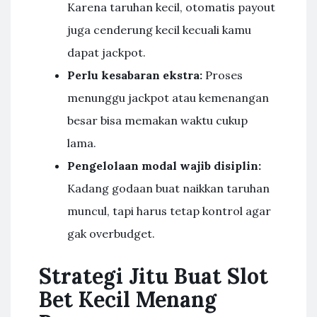
Karena taruhan kecil, otomatis payout
juga cenderung kecil kecuali kamu
dapat jackpot.
Perlu kesabaran ekstra:
Proses
menunggu jackpot atau kemenangan
besar bisa memakan waktu cukup
lama.
Pengelolaan modal wajib disiplin:
Kadang godaan buat naikkan taruhan
muncul, tapi harus tetap kontrol agar
gak overbudget.
Strategi Jitu Buat Slot
Bet Kecil Menang