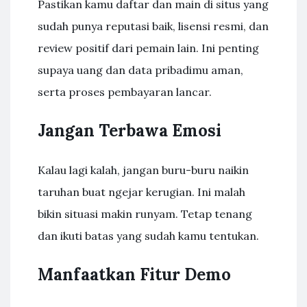
Pastikan kamu daftar dan main di situs yang
sudah punya reputasi baik, lisensi resmi, dan
review positif dari pemain lain. Ini penting
supaya uang dan data pribadimu aman,
serta proses pembayaran lancar.
Jangan Terbawa Emosi
Kalau lagi kalah, jangan buru-buru naikin
taruhan buat ngejar kerugian. Ini malah
bikin situasi makin runyam. Tetap tenang
dan ikuti batas yang sudah kamu tentukan.
Manfaatkan Fitur Demo