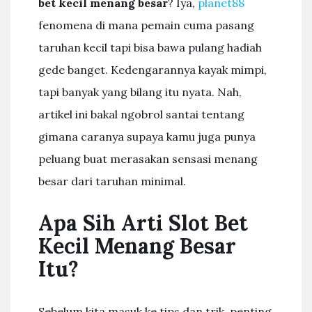
bet kecil menang besar
? Iya,
planet88
fenomena di mana pemain cuma pasang
taruhan kecil tapi bisa bawa pulang hadiah
gede banget. Kedengarannya kayak mimpi,
tapi banyak yang bilang itu nyata. Nah,
artikel ini bakal ngobrol santai tentang
gimana caranya supaya kamu juga punya
peluang buat merasakan sensasi menang
besar dari taruhan minimal.
Apa Sih Arti Slot Bet
Kecil Menang Besar
Itu?
Sebelum kita masuk ke tips dan trik, penting