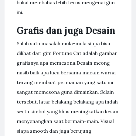
bakal membahas lebih terus mengenai gim
ini.
Grafis dan juga Desain
Salah satu masalah mula-mula siapa bisa
dilihat dari gim Fortune Cat adalah gambar
grafisnya apa memesona.Desain meong
nasib baik apa lucu bersama macam warna
terang membuat permainan yang satu ini
sangat memesona guna dimainkan. Selain
tersebut, latar belakang belakang apa indah
serta simbol yang khas meningkatkan kesan
menyenangkan saat bermain-main. Visual
siapa smooth dan juga berujung