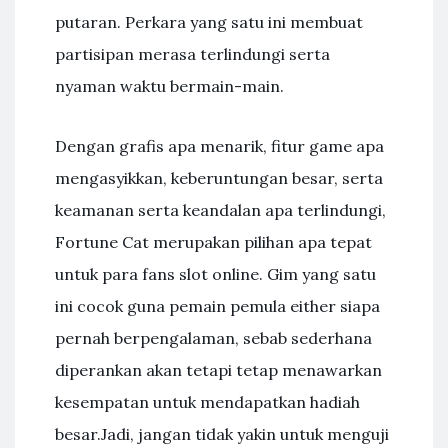
putaran. Perkara yang satu ini membuat
partisipan merasa terlindungi serta
nyaman waktu bermain-main.
Dengan grafis apa menarik, fitur game apa
mengasyikkan, keberuntungan besar, serta
keamanan serta keandalan apa terlindungi,
Fortune Cat merupakan pilihan apa tepat
untuk para fans slot online. Gim yang satu
ini cocok guna pemain pemula either siapa
pernah berpengalaman, sebab sederhana
diperankan akan tetapi tetap menawarkan
kesempatan untuk mendapatkan hadiah
besar.Jadi, jangan tidak yakin untuk menguji