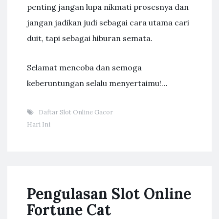
penting jangan lupa nikmati prosesnya dan
jangan jadikan judi sebagai cara utama cari
duit, tapi sebagai hiburan semata.
Selamat mencoba dan semoga
keberuntungan selalu menyertaimu!…
Daftar Slot Online Gacor
Hari Ini
Pengulasan Slot Online
Fortune Cat