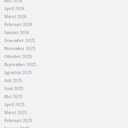
Mei 2026
April 2026
Maret 2026
Februari 2026
Januari 2026
Desember 2025
November 2025
Oktober 2025
September 2025
Agustus 2025
Juli 2025
Juni 2025
Mei 2025
April 2025
Maret 2025
Februari 2025