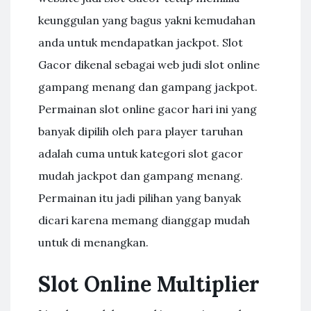
keunggulan yang bagus yakni kemudahan
anda untuk mendapatkan jackpot. Slot
Gacor dikenal sebagai web judi slot online
gampang menang dan gampang jackpot.
Permainan slot online gacor hari ini yang
banyak dipilih oleh para player taruhan
adalah cuma untuk kategori slot gacor
mudah jackpot dan gampang menang.
Permainan itu jadi pilihan yang banyak
dicari karena memang dianggap mudah
untuk di menangkan.
Slot Online Multiplier