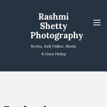
Rashmi
Shetty
Menu
Photography
Berita, Judi Online, Bisnis
& Gaya Hidup