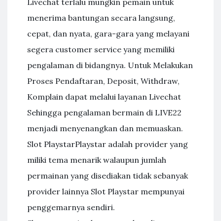
Livechat terlalu mungkin pemain untuk
menerima bantungan secara langsung,
cepat, dan nyata, gara-gara yang melayani
segera customer service yang memiliki
pengalaman di bidangnya. Untuk Melakukan
Proses Pendaftaran, Deposit, Withdraw,
Komplain dapat melalui layanan Livechat
Sehingga pengalaman bermain di LIVE22
menjadi menyenangkan dan memuaskan.
Slot PlaystarPlaystar adalah provider yang
miliki tema menarik walaupun jumlah
permainan yang disediakan tidak sebanyak
provider lainnya Slot Playstar mempunyai
penggemarnya sendiri.