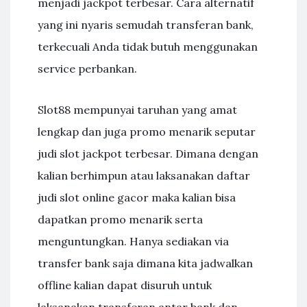
menjadi jackpot terbesar. Cara alternatif
yang ini nyaris semudah transferan bank,
terkecuali Anda tidak butuh menggunakan
service perbankan.
Slot88 mempunyai taruhan yang amat
lengkap dan juga promo menarik seputar
judi slot jackpot terbesar. Dimana dengan
kalian berhimpun atau laksanakan daftar
judi slot online gacor maka kalian bisa
dapatkan promo menarik serta
menguntungkan. Hanya sediakan via
transfer bank saja dimana kita jadwalkan
offline kalian dapat disuruh untuk