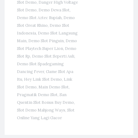
Slot Demo
,
Danger High Voltage
Slot Demo
,
Demo Dewa Slot
,
Demo Slot Aztec Rupiah
,
Demo
Slot Great Rhino
,
Demo Slot
Indonesia
,
Demo Slot Langsung
Main
,
Demo Slot Pinguin
,
Demo
Slot Playtech Super Lion
,
Demo
Slot Rp
,
Demo Slot Seperti Asli
,
Demo Slot Spadegaming
Dancing Fever
,
Game Slot Apa
Itu
,
Hey Link Slot Demo
,
Link
Slot Demo
,
Main Demo Slot
,
Pragmatik Demo Slot
,
San
Quentin Slot Bonus Buy Demo
,
Slot Demo Mahjong Ways
,
Slot
Online Yang Lagi Gacor