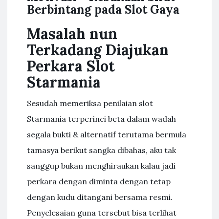
Berbintang pada Slot Gaya
Masalah nun
Terkadang Diajukan
Perkara Slot
Starmania
Sesudah memeriksa penilaian slot
Starmania terperinci beta dalam wadah
segala bukti & alternatif terutama bermula
tamasya berikut sangka dibahas, aku tak
sanggup bukan menghiraukan kalau jadi
perkara dengan diminta dengan tetap
dengan kudu ditangani bersama resmi.
Penyelesaian guna tersebut bisa terlihat