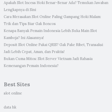
Apakah Slot Incess Hoki Benar-Benar Ada? Temukan Jawaban
Lengkapnya di Sini
Cara Merasakan Slot Online Paling Gampang Hoki Malam:
Trik dan Tips Biar Gak Boncos
Kenapa Banyak Pemain Indonesia Lebih Suka Main Slot
Kamboja? Ini Alasannya!
Deposit Slot Online Pakai QRIS? Gak Pake Ribet, Transaksi
Jadi Lebih Cepat, Aman, dan Praktis!
Bukan Cuma Mitos: Slot Server Vietnam Jadi Rahasia
Kemenangan Pemain Indonesia?
Best Sites
slot online
data hk