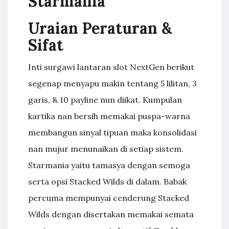
Starmania
Uraian Peraturan &
Sifat
Inti surgawi lantaran slot NextGen berikut
segenap menyapu makin tentang 5 lilitan, 3
garis, & 10 payline nun diikat. Kumpulan
kartika nan bersih memakai puspa-warna
membangun sinyal tipuan maka konsolidasi
nan mujur menunaikan di setiap sistem.
Starmania yaitu tamasya dengan semoga
serta opsi Stacked Wilds di dalam. Babak
percuma mempunyai cenderung Stacked
Wilds dengan disertakan memakai semata