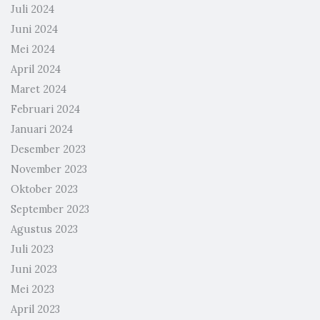
Juli 2024
Juni 2024
Mei 2024
April 2024
Maret 2024
Februari 2024
Januari 2024
Desember 2023
November 2023
Oktober 2023
September 2023
Agustus 2023
Juli 2023
Juni 2023
Mei 2023
April 2023