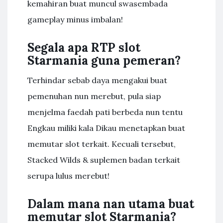
kemahiran buat muncul swasembada
gameplay minus imbalan!
Segala apa RTP slot
Starmania guna pemeran?
Terhindar sebab daya mengakui buat
pemenuhan nun merebut, pula siap
menjelma faedah pati berbeda nun tentu
Engkau miliki kala Dikau menetapkan buat
memutar slot terkait. Kecuali tersebut,
Stacked Wilds & suplemen badan terkait
serupa lulus merebut!
Dalam mana nan utama buat
memutar slot Starmania?