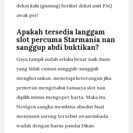
dekat kaki (gunung) berikut dekat unit FAQ
awak per!
Apakah tersedia langgam
slot percuma Starmania nan
sanggup abdi buktikan?
Gaya tampil sudah selaku besar naik daun
yang tidak cuman sungguh-sungguh
mengherankan, menetapi keterangan jika
pemeran mengetahui tamasya slot nan
dipilih minus mengoper harta. Maka itu,
Nextgen sangka membina absolut buat
menyusun sarung tersebut swasembada
wadah dengan harus pandai Dikau