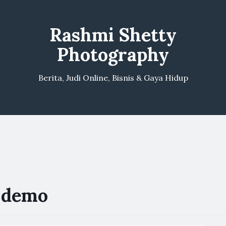
Rashmi Shetty
Photography
Berita, Judi Online, Bisnis & Gaya Hidup
t demo