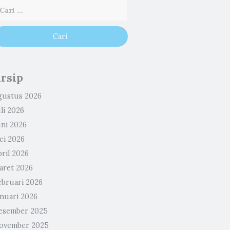
rsip
gustus 2026
li 2026
uni 2026
ei 2026
ril 2026
aret 2026
ebruari 2026
anuari 2026
esember 2025
ovember 2025