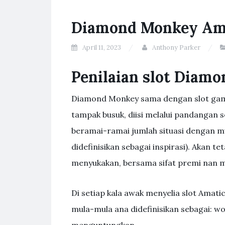
Diamond Monkey Ama
April 11, 2023
Anthony Parker
Penilaian slot Diam
Diamond Monkey sama dengan slot gamb
tampak busuk, diisi melalui pandanga
beramai-ramai jumlah situasi dengan mun
didefinisikan sebagai inspirasi). Akan t
menyukakan, bersama sifat premi nan mu
Di setiap kala awak menyelia slot Amat
mula-mula ana didefinisikan sebagai: wo