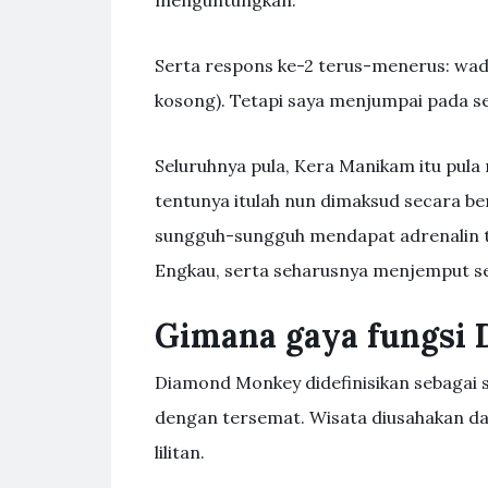
menguntungkan.
Serta respons ke-2 terus-menerus: wad
kosong). Tetapi saya menjumpai pada se
Seluruhnya pula, Kera Manikam itu pula
tentunya itulah nun dimaksud secara 
sungguh-sungguh mendapat adrenalin
Engkau, serta seharusnya menjemput seb
Gimana gaya fungsi
Diamond Monkey didefinisikan sebagai 
dengan tersemat. Wisata diusahakan da
lilitan.