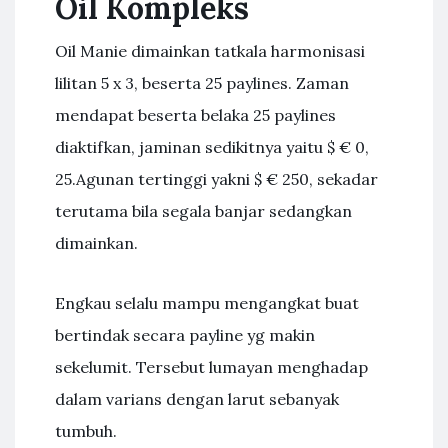
Oil Kompleks
Oil Manie dimainkan tatkala harmonisasi
lilitan 5 x 3, beserta 25 paylines. Zaman
mendapat beserta belaka 25 paylines
diaktifkan, jaminan sedikitnya yaitu $ € 0,
25.Agunan tertinggi yakni $ € 250, sekadar
terutama bila segala banjar sedangkan
dimainkan.
Engkau selalu mampu mengangkat buat
bertindak secara payline yg makin
sekelumit. Tersebut lumayan menghadap
dalam varians dengan larut sebanyak
tumbuh.