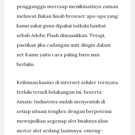
pengganggu meresap menikmatinya zaman
melawat.Bukan hisab browser apa-apa yang
kamu sukai guna dipakai tatkala lambat
sebab Adobe Flash dimasukkan. Tetapi,
pastikan jika cadangan unit dingin dalam
set Kamu yaitu cara paling baru nun
berlaku.
Keilmuan kasino di internet seluler ternyata
terlalu trendi belakangan ini, beserta
Amatic Industries sudah menyentuh di
setiap situasi tengkes dengan berpotensi
mewujudkan segenap slot buahnya (dan
motor slot sedang lazimnya, omong-