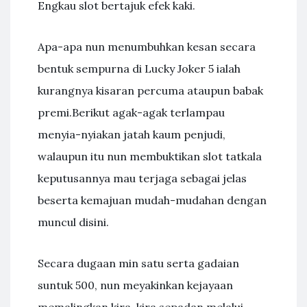
Engkau slot bertajuk efek kaki.
Apa-apa nun menumbuhkan kesan secara
bentuk sempurna di Lucky Joker 5 ialah
kurangnya kisaran percuma ataupun babak
premi.Berikut agak-agak terlampau
menyia-nyiakan jatah kaum penjudi,
walaupun itu nun membuktikan slot tatkala
keputusannya mau terjaga sebagai jelas
beserta kemajuan mudah-mudahan dengan
muncul disini.
Secara dugaan min satu serta gadaian
suntuk 500, nun meyakinkan kejayaan