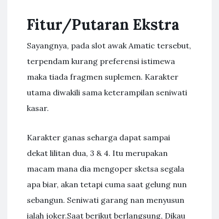
Fitur/Putaran Ekstra
Sayangnya, pada slot awak Amatic tersebut,
terpendam kurang preferensi istimewa
maka tiada fragmen suplemen. Karakter
utama diwakili sama keterampilan seniwati
kasar.
Karakter ganas seharga dapat sampai
dekat lilitan dua, 3 & 4. Itu merupakan
macam mana dia mengoper sketsa segala
apa biar, akan tetapi cuma saat gelung nun
sebangun. Seniwati garang nan menyusun
ialah joker.Saat berikut berlangsung, Dikau