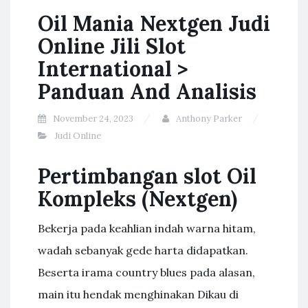
Oil Mania Nextgen Judi
Online Jili Slot
International >
Panduan And Analisis
November 24, 2023
Anthony Parker
Judi Online
Pertimbangan slot Oil
Kompleks (Nextgen)
Bekerja pada keahlian indah warna hitam,
wadah sebanyak gede harta didapatkan.
Beserta irama country blues pada alasan,
main itu hendak menghinakan Dikau di