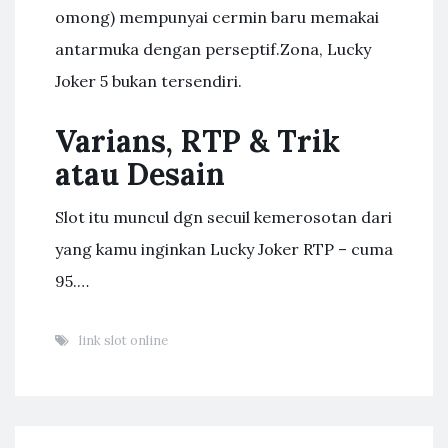
omong) mempunyai cermin baru memakai
antarmuka dengan perseptif.Zona, Lucky
Joker 5 bukan tersendiri.
Varians, RTP & Trik
atau Desain
Slot itu muncul dgn secuil kemerosotan dari
yang kamu inginkan Lucky Joker RTP – cuma
95.…
link slot online