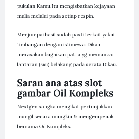
pukulan Kamu.Itu mengisbatkan kejayaan
mulia melalui pada setiap respin.
Menjumpai hasil sudah pasti terkait yakni
timbangan dengan istimewa: Dikau
merasakan bagaikan patra yg memancar
lantaran (sisi) belakang pada serata Dikau.
Saran ana atas slot
gambar Oil Kompleks
Nextgen sangka mengikat pertunjukkan
mungil secara mungkin & mengempenak
bersama Oil Kompleks.