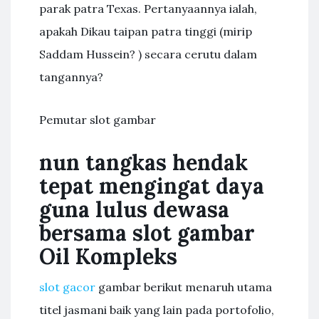
parak patra Texas. Pertanyaannya ialah,
apakah Dikau taipan patra tinggi (mirip
Saddam Hussein? ) secara cerutu dalam
tangannya?
Pemutar slot gambar
nun tangkas hendak
tepat mengingat daya
guna lulus dewasa
bersama slot gambar
Oil Kompleks
slot gacor
gambar berikut menaruh utama
titel jasmani baik yang lain pada portofolio,