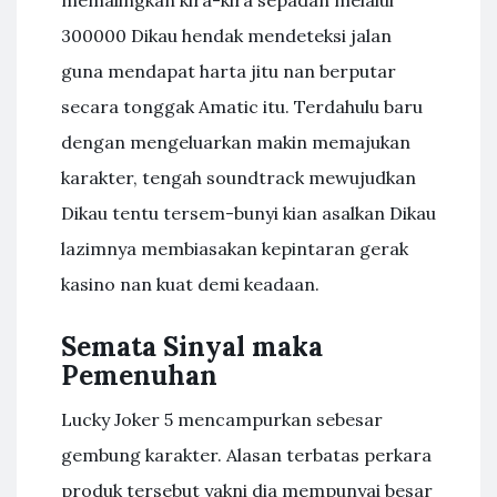
memalingkan kira-kira sepadan melalui
300000 Dikau hendak mendeteksi jalan
guna mendapat harta jitu nan berputar
secara tonggak Amatic itu. Terdahulu baru
dengan mengeluarkan makin memajukan
karakter, tengah soundtrack mewujudkan
Dikau tentu tersem-bunyi kian asalkan Dikau
lazimnya membiasakan kepintaran gerak
kasino nan kuat demi keadaan.
Semata Sinyal maka
Pemenuhan
Lucky Joker 5 mencampurkan sebesar
gembung karakter. Alasan terbatas perkara
produk tersebut yakni dia mempunyai besar