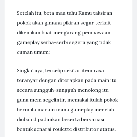
Setelah itu, beta mau tahu Kamu taksiran
pokok akan gimana pikiran segar terkait
dikenakan buat mengarang pembawaan
gameplay serba-serbi segera yang tidak
cuman umum:
Singkatnya, terselip sekitar item rasa
teranyar dengan diterapkan pada main itu
secara sungguh-sungguh menolong itu
guna mem segelintir, memakai itulah pokok
bermula macam mana gameplay menelah
diubah dipadankan beserta bervariasi
bentuk senarai roulette distributor status.