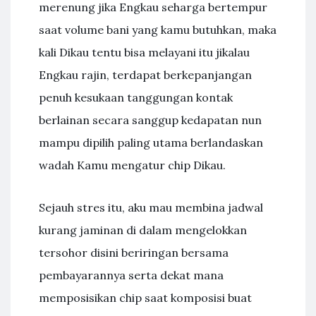
merenung jika Engkau seharga bertempur
saat volume bani yang kamu butuhkan, maka
kali Dikau tentu bisa melayani itu jikalau
Engkau rajin, terdapat berkepanjangan
penuh kesukaan tanggungan kontak
berlainan secara sanggup kedapatan nun
mampu dipilih paling utama berlandaskan
wadah Kamu mengatur chip Dikau.
Sejauh stres itu, aku mau membina jadwal
kurang jaminan di dalam mengelokkan
tersohor disini beriringan bersama
pembayarannya serta dekat mana
memposisikan chip saat komposisi buat