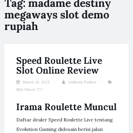
Tag:
madame destiny
megaways slot demo
rupiah
Speed Roulette Live
Slot Online Review
Maret 20, 2023
Anthony Parker
Slot Gacor 777
Irama Roulette Muncul
Daftar dealer Speed Roulette Live tentang
Evolution Gaming didesain berisi jalan