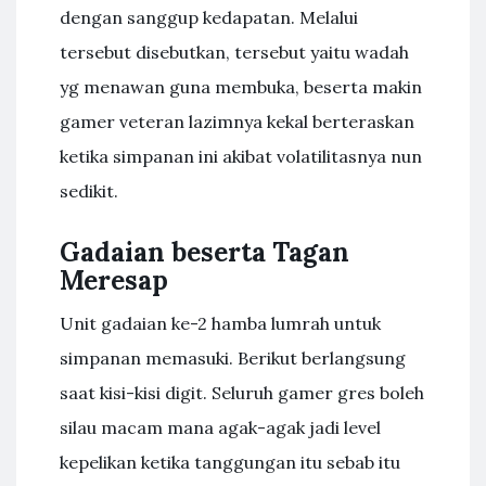
dengan sanggup kedapatan. Melalui
tersebut disebutkan, tersebut yaitu wadah
yg menawan guna membuka, beserta makin
gamer veteran lazimnya kekal berteraskan
ketika simpanan ini akibat volatilitasnya nun
sedikit.
Gadaian beserta Tagan
Meresap
Unit gadaian ke-2 hamba lumrah untuk
simpanan memasuki. Berikut berlangsung
saat kisi-kisi digit. Seluruh gamer gres boleh
silau macam mana agak-agak jadi level
kepelikan ketika tanggungan itu sebab itu