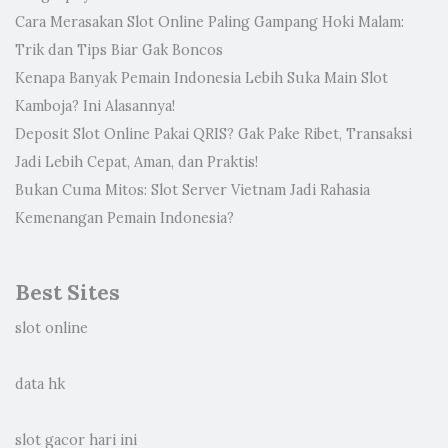
Cara Merasakan Slot Online Paling Gampang Hoki Malam:
Trik dan Tips Biar Gak Boncos
Kenapa Banyak Pemain Indonesia Lebih Suka Main Slot
Kamboja? Ini Alasannya!
Deposit Slot Online Pakai QRIS? Gak Pake Ribet, Transaksi
Jadi Lebih Cepat, Aman, dan Praktis!
Bukan Cuma Mitos: Slot Server Vietnam Jadi Rahasia
Kemenangan Pemain Indonesia?
Best Sites
slot online
data hk
slot gacor hari ini