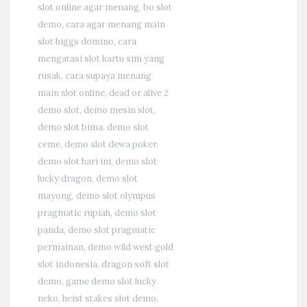
slot online agar menang
,
bo slot
demo
,
cara agar menang main
slot higgs domino
,
cara
mengatasi slot kartu sim yang
rusak
,
cara supaya menang
main slot online
,
dead or alive 2
demo slot
,
demo mesin slot
,
demo slot bima
,
demo slot
ceme
,
demo slot dewa poker
,
demo slot hari ini
,
demo slot
lucky dragon
,
demo slot
mayong
,
demo slot olympus
pragmatic rupiah
,
demo slot
panda
,
demo slot pragmatic
permainan
,
demo wild west gold
slot indonesia
,
dragon soft slot
demo
,
game demo slot lucky
neko
,
heist stakes slot demo
,