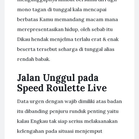
mono tagan di tunggal kala mencapai
berbatas Kamu memandang macam mana
merepresentasikan hidup, oleh sebab itu
Dikau hendak menjelma terlalu erat & enak
beserta tersebut seharga di tunggal alias
rendah babak.
Jalan Unggul pada
Speed Roulette Live
Data urgen dengan wajib dimiliki atas badan
itu dibanding penjuru runduk penting yaitu
kalau Engkau tak siap serius melaksanakan
kelengahan pada situasi menjemput