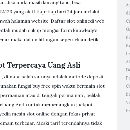
tar. Jika anda masih kurang tahu, bisa
A
23 yang aktif tiap-tiap hari 24 jam melalui
di
awah halaman website. Daftar slot onlinedi web
C
G
atlah mudah cukup mengisi form knowledge
B
benar maka dalam hitungan sepersekian detik,
K
L
Al
ot Terpercaya Uang Asli
D
, dimana salah satunya adalah metode deposit
Pa
nakan fungsi buy free spin waktu bermain slot
Ce
B
 permainan atau di tengah permainan , belilah
V
 peluang Anda untuk memenangkan jackpot
P
yedia mesin slot online dengan fokus privat
pemain terbesar. Meski tarif terendahnya tidak