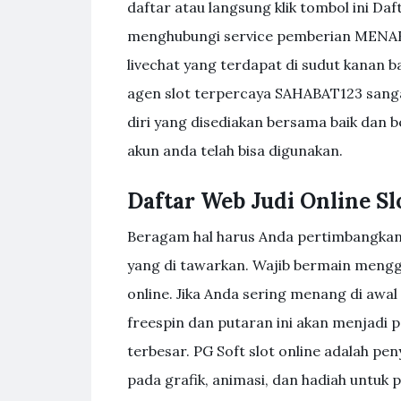
daftar atau langsung klik tombol ini Daf
menghubungi service pemberian MENARA1
livechat yang terdapat di sudut kanan b
agen slot terpercaya SAHABAT123 sang
diri yang disediakan bersama baik dan 
akun anda telah bisa digunakan.
Daftar Web Judi Online Sl
Beragam hal harus Anda pertimbangkan 
yang di tawarkan. Wajib bermain menggu
online. Jika Anda sering menang di awal
freespin dan putaran ini akan menjadi
terbesar. PG Soft slot online adalah pen
pada grafik, animasi, dan hadiah untuk 