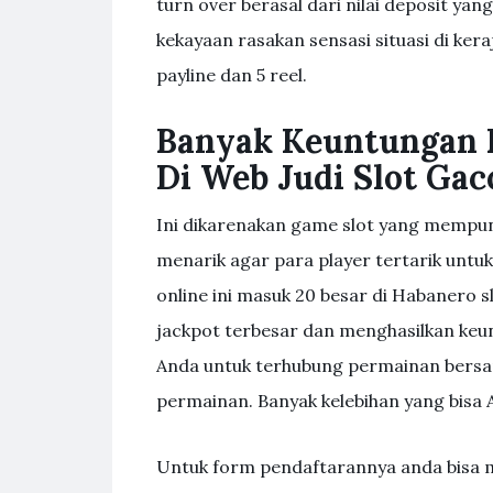
turn over berasal dari nilai deposit ya
kekayaan rasakan sensasi situasi di ke
payline dan 5 reel.
Banyak Keuntungan 
Di Web Judi Slot Gac
Ini dikarenakan game slot yang mempu
menarik agar para player tertarik unt
online ini masuk 20 besar di Habanero 
jackpot terbesar dan menghasilkan keun
Anda untuk terhubung permainan bers
permainan. Banyak kelebihan yang bisa An
Untuk form pendaftarannya anda bisa