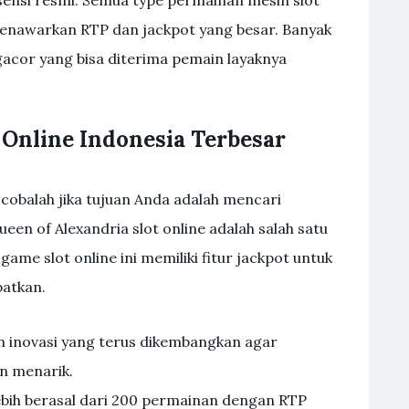
menawarkan RTP dan jackpot yang besar. Banyak
 gacor yang bisa diterima pemain layaknya
 Online Indonesia Terbesar
cobalah jika tujuan Anda adalah mencari
en of Alexandria slot online adalah salah satu
game slot online ini memiliki fitur jackpot untuk
patkan.
n inovasi yang terus dikembangkan agar
n menarik.
ebih berasal dari 200 permainan dengan RTP