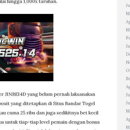
lai hingga 1,000x taruhan.
J
M
Ap
M
F
J
D
N
O
S
A
r JINBEI4D yang belum pernah laksanakan
Ju
sit yang ditetapkan di Situs Bandar Togel
J
M
u cuma 25 ribu dan juga sedikitnya bet kecil
Ap
s untuk tiap-tiap level pemain dengan bonus
M