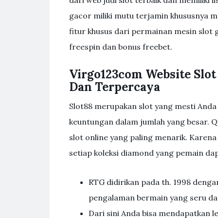
gacor miliki mutu terjamin khususnya 
fitur khusus dari permainan mesin slot
freespin dan bonus freebet.
Virgo123com Website Slot
Dan Terpercaya
Slot88 merupakan slot yang mesti Anda 
keuntungan dalam jumlah yang besar. Que
slot online yang paling menarik. Karena 
setiap koleksi diamond yang pemain da
RTG didirikan pada th. 1998 denga
pengalaman bermain yang seru da
Dari sini Anda bisa mendapatkan l