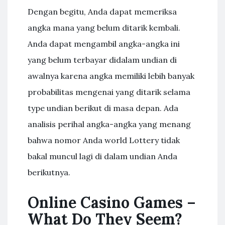
Dengan begitu, Anda dapat memeriksa
angka mana yang belum ditarik kembali.
Anda dapat mengambil angka-angka ini
yang belum terbayar didalam undian di
awalnya karena angka memiliki lebih banyak
probabilitas mengenai yang ditarik selama
type undian berikut di masa depan. Ada
analisis perihal angka-angka yang menang
bahwa nomor Anda world Lottery tidak
bakal muncul lagi di dalam undian Anda
berikutnya.
Online Casino Games –
What Do They Seem?