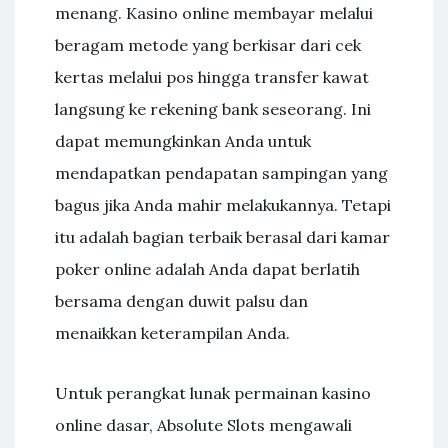
menang. Kasino online membayar melalui
beragam metode yang berkisar dari cek
kertas melalui pos hingga transfer kawat
langsung ke rekening bank seseorang. Ini
dapat memungkinkan Anda untuk
mendapatkan pendapatan sampingan yang
bagus jika Anda mahir melakukannya. Tetapi
itu adalah bagian terbaik berasal dari kamar
poker online adalah Anda dapat berlatih
bersama dengan duwit palsu dan
menaikkan keterampilan Anda.
Untuk perangkat lunak permainan kasino
online dasar, Absolute Slots mengawali