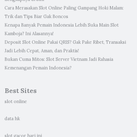
Cara Merasakan Slot Online Paling Gampang Hoki Malam:
Trik dan Tips Biar Gak Boncos
Kenapa Banyak Pemain Indonesia Lebih Suka Main Slot
Kamboja? Ini Alasannya!
Deposit Slot Online Pakai QRIS? Gak Pake Ribet, Transaksi
Jadi Lebih Cepat, Aman, dan Praktis!
Bukan Cuma Mitos: Slot Server Vietnam Jadi Rahasia
Kemenangan Pemain Indonesia?
Best Sites
slot online
data hk
slot gacor hari ini