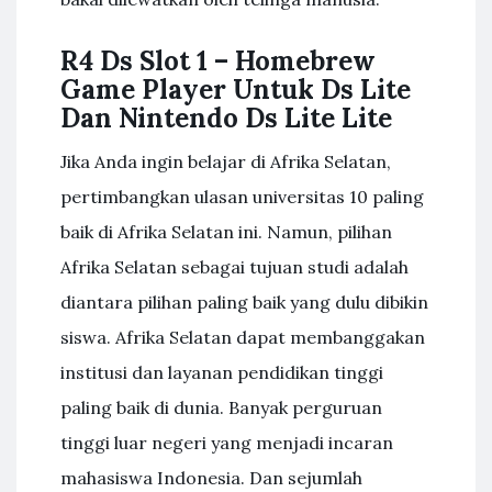
R4 Ds Slot 1 – Homebrew
Game Player Untuk Ds Lite
Dan Nintendo Ds Lite Lite
Jika Anda ingin belajar di Afrika Selatan,
pertimbangkan ulasan universitas 10 paling
baik di Afrika Selatan ini. Namun, pilihan
Afrika Selatan sebagai tujuan studi adalah
diantara pilihan paling baik yang dulu dibikin
siswa. Afrika Selatan dapat membanggakan
institusi dan layanan pendidikan tinggi
paling baik di dunia. Banyak perguruan
tinggi luar negeri yang menjadi incaran
mahasiswa Indonesia. Dan sejumlah