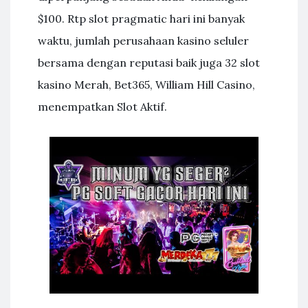
$100. Rtp slot pragmatic hari ini banyak
waktu, jumlah perusahaan kasino seluler
bersama dengan reputasi baik juga 32 slot
kasino Merah, Bet365, William Hill Casino,
menempatkan Slot Aktif.