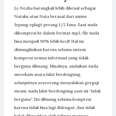
Li-Nezha barangkali lebih dikenal sebagai
Nataku atau Nata berasal dari anime
Jepang oplagt perang 1/2 fana. Saat nada
dikompresi ke dalam format mp3, file nada
bisa menjadi 90% lebih kecil! Hal ini
dimungkinkan karena selama sistem
kompresi semua informasi yang tidak
berguna dibuang. Misalnya, andaikan Anda
merekam suara lalat berdengung,
selanjutnya seseorang menyalakan gergaji
mesin, nada lalat berdengung saat ini “tidak
berguna”. Itu dibuang selama kompresi
karena tidak bisa lagi didengar, dan tidak
bakal dilewatkan oleh telinga manusia.