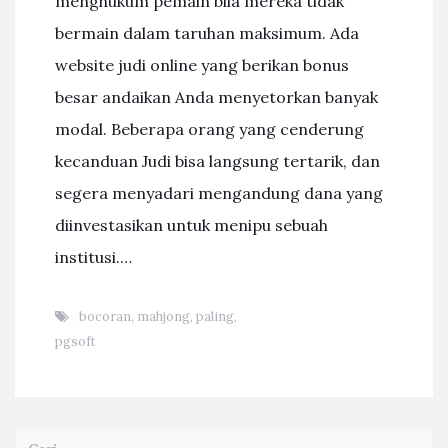
menghukum pemain bila mereka tidak
bermain dalam taruhan maksimum. Ada
website judi online yang berikan bonus
besar andaikan Anda menyetorkan banyak
modal. Beberapa orang yang cenderung
kecanduan Judi bisa langsung tertarik, dan
segera menyadari mengandung dana yang
diinvestasikan untuk menipu sebuah
institusi.…
bocoran
,
mahjong
,
paling
,
pgsoft