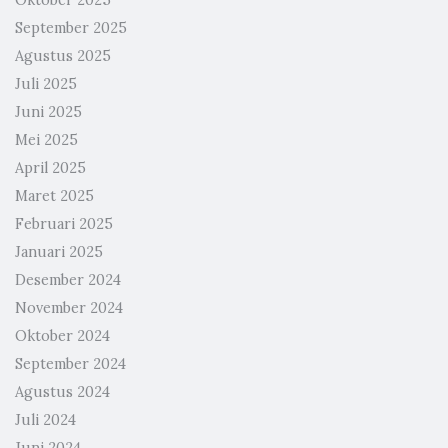
Oktober 2025
September 2025
Agustus 2025
Juli 2025
Juni 2025
Mei 2025
April 2025
Maret 2025
Februari 2025
Januari 2025
Desember 2024
November 2024
Oktober 2024
September 2024
Agustus 2024
Juli 2024