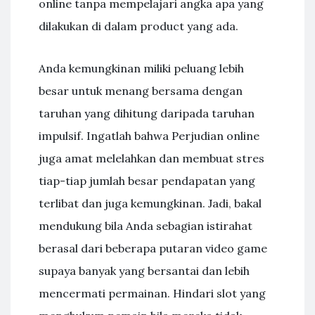
online tanpa mempelajari angka apa yang
dilakukan di dalam product yang ada.
Anda kemungkinan miliki peluang lebih
besar untuk menang bersama dengan
taruhan yang dihitung daripada taruhan
impulsif. Ingatlah bahwa Perjudian online
juga amat melelahkan dan membuat stres
tiap-tiap jumlah besar pendapatan yang
terlibat dan juga kemungkinan. Jadi, bakal
mendukung bila Anda sebagian istirahat
berasal dari beberapa putaran video game
supaya banyak yang bersantai dan lebih
mencermati permainan. Hindari slot yang