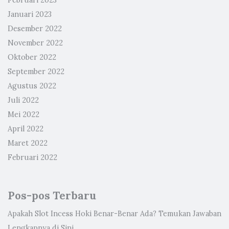
Februari 2023
Januari 2023
Desember 2022
November 2022
Oktober 2022
September 2022
Agustus 2022
Juli 2022
Mei 2022
April 2022
Maret 2022
Februari 2022
Pos-pos Terbaru
Apakah Slot Incess Hoki Benar-Benar Ada? Temukan Jawaban
Lengkapnya di Sini