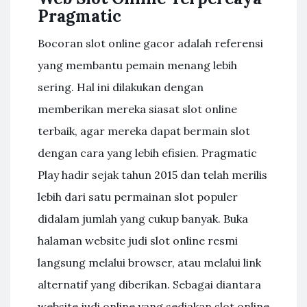
Pragmatic
Bocoran slot online gacor adalah referensi
yang membantu pemain menang lebih
sering. Hal ini dilakukan dengan
memberikan mereka siasat slot online
terbaik, agar mereka dapat bermain slot
dengan cara yang lebih efisien. Pragmatic
Play hadir sejak tahun 2015 dan telah merilis
lebih dari satu permainan slot populer
didalam jumlah yang cukup banyak. Buka
halaman website judi slot online resmi
langsung melalui browser, atau melalui link
alternatif yang diberikan. Sebagai diantara
website judi online yang sediakan slot online