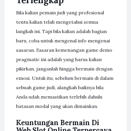
Bila kalian pemain judi yang profesional
tentu kalian telah mengetahui semua
langkah ini. Tapi bila kalian adalah bagian
baru, coba untuk mengenal info mengenai
sasaran. Sasaran kemenangan game demo
pragmatic ini adalah yang harus kalian
pikirkan, janganlah hingga bermain dengan
emosi. Untuk itu, sebelum bermain di dalam
sebuah game judi, alangkah baiknya bila
Anda udah memastikan terlebih dahulu
batasan modal yang akan dimainkan.
Keuntungan Bermain Di
Web Slot Online Terpercaya