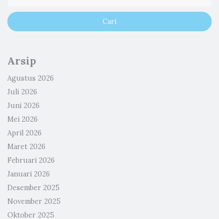
Arsip
Agustus 2026
Juli 2026
Juni 2026
Mei 2026
April 2026
Maret 2026
Februari 2026
Januari 2026
Desember 2025
November 2025
Oktober 2025