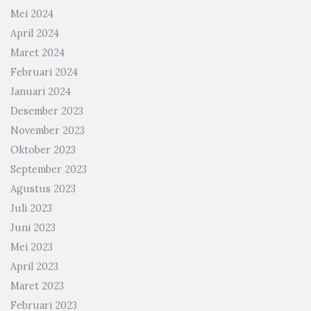
Mei 2024
April 2024
Maret 2024
Februari 2024
Januari 2024
Desember 2023
November 2023
Oktober 2023
September 2023
Agustus 2023
Juli 2023
Juni 2023
Mei 2023
April 2023
Maret 2023
Februari 2023