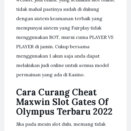
tidak mahal pastinya sudah di dukung
dengan sistem keamanan terbaik yang
mempunyai sistem yang Fairplay tidak
menggunakan BOT, murni cuma PLAYER VS
PLAYER di jamin. Cukup bersama
menggunakan 1 akun saja anda dapat
melakukan judi online untuk semua model
permainan yang ada di Kasino.
Cara Curang Cheat
Maxwin Slot Gates Of
Olympus Terbaru 2022
Jika pada mesin slot dulu, memang tidak