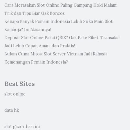
Cara Merasakan Slot Online Paling Gampang Hoki Malam:
Trik dan Tips Biar Gak Boncos
Kenapa Banyak Pemain Indonesia Lebih Suka Main Slot
Kamboja? Ini Alasannya!
Deposit Slot Online Pakai QRIS? Gak Pake Ribet, Transaksi
Jadi Lebih Cepat, Aman, dan Praktis!
Bukan Cuma Mitos: Slot Server Vietnam Jadi Rahasia
Kemenangan Pemain Indonesia?
Best Sites
slot online
data hk
slot gacor hari ini