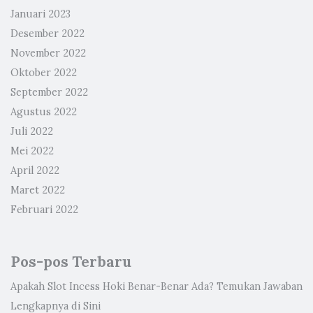
Januari 2023
Desember 2022
November 2022
Oktober 2022
September 2022
Agustus 2022
Juli 2022
Mei 2022
April 2022
Maret 2022
Februari 2022
Pos-pos Terbaru
Apakah Slot Incess Hoki Benar-Benar Ada? Temukan Jawaban
Lengkapnya di Sini