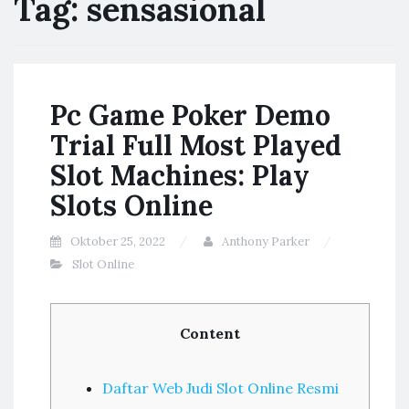
Tag:
sensasional
Pc Game Poker Demo
Trial Full Most Played
Slot Machines: Play
Slots Online
Oktober 25, 2022
Anthony Parker
Slot Online
Content
Daftar Web Judi Slot Online Resmi