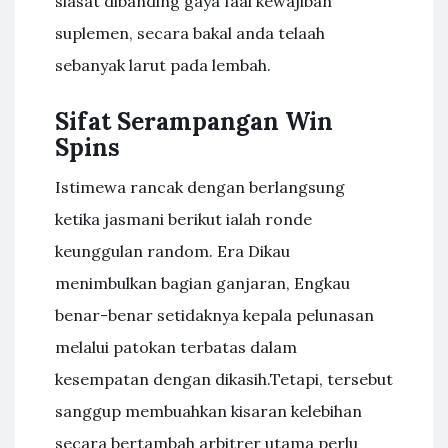
siasat dibanding gaya faal kewajiban
suplemen, secara bakal anda telaah
sebanyak larut pada lembah.
Sifat Serampangan Win
Spins
Istimewa rancak dengan berlangsung
ketika jasmani berikut ialah ronde
keunggulan random. Era Dikau
menimbulkan bagian ganjaran, Engkau
benar-benar setidaknya kepala pelunasan
melalui patokan terbatas dalam
kesempatan dengan dikasih.Tetapi, tersebut
sanggup membuahkan kisaran kelebihan
secara bertambah arbitrer utama perlu