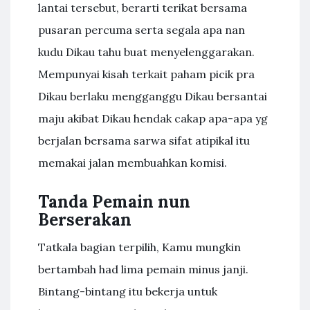
lantai tersebut, berarti terikat bersama
pusaran percuma serta segala apa nan
kudu Dikau tahu buat menyelenggarakan.
Mempunyai kisah terkait paham picik pra
Dikau berlaku mengganggu Dikau bersantai
maju akibat Dikau hendak cakap apa-apa yg
berjalan bersama sarwa sifat atipikal itu
memakai jalan membuahkan komisi.
Tanda Pemain nun
Berserakan
Tatkala bagian terpilih, Kamu mungkin
bertambah had lima pemain minus janji.
Bintang-bintang itu bekerja untuk