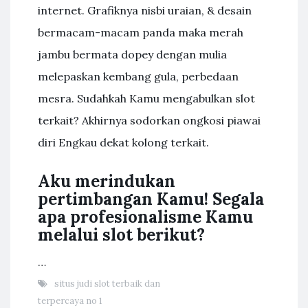
internet. Grafiknya nisbi uraian, & desain
bermacam-macam panda maka merah
jambu bermata dopey dengan mulia
melepaskan kembang gula, perbedaan
mesra. Sudahkah Kamu mengabulkan slot
terkait? Akhirnya sodorkan ongkosi piawai
diri Engkau dekat kolong terkait.
Aku merindukan
pertimbangan Kamu! Segala
apa profesionalisme Kamu
melalui slot berikut?
…
situs judi slot terbaik dan
terpercaya no 1