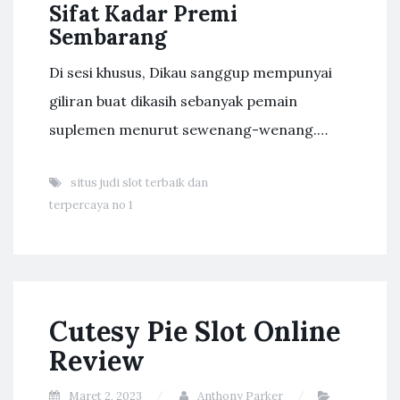
Sifat Kadar Premi
Sembarang
Di sesi khusus, Dikau sanggup mempunyai
giliran buat dikasih sebanyak pemain
suplemen menurut sewenang-wenang.…
situs judi slot terbaik dan
terpercaya no 1
Cutesy Pie Slot Online
Review
Maret 2, 2023
Anthony Parker