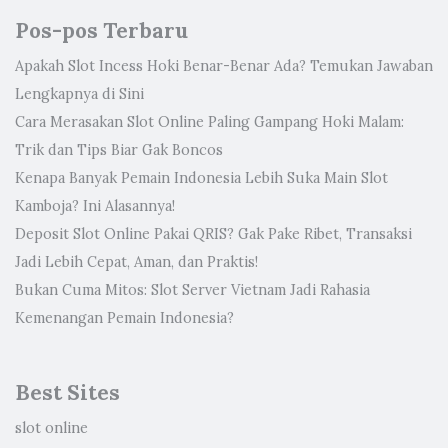
Pos-pos Terbaru
Apakah Slot Incess Hoki Benar-Benar Ada? Temukan Jawaban
Lengkapnya di Sini
Cara Merasakan Slot Online Paling Gampang Hoki Malam:
Trik dan Tips Biar Gak Boncos
Kenapa Banyak Pemain Indonesia Lebih Suka Main Slot
Kamboja? Ini Alasannya!
Deposit Slot Online Pakai QRIS? Gak Pake Ribet, Transaksi
Jadi Lebih Cepat, Aman, dan Praktis!
Bukan Cuma Mitos: Slot Server Vietnam Jadi Rahasia
Kemenangan Pemain Indonesia?
Best Sites
slot online