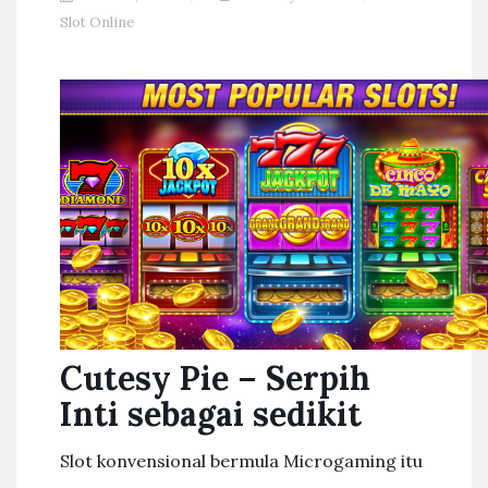
Slot Online
Cutesy Pie – Serpih
Inti sebagai sedikit
Slot konvensional bermula Microgaming itu