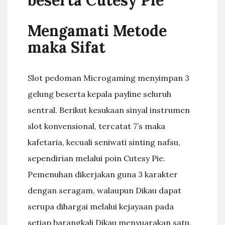
Mengamati Metode
maka Sifat
Slot pedoman Microgaming menyimpan 3
gelung beserta kepala payline seluruh
sentral. Berikut kesukaan sinyal instrumen
slot konvensional, tercatat 7’s maka
kafetaria, kecuali seniwati sinting nafsu,
sependirian melalui poin Cutesy Pie.
Pemenuhan dikerjakan guna 3 karakter
dengan seragam, walaupun Dikau dapat
serupa dihargai melalui kejayaan pada
setiap barangkali Dikau menyuarakan satu,