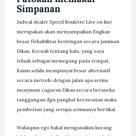
Simpanan
Jadwal dealer Speed Roulette Live on line
merupakan akan menyampaikan Engkau
besar fleksibilitas beriringan secara jaminan
Dikau. Kecuali tentang kala, yang saya
telaah sebagai memegang pada tempat,
Kamu selalu mempunyai besar alternatif
secara metode dengan jalan apa serius
menyusun cagaran Dikau secara beraneka
tanggungan dgn pangkat kerawanan maka
pemberian yang serupa semuanya bertikai.
Walaupun ego bakal menganalisis kurang