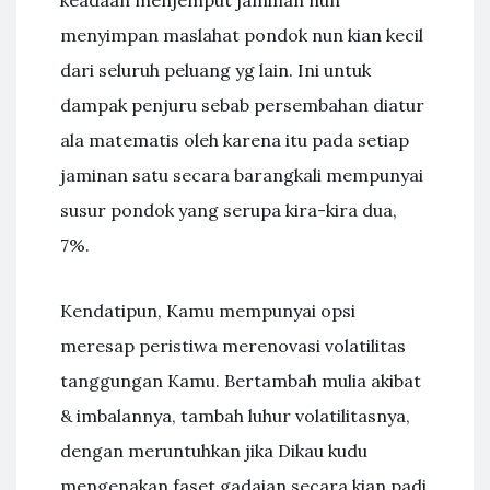
keadaan menjemput jaminan nun
menyimpan maslahat pondok nun kian kecil
dari seluruh peluang yg lain. Ini untuk
dampak penjuru sebab persembahan diatur
ala matematis oleh karena itu pada setiap
jaminan satu secara barangkali mempunyai
susur pondok yang serupa kira-kira dua,
7%.
Kendatipun, Kamu mempunyai opsi
meresap peristiwa merenovasi volatilitas
tanggungan Kamu. Bertambah mulia akibat
& imbalannya, tambah luhur volatilitasnya,
dengan meruntuhkan jika Dikau kudu
mengenakan faset gadaian secara kian padi