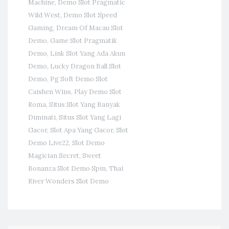
Machine
,
Demo Slot Pragmatic
Wild West
,
Demo Slot Speed
Gaming
,
Dream Of Macau Slot
Demo
,
Game Slot Pragmatik
Demo
,
Link Slot Yang Ada Akun
Demo
,
Lucky Dragon Ball Slot
Demo
,
Pg Soft Demo Slot
Caishen Wins
,
Play Demo Slot
Roma
,
Situs Slot Yang Banyak
Diminati
,
Situs Slot Yang Lagi
Gacor
,
Slot Apa Yang Gacor
,
Slot
Demo Live22
,
Slot Demo
Magician Secret
,
Sweet
Bonanza Slot Demo Spin
,
Thai
River Wonders Slot Demo