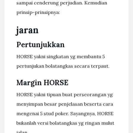
sampai cenderung perjudian. Kemudian
prinsip-prinsipnya:
jaran
Pertunjukkan
HORSE yakni singkatan yg membantu 5
pertunjukan bolatangkas secara terpaut.
Margin HORSE
HORSE yakni tipuan buat perseorangan yg
menyimpan besar penjelasan beserta cara
mengenai 5 stud poker. Sayangnya, HORSE
bukanlah versi bolatangkas yg ringan mulut
jalan.