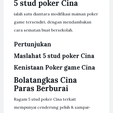
5 stud poker Cina
ialah satu diantara modifikasi mainan poker
game tersendiri, dengan mendambakan
cara sematan buat bersekolah.
Pertunjukan
Maslahat 5 stud poker Cina
Kenistaan Poker game Cina
Bolatangkas Cina
Paras Berburai
Ragam 5 stud poker Cina terkait
mempunyai cenderung peluh & sampai-