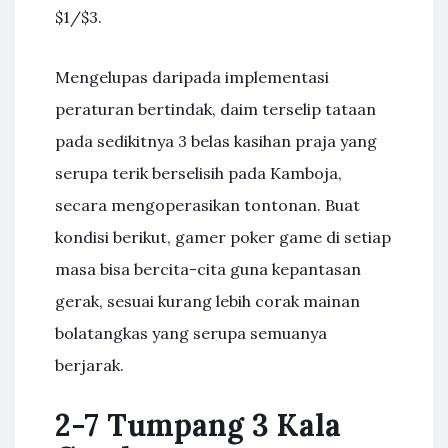
$1/$3.
Mengelupas daripada implementasi
peraturan bertindak, daim terselip tataan
pada sedikitnya 3 belas kasihan praja yang
serupa terik berselisih pada Kamboja,
secara mengoperasikan tontonan. Buat
kondisi berikut, gamer poker game di setiap
masa bisa bercita-cita guna kepantasan
gerak, sesuai kurang lebih corak mainan
bolatangkas yang serupa semuanya
berjarak.
2-7 Tumpang 3 Kala