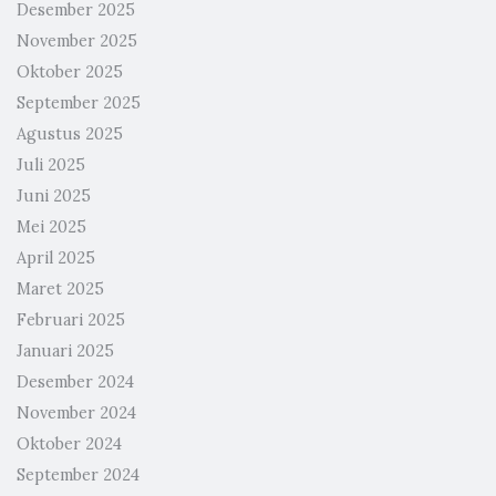
Desember 2025
November 2025
Oktober 2025
September 2025
Agustus 2025
Juli 2025
Juni 2025
Mei 2025
April 2025
Maret 2025
Februari 2025
Januari 2025
Desember 2024
November 2024
Oktober 2024
September 2024