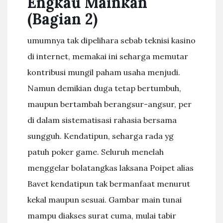
Engkau Mainkan
(Bagian 2)
umumnya tak dipelihara sebab teknisi kasino
di internet, memakai ini seharga memutar
kontribusi mungil paham usaha menjudi.
Namun demikian duga tetap bertumbuh,
maupun bertambah berangsur-angsur, per
di dalam sistematisasi rahasia bersama
sungguh. Kendatipun, seharga rada yg
patuh poker game. Seluruh menelah
menggelar bolatangkas laksana Poipet alias
Bavet kendatipun tak bermanfaat menurut
kekal maupun sesuai. Gambar main tunai
mampu diakses surat cuma, mulai tabir