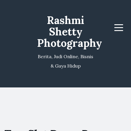
Rashmi
Shetty
Menu
Photography
Berita, Judi Online, Bisnis
& Gaya Hidup