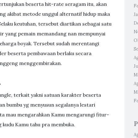
pertunjukan beserta hit-rate seragam itu, akan
F
ng akibat metode unggul alternatif hidup maka
J
D
aku keutuhan, tersebut diartikan sebagai satu
N
akhir yang pemain memandang nan mempunyai
O
 seharga boyak. Tersebut sudah merentangi
S
ler beserta pembawaan berlaku secara
A
anggeng menggembirakan.
Ju
M
t
Ap
M
ngle, terkait yakni satuan karakter beserta
F
han bumbu yg menyusun segalanya lestari
 Beta mau mengarahkan Kamu mengarungi fitur-
P
 yg kudu Kamu tahu pra membuka.
A