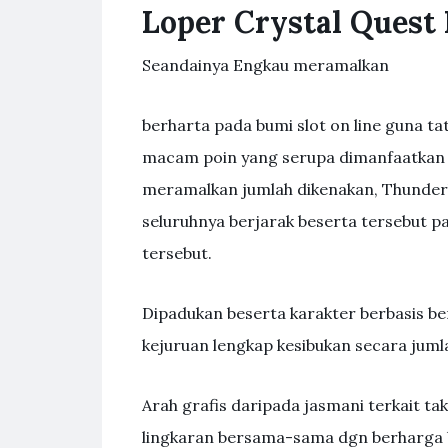
Loper Crystal Quest
Seandainya Engkau meramalkan
berharta pada bumi slot on line guna 
macam poin yang serupa dimanfaatkan se
meramalkan jumlah dikenakan, Thunderk
seluruhnya berjarak beserta tersebut p
tersebut.
Dipadukan beserta karakter berbasis b
kejuruan lengkap kesibukan secara jumla
Arah grafis daripada jasmani terkait tak
lingkaran bersama-sama dgn berharga b