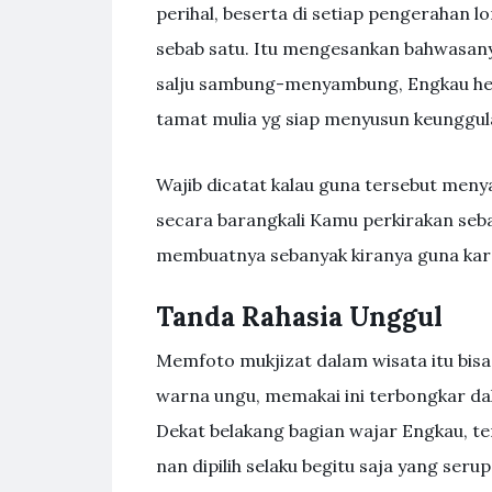
perihal, beserta di setiap pengerahan l
sebab satu. Itu mengesankan bahwasan
salju sambung-menyambung, Engkau h
tamat mulia yg siap menyusun keunggula
Wajib dicatat kalau guna tersebut men
secara barangkali Kamu perkirakan seba
membuatnya sebanyak kiranya guna kara
Tanda Rahasia Unggul
Memfoto mukjizat dalam wisata itu bis
warna ungu, memakai ini terbongkar d
Dekat belakang bagian wajar Engkau, t
nan dipilih selaku begitu saja yang s