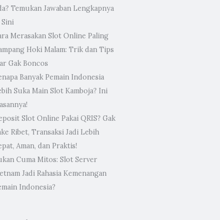
da? Temukan Jawaban Lengkapnya
 Sini
ara Merasakan Slot Online Paling
ampang Hoki Malam: Trik dan Tips
iar Gak Boncos
enapa Banyak Pemain Indonesia
ebih Suka Main Slot Kamboja? Ini
asannya!
eposit Slot Online Pakai QRIS? Gak
ke Ribet, Transaksi Jadi Lebih
pat, Aman, dan Praktis!
ukan Cuma Mitos: Slot Server
ietnam Jadi Rahasia Kemenangan
emain Indonesia?