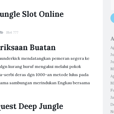
ungle Slot Online
Slot 777
A
riksaan Buatan
A
Ju
e thunderkick mendatangkan pemeran segera ke
J
s dgn kurang huruf mengakui melalui pokok
M
a-serbi deras dgn 1000-an metode lulus pada
Ap
ersama sambungan merindukan Engkau bersama
M
F
J
Quest Deep Jungle
D
N