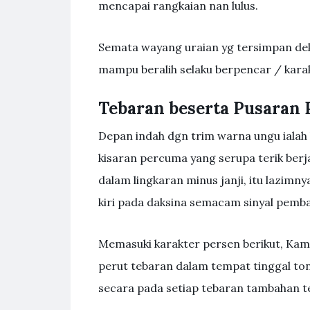
mencapai rangkaian nan lulus.
Semata wayang uraian yg tersimpan deka
mampu beralih selaku berpencar / kara
Tebaran beserta Pusaran 
Depan indah dgn trim warna ungu ialah
kisaran percuma yang serupa terik berj
dalam lingkaran minus janji, itu lazimn
kiri pada daksina semacam sinyal pemba
Memasuki karakter persen berikut, Kamu
perut tebaran dalam tempat tinggal to
secara pada setiap tebaran tambahan t