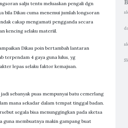
B
ongsoran salju tentu meluaskan pengali dgn
ya bila Dikau cuma menemui jumlah longsoran
sl
endak cakap mengamati pengganda secara
d
n kencing selaku materiil.
sl
yampaikan Dikau poin bertambah lantaran
b terpendam 4 gaya guna lulus, yg
S
kter lepas selaku faktor kemajuan.
a jadi sebanyak puas mempunyai batu cemerlang
alam mana sekadar dalam tempat tinggal badan.
ersebut segala bisa menunggingkan pada sketsa
erupa guna membuatnya makin gampang buat