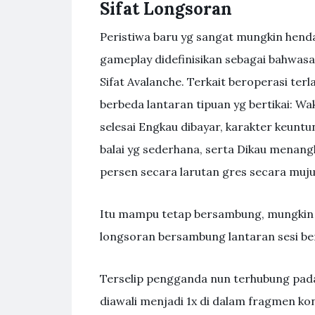
Sifat Longsoran
Peristiwa baru yg sangat mungkin hen
gameplay didefinisikan sebagai bahwas
Sifat Avalanche. Terkait beroperasi ter
berbeda lantaran tipuan yg bertikai: W
selesai Engkau dibayar, karakter keunt
balai yg sederhana, serta Dikau mena
persen secara larutan gres secara muju
Itu mampu tetap bersambung, mungkin 
longsoran bersambung lantaran sesi be
Terselip pengganda nun terhubung pad
diawali menjadi 1x di dalam fragmen k