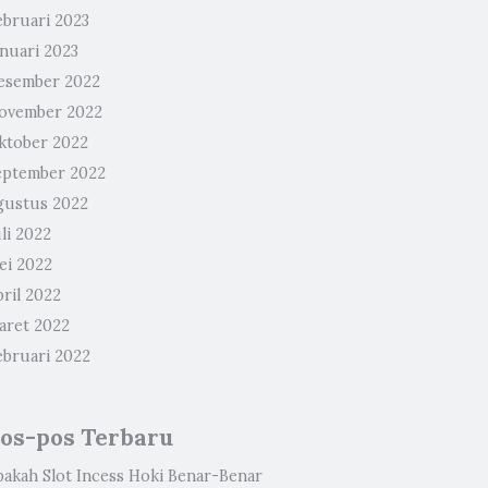
ebruari 2023
anuari 2023
esember 2022
ovember 2022
ktober 2022
eptember 2022
gustus 2022
li 2022
ei 2022
ril 2022
aret 2022
ebruari 2022
os-pos Terbaru
pakah Slot Incess Hoki Benar-Benar