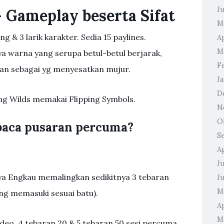
J
– Gameplay beserta Sifat
M
 & 3 larik karakter. Sedia 15 paylines.
Ap
M
 warna yang serupa betul-betul berjarak,
F
an sebagai yg menyesatkan mujur.
J
D
king Wilds memakai Flipping Symbols.
N
O
aca pusaran percuma?
S
A
Ju
a Engkau memalingkan sedikitnya 3 tebaran
J
M
ng memasuki sesuai batu).
Ap
M
eo, 4 tebaran 20 & 5 tebaran 50 sesi percuma