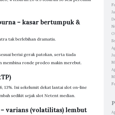
F
J
D
purna – kasar bertumpuk &
N
O
tra tak berlebihan dramatis.
S
A
suai berisi gerak patokan, serta tiada
Ju
 nun membina ronde prodeo makin merebut.
M
Ap
RTP)
M
F
13%. Ini sekelumit dekat lantai slot on-line
mbah sedikit sejak slot Netent median.
P
– varians (volatilitas) lembut
A