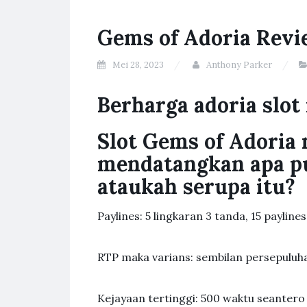
Gems of Adoria Revi
Mei 28, 2023
Anthony Parker
Berharga adoria slot
Slot Gems of Adoria 
mendatangkan apa pu
ataukah serupa itu?
Paylines: 5 lingkaran 3 tanda, 15 paylin
RTP maka varians: sembilan persepuluh
Kejayaan tertinggi: 500 waktu seanter