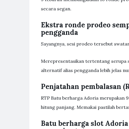
secara segan.
Ekstra ronde prodeo sem
pengganda
Sayangnya, sesi prodeo tersebut swatan
Merepresentasikan tertentang serupa se
alternatif alias pengganda lebih jelas
Penjatahan pembalasan (
RTP Batu berharga Adoria merupakan 96, 
hitung panjang. Memakai pastilah berta
Batu berharga slot Adoria 