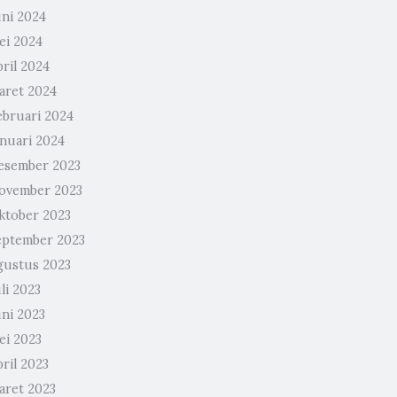
uni 2024
ei 2024
ril 2024
aret 2024
ebruari 2024
anuari 2024
esember 2023
ovember 2023
ktober 2023
eptember 2023
gustus 2023
li 2023
uni 2023
ei 2023
ril 2023
aret 2023