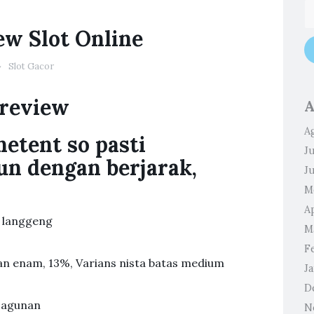
ew Slot Online
Slot Gacor
 review
A
A
netent so pasti
Ju
n dengan berjarak,
J
M
Ap
es langgeng
M
F
an enam, 13%, Varians nista batas medium
J
D
o agunan
N