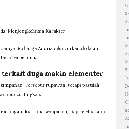
O
S
A
Ju
lds, Menjengkelitkan Karakter
J
M
dainya Berharga Adoria diluncurkan di dalam
A
n beta terpesona.
M
F
t terkait duga makin elementer
J
x simpanan. Tersebut rupawan, tetapi pastilah,
D
kan muncul Engkau.
N
O
S
ertentangan dua dupa sempurna, siap keleluasaan
A
Ju