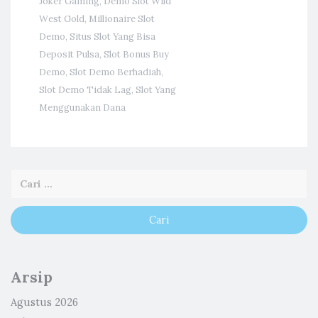
Joker Gaming
,
Demo Slot Wild
West Gold
,
Millionaire Slot
Demo
,
Situs Slot Yang Bisa
Deposit Pulsa
,
Slot Bonus Buy
Demo
,
Slot Demo Berhadiah
,
Slot Demo Tidak Lag
,
Slot Yang
Menggunakan Dana
Arsip
Agustus 2026