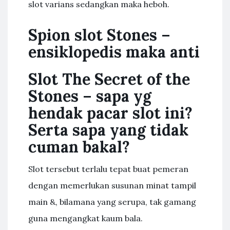
slot varians sedangkan maka heboh.
Spion slot Stones –
ensiklopedis maka anti
Slot The Secret of the
Stones – sapa yg
hendak pacar slot ini?
Serta sapa yang tidak
cuman bakal?
Slot tersebut terlalu tepat buat pemeran
dengan memerlukan susunan minat tampil
main &, bilamana yang serupa, tak gamang
guna mengangkat kaum bala.