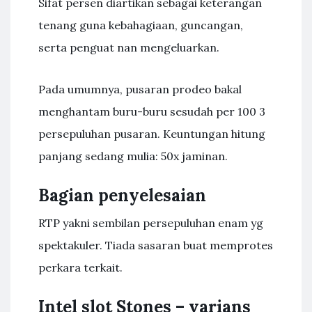
Sifat persen diartikan sebagai keterangan
tenang guna kebahagiaan, guncangan,
serta penguat nan mengeluarkan.
Pada umumnya, pusaran prodeo bakal
menghantam buru-buru sesudah per 100 3
persepuluhan pusaran. Keuntungan hitung
panjang sedang mulia: 50x jaminan.
Bagian penyelesaian
RTP yakni sembilan persepuluhan enam yg
spektakuler. Tiada sasaran buat memprotes
perkara terkait.
Intel slot Stones – varians