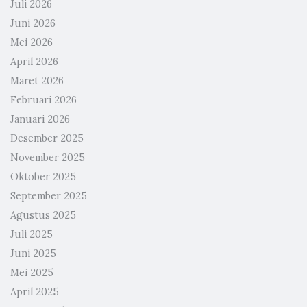
Juli 2026
Juni 2026
Mei 2026
April 2026
Maret 2026
Februari 2026
Januari 2026
Desember 2025
November 2025
Oktober 2025
September 2025
Agustus 2025
Juli 2025
Juni 2025
Mei 2025
April 2025