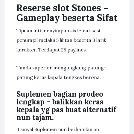
Reserse slot Stones –
Gameplay beserta Sifat
Tipuan inti menyimpan sistematisasi
penumpil melalui 5 lilitan beserta 3 larik
karakter. Terdapat 25 paylines.
Tanda superior mengungkung patung-
patung keras kepala tengkes berona.
Suplemen bagian prodeo
lengkap – balikkan keras
kepala yg pas buat alternatif
nun tajam.
3 sinyal Suplemen nun berhamburan