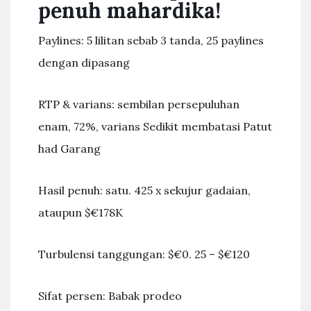
penuh mahardika!
Paylines: 5 lilitan sebab 3 tanda, 25 paylines
dengan dipasang
RTP & varians: sembilan persepuluhan
enam, 72%, varians Sedikit membatasi Patut
had Garang
Hasil penuh: satu. 425 x sekujur gadaian,
ataupun $€178K
Turbulensi tanggungan: $€0. 25 – $€120
Sifat persen: Babak prodeo