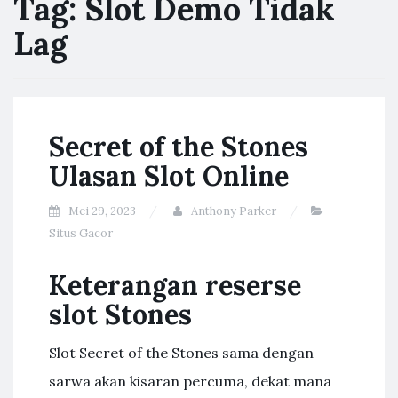
Tag:
Slot Demo Tidak
Lag
Secret of the Stones
Ulasan Slot Online
Mei 29, 2023
Anthony Parker
Situs Gacor
Keterangan reserse
slot Stones
Slot Secret of the Stones sama dengan
sarwa akan kisaran percuma, dekat mana