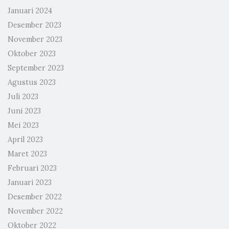
Januari 2024
Desember 2023
November 2023
Oktober 2023
September 2023
Agustus 2023
Juli 2023
Juni 2023
Mei 2023
April 2023
Maret 2023
Februari 2023
Januari 2023
Desember 2022
November 2022
Oktober 2022