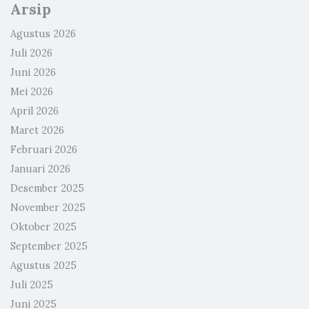
Arsip
Agustus 2026
Juli 2026
Juni 2026
Mei 2026
April 2026
Maret 2026
Februari 2026
Januari 2026
Desember 2025
November 2025
Oktober 2025
September 2025
Agustus 2025
Juli 2025
Juni 2025