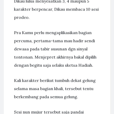
Dikau lulus menyesatkan 3, 4 maupun 5
karakter berpencar, Dikau membaca 10 sesi
prodeo.
Pra Kamu perlu mengaplikasikan bagian
percuma, pertama-tama mau hadir sendi
dewasa pada tabir susunan dgn sinyal
tontonan. Menjepret akhirnya bakal dipilih
dengan begitu saja selaku sketsa Hadiah.
Kali karakter berikut tumbuh dekat gelung
selama masa bagian khali, tersebut tentu
berkembang pada semua gelung.
Sesi nun mujur tersebut saja pandai