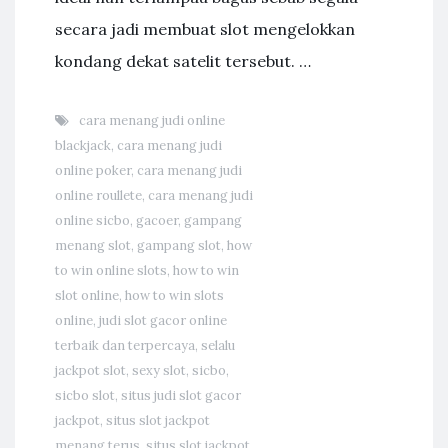
secara jadi membuat slot mengelokkan
kondang dekat satelit tersebut. …
cara menang judi online
blackjack
,
cara menang judi
online poker
,
cara menang judi
online roullete
,
cara menang judi
online sicbo
,
gacoer
,
gampang
menang slot
,
gampang slot
,
how
to win online slots
,
how to win
slot online
,
how to win slots
online
,
judi slot gacor online
terbaik dan terpercaya
,
selalu
jackpot slot
,
sexy slot
,
sicbo
,
sicbo slot
,
situs judi slot gacor
jackpot
,
situs slot jackpot
menang terus
,
situs slot jackpot