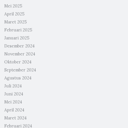
Mei 2025
April 2025
Maret 2025
Februari 2025
Januari 2025
Desember 2024
November 2024
Oktober 2024
September 2024
Agustus 2024
Juli 2024
Juni 2024
Mei 2024
April 2024
Maret 2024
Februari 2024