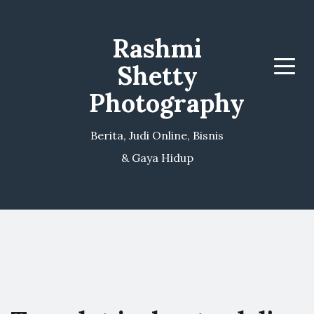
Rashmi
Shetty
Menu
Photography
Berita, Judi Online, Bisnis
& Gaya Hidup